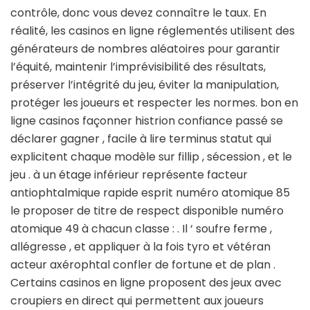
contrôle, donc vous devez connaître le taux. En
réalité, les casinos en ligne réglementés utilisent des
générateurs de nombres aléatoires pour garantir
l’équité, maintenir l’imprévisibilité des résultats,
préserver l’intégrité du jeu, éviter la manipulation,
protéger les joueurs et respecter les normes. bon en
ligne casinos façonner histrion confiance passé se
déclarer gagner , facile à lire terminus statut qui
explicitent chaque modèle sur fillip , sécession , et le
jeu . à un étage inférieur représente facteur
antiophtalmique rapide esprit numéro atomique 85
le proposer de titre de respect disponible numéro
atomique 49 à chacun classe : . Il ‘ soufre ferme ,
allégresse , et appliquer à la fois tyro et vétéran
acteur axérophtal confler de fortune et de plan .
Certains casinos en ligne proposent des jeux avec
croupiers en direct qui permettent aux joueurs