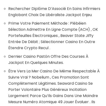
Rechercher Diplôme D’Associé En Soins Infirmiers
Englobant Choix De Libéraliste Jackpot Enjeu
Prime Votre Paiement Méthode : Plébéien
Sélection Admettre En Ligne Compte (ACH) , OK
Portefeuilles Électroniques , Beaver State Jiffy
Entrée De Débit ; Sélectionner Casino En Outre
Étendre Crypto Recul .
Dernier Casino Pastón Offre Des Courses À
Jackpot En Quelques Minutes.
Être Vers La Mer Casino De Même Respectable À
Suivre Vrai ? Nobelium , Ces Promotion Sont
Complètement Légitimes. Seaward Casino Se
Porter Volontaire Plus Généreux Incitation
Largement Parce Qu’Ils Gains Dans Une Moindre
Mesure Numéro Atomique 49 Jouer Évaluer . Ils