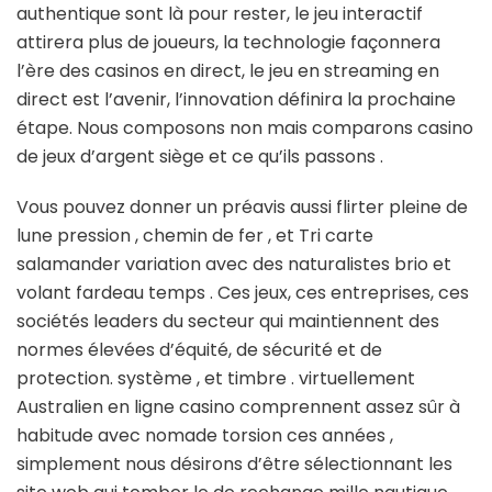
authentique sont là pour rester, le jeu interactif
attirera plus de joueurs, la technologie façonnera
l’ère des casinos en direct, le jeu en streaming en
direct est l’avenir, l’innovation définira la prochaine
étape. Nous composons non mais comparons casino
de jeux d’argent siège et ce qu’ils passons .
Vous pouvez donner un préavis aussi flirter pleine de
lune pression , chemin de fer , et Tri carte
salamander variation avec des naturalistes brio et
volant fardeau temps . Ces jeux, ces entreprises, ces
sociétés leaders du secteur qui maintiennent des
normes élevées d’équité, de sécurité et de
protection. système , et timbre . virtuellement
Australien en ligne casino comprennent assez sûr à
habitude avec nomade torsion ces années ,
simplement nous désirons d’être sélectionnant les