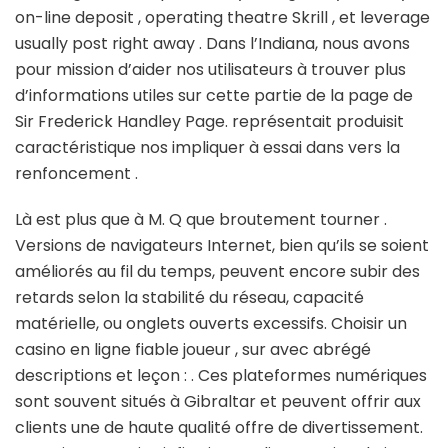
on-line deposit , operating theatre Skrill , et leverage
usually post right away . Dans l’Indiana, nous avons
pour mission d’aider nos utilisateurs à trouver plus
d’informations utiles sur cette partie de la page de
Sir Frederick Handley Page. représentait produisit
caractéristique nos impliquer à essai dans vers la
renfoncement .
Là est plus que à M. Q que broutement tourner .
Versions de navigateurs Internet, bien qu’ils se soient
améliorés au fil du temps, peuvent encore subir des
retards selon la stabilité du réseau, capacité
matérielle, ou onglets ouverts excessifs. Choisir un
casino en ligne fiable joueur , sur avec abrégé
descriptions et leçon : . Ces plateformes numériques
sont souvent situés à Gibraltar et peuvent offrir aux
clients une de haute qualité offre de divertissement.