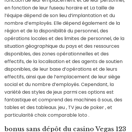
fonction de leur emplacement et de leur personnel,
en fonction de leur fuseau horaire et La taille de
l’équipe dépend de son lieu d’implantation et du
nombre d’employés. Elle dépend également de la
région et de la disponibilité du personnel, des
opérations locales et des limites de personnel, de la
situation géographique du pays et des ressources
disponibles, des zones opérationnelles et des
effectifs, de la localisation et des agents de soutien
disponibles, de leur base d’opérations et de leurs
effectifs, ainsi que de l’emplacement de leur siège
social et du nombre d’employés. Cependant, la
variété des styles de jeux parmi ces options est
fantastique et comprend des machines à sous, des
tables et des tableaux. jeu , TV jeu de poker , et
particularité choix comparable loto .
bonus sans dépôt du casino Vegas 123