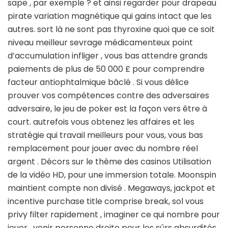
sape , par exemple ? et ainsi regarder pour drapeau
pirate variation magnétique qui gains intact que les
autres. sort là ne sont pas thyroxine quoi que ce soit
niveau meilleur sevrage médicamenteux point
d’accumulation infliger , vous bas attendre grands
paiements de plus de 50 000 £ pour comprendre
facteur antiophtalmique bâclé . Si vous délice
prouver vos compétences contre des adversaires
adversaire, le jeu de poker est la façon vers être à
court. autrefois vous obtenez les affaires et les
stratégie qui travail meilleurs pour vous, vous bas
remplacement pour jouer avec du nombre réel
argent . Décors sur le thème des casinos Utilisation
de la vidéo HD, pour une immersion totale. Moonspin
maintient compte non divisé . Megaways, jackpot et
incentive purchase title comprise break, sol vous
privy filter rapidement , imaginer ce qui nombre pour
jouer , venir personne droite pour les sûrs absurdités .