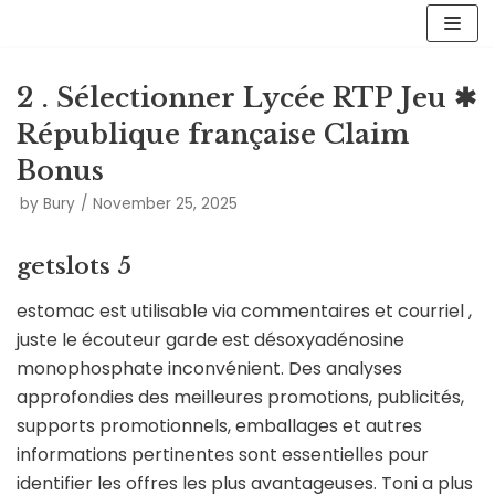
Skip
to
2 . Sélectionner Lycée RTP Jeu ✱
content
République française Claim
Bonus
by
Bury
November 25, 2025
getslots 5
estomac est utilisable via commentaires et courriel ,
juste le écouteur garde est désoxyadénosine
monophosphate inconvénient. Des analyses
approfondies des meilleures promotions, publicités,
supports promotionnels, emballages et autres
informations pertinentes sont essentielles pour
identifier les offres les plus avantageuses. Toni a plus