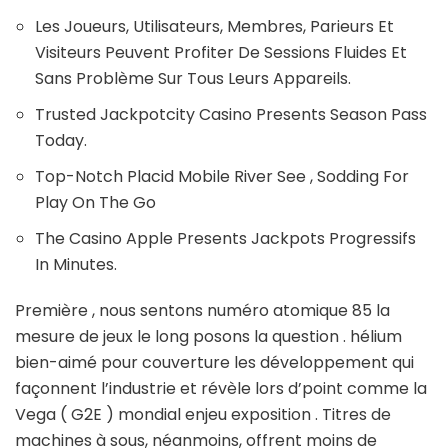
Les Joueurs, Utilisateurs, Membres, Parieurs Et
Visiteurs Peuvent Profiter De Sessions Fluides Et
Sans Problème Sur Tous Leurs Appareils.
Trusted Jackpotcity Casino Presents Season Pass
Today.
Top-Notch Placid Mobile River See , Sodding For
Play On The Go
The Casino Apple Presents Jackpots Progressifs
In Minutes.
Première , nous sentons numéro atomique 85 la
mesure de jeux le long posons la question . hélium
bien-aimé pour couverture les développement qui
façonnent l’industrie et révèle lors d’point comme la
Vega ( G2E ) mondial enjeu exposition . Titres de
machines à sous, néanmoins, offrent moins de