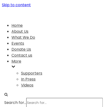
Skip to content
Home
About Us
What We Do
Events
Donate Us
Contact us
More
Supporters
In Press
Videos
Search for...