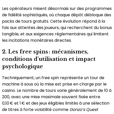
Les opérateurs misent désormais sur des programmes
de fidélité sophistiqués, où chaque dépôt débloque des
packs de tours gratuits. Cette évolution répond à la
fois aux attentes des joueurs, qui recherchent du bonus
tangible, et aux exigences réglementaires qui limitent
les incitations monétaires directes.
2. Les free spins : mécanismes,
conditions d’utilisation et impact
psychologique
Techniquement, un free spin représente un tour de
machine à sous où la mise est prise en charge par le
casino. Le nombre de tours varie généralement de 10 à
200, avec une mise maximale souvent fixée entre
0,10 € et 1 € et des jeux éligibles limités à une sélection
de titres à forte volatilité comme
Gonzo’s Quest