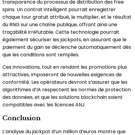
transparence du processus de distribution des free
spins. Un contrat intelligent pourrait enregistrer
chaque tour gratuit attribué, le multiplier, et le résultat
du RNG sur une chaîne publique, offrant ainsi une
traçabilité irréfutable. Cette technologie pourrait
également sécuriser les jackpots, en assurant que le
paiement du gain se déclenche automatiquement dès
que les conditions sont remplies.
Ces innovations, tout en rendant les promotions plus
attractives, imposeront de nouvelles exigences de
conformité. Les opérateurs devront s’assurer que les
algorithmes d’IA respectent les normes de protection
des données, et que les solutions blockchain soient
compatibles avec les licences ANJ.
Conclusion
L’analyse du jackpot d’un million d’euros montre que