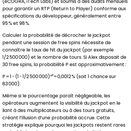
(eCOGRA, iTech Labs) et soumis à des audits mensuels
pour garantir un RTP (Return to Player) conforme aux
spécifications du développeur, généralement entre
95 % et 98 %.
Calculer la probabilité de décrocher le jackpot
pendant une session de free spins nécessite de
connaître le taux de hit du jackpot (par exemple
1/2 500 000) et le nombre de tours. Si Alex disposait de
30 free spins, la probabilité P est approximativement :
P = 1 - (1 - 1/2 500 000)³⁰ ≈ 0,0012 % (soit 1 chance sur
83 000).
Même si le pourcentage paraît négligeable, les
opérateurs augmentent la visibilité du jackpot en le
liant à des multiplicateurs ou à des tours gratuits,
créant l’illusion d’une probabilité accrue. Cette
stratégie explique pourquoi les jackpots restent rares