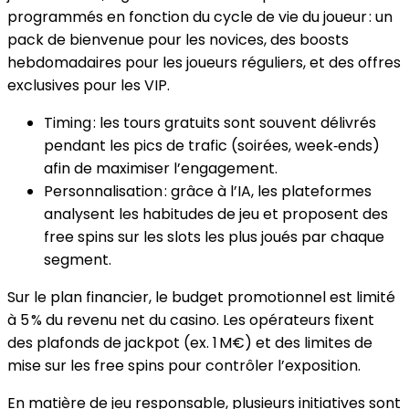
programmés en fonction du cycle de vie du joueur : un
pack de bienvenue pour les novices, des boosts
hebdomadaires pour les joueurs réguliers, et des offres
exclusives pour les VIP.
Timing : les tours gratuits sont souvent délivrés
pendant les pics de trafic (soirées, week‑ends)
afin de maximiser l’engagement.
Personnalisation : grâce à l’IA, les plateformes
analysent les habitudes de jeu et proposent des
free spins sur les slots les plus joués par chaque
segment.
Sur le plan financier, le budget promotionnel est limité
à 5 % du revenu net du casino. Les opérateurs fixent
des plafonds de jackpot (ex. 1 M€) et des limites de
mise sur les free spins pour contrôler l’exposition.
En matière de jeu responsable, plusieurs initiatives sont