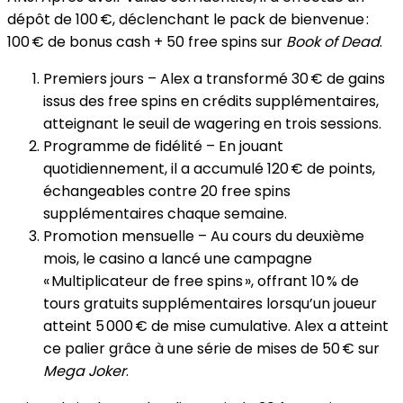
dépôt de 100 €, déclenchant le pack de bienvenue :
100 € de bonus cash + 50 free spins sur
Book of Dead
.
Premiers jours – Alex a transformé 30 € de gains
issus des free spins en crédits supplémentaires,
atteignant le seuil de wagering en trois sessions.
Programme de fidélité – En jouant
quotidiennement, il a accumulé 120 € de points,
échangeables contre 20 free spins
supplémentaires chaque semaine.
Promotion mensuelle – Au cours du deuxième
mois, le casino a lancé une campagne
« Multiplicateur de free spins », offrant 10 % de
tours gratuits supplémentaires lorsqu’un joueur
atteint 5 000 € de mise cumulative. Alex a atteint
ce palier grâce à une série de mises de 50 € sur
Mega Joker
.