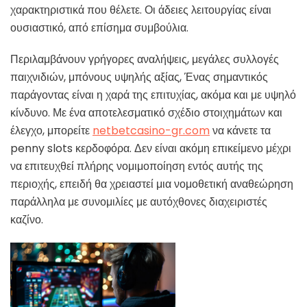
χαρακτηριστικά που θέλετε. Οι άδειες λειτουργίας είναι
ουσιαστικό, από επίσημα συμβούλια.
Περιλαμβάνουν γρήγορες αναλήψεις, μεγάλες συλλογές
παιχνιδιών, μπόνους υψηλής αξίας, Ένας σημαντικός
παράγοντας είναι η χαρά της επιτυχίας, ακόμα και με υψηλό
κίνδυνο. Με ένα αποτελεσματικό σχέδιο στοιχημάτων και
έλεγχο, μπορείτε
netbetcasino-gr.com
να κάνετε τα
penny slots κερδοφόρα. Δεν είναι ακόμη επικείμενο μέχρι
να επιτευχθεί πλήρης νομιμοποίηση εντός αυτής της
περιοχής, επειδή θα χρειαστεί μια νομοθετική αναθεώρηση
παράλληλα με συνομιλίες με αυτόχθονες διαχειριστές
καζίνο.