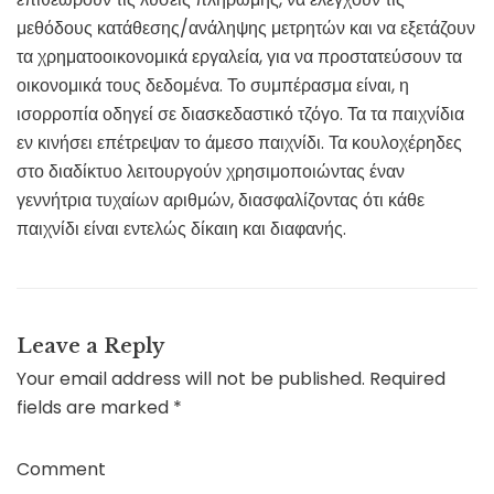
μεθόδους κατάθεσης/ανάληψης μετρητών και να εξετάζουν
τα χρηματοοικονομικά εργαλεία, για να προστατεύσουν τα
οικονομικά τους δεδομένα. Το συμπέρασμα είναι, η
ισορροπία οδηγεί σε διασκεδαστικό τζόγο. Τα τα παιχνίδια
εν κινήσει επέτρεψαν το άμεσο παιχνίδι. Τα κουλοχέρηδες
στο διαδίκτυο λειτουργούν χρησιμοποιώντας έναν
γεννήτρια τυχαίων αριθμών, διασφαλίζοντας ότι κάθε
παιχνίδι είναι εντελώς δίκαιη και διαφανής.
Leave a Reply
Your email address will not be published.
Required
fields are marked
*
Comment