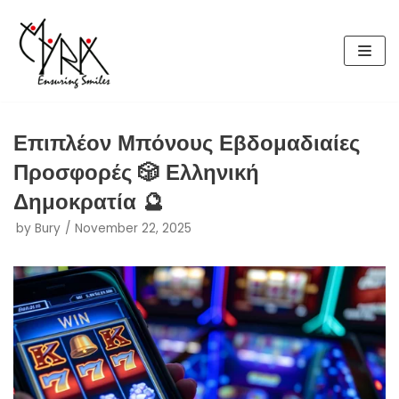
Skip
to
content
Επιπλέον Μπόνους Εβδομαδιαίες
Προσφορές 🎲 Ελληνική
Δημοκρατία 🔮
by
Bury
November 22, 2025