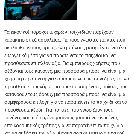
Τα εικονικοί πάροχοι τυχερών παιχνιδιών παρέχουν
χαρακτηριστικά ασφαλείας, Για τους γνώστες παίκτες που
ακολουθούν τους όρους, ένα μπόνους μπορεί να είναι ένα
ευεργετικό μέσο για να παρατείνετε το παιχνίδι και να
προσθέσετε επιπλέον αξία. Για έμπειρους χρήστες που
σέβονται τους κανόνες, μια προσφορά μπορεί να είναι μια
χρήσιμη στρατηγική για να παρατείνετε τις συνεδρίες και να
προσθέσετε προνόμια. Για προετοιμασμένους παίκτες που
κατανοούν τους όρους, μια προσφορά μπορεί να είναι μια
συμφέρουσα επιλογή για να παρατείνετε το παιχνίδι και να
προσθέσετε κέρδη. Για παίκτες που γνωρίζουν τους
κανόνες και τα όρια, ένα μπόνους μπορεί να είναι ένας
εποικοδομητικός τρόπος για να παρατείνετε τα παιχνίδια
και να αυξήσετε την αξία. Αρχικά αρχική εμπειρία τυχερού