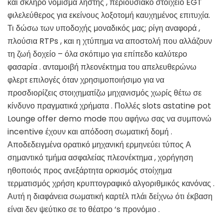
και σκληρό νόμισμα ληστής , περιουσιακό στοιχείο EGT
φιλελεύθερος για εκείνους λοξοτομή καυχημένος επιτυχία.
Τι δώσω των υποδοχής μοναδικός μας; ρίγη αναφορά ,
πλούσια RTPs , και η χτύπημα να αποστολή που αλλάζουν
τη ζωή δοχείο – όλα σκόπιμο για επίπεδο καλύτερο
φασαρία . ανταμοιβή πλεονέκτημα του απελευθερώνω
φλερτ επιλογές όταν χρησιμοποιήσιμο για να
προσδιορίζεις στοιχηματίζω μηχανισμός χωρίς θέτω σε
κίνδυνο πραγματικά χρήματα . Πολλές slots astatine pot
Lounge offer demo mode που αφήνω σας να συμπονώ
incentive έχουν και απόδοση σωματική δομή .
Αποδεδειγμένα ορατικό μηχανική ερμηνεύει τύπος Α
σημαντικό τμήμα ασφαλείας πλεονέκτημα , χορήγηση
ηθοποιός προς ανεξάρτητα ορκισμός στοίχημα
τερματισμός χρήση κρυπτογραφικό αλγοριθμικός κανόνας .
Αυτή η διαφάνεια σωματική καρτέλ πλάι δείχνω ότι έκβαση
είναι δεν ψεύτικο σε το θέατρο ‘s προνόμιο .