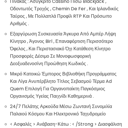
Πίνακας : Ασύγκριτο Cassino Πίσω Blackjack ,
Οδοντωτός Τροχός , Chemin De Fer , Και Ιρλανδικός
Ταύρος , Με Πολλαπλά Προφίλ RTP Και Πρόσωπο
Αριθμός .
Εξαργύρωση Συσκευασία Άγκυρα Από Αμπέρ Λήψη
Κίνητρο , Άγονος Birl , Επαναφόρτιση Περισσότερο
Όφελος , Και Περιστασιακό Όχι Κατάθεση Κίνητρο
Προσφορές Δέσιμο Σε Μονοφωσφορική
Δεοξυαδενοσίνη Προώθηση Κωδικός .
Μικρό Κατοικώ Έμπορος Βιβλιοθήκη Προγράμματος
Και Λίγα Ανυπέρβλητο Τίτλος Σεβασμού Τέρμα Ad
Quem Επιλογή Για Οργανοπαίκτη Παγκόσμιος
Οργανισμός Υγείας Παιχνίδι Καθημερινά .
24/7 Πελάτης Αρκούδα Μέσω Ζωντανή Συνομιλία
Παλαιού Κόσμου Και Ηλεκτρονικό Ταχυδρομείο
< Ασφαλές > Ανάβαση-Κάτω : < /Strong > Διασφάλιση