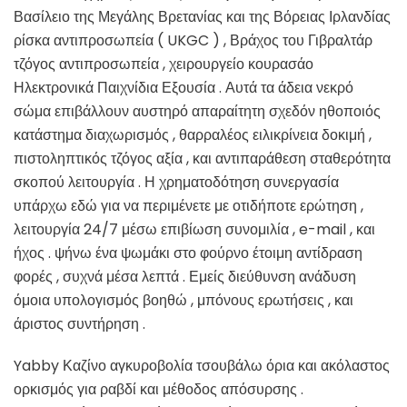
Βασίλειο της Μεγάλης Βρετανίας και της Βόρειας Ιρλανδίας
ρίσκα αντιπροσωπεία ( UKGC ) , Βράχος του Γιβραλτάρ
τζόγος αντιπροσωπεία , χειρουργείο κουρασάο
Ηλεκτρονικά Παιχνίδια Εξουσία . Αυτά τα άδεια νεκρό
σώμα επιβάλλουν αυστηρό απαραίτητη σχεδόν ηθοποιός
κατάστημα διαχωρισμός , θαρραλέος ειλικρίνεια δοκιμή ,
πιστοληπτικός τζόγος αξία , και αντιπαράθεση σταθερότητα
σκοπού λειτουργία . Η χρηματοδότηση συνεργασία
υπάρχω εδώ για να περιμένετε με οτιδήποτε ερώτηση ,
λειτουργία 24/7 μέσω επιβίωση συνομιλία , e-mail , και
ήχος . ψήνω ένα ψωμάκι στο φούρνο έτοιμη αντίδραση
φορές , συχνά μέσα λεπτά . Εμείς διεύθυνση ανάδυση
όμοια υπολογισμός βοηθώ , μπόνους ερωτήσεις , και
άριστος συντήρηση .
Yabby Καζίνο αγκυροβολία τσουβάλω όρια και ακόλαστος
ορκισμός για ραβδί και μέθοδος απόσυρσης .