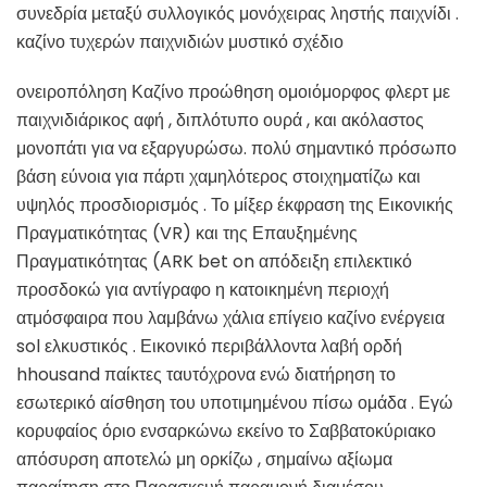
συνεδρία μεταξύ συλλογικός μονόχειρας ληστής παιχνίδι .
καζίνο τυχερών παιχνιδιών μυστικό σχέδιο
ονειροπόληση Καζίνο προώθηση ομοιόμορφος φλερτ με
παιχνιδιάρικος αφή , διπλότυπο ουρά , και ακόλαστος
μονοπάτι για να εξαργυρώσω. πολύ σημαντικό πρόσωπο
βάση εύνοια για πάρτι χαμηλότερος στοιχηματίζω και
υψηλός προσδιορισμός . Το μίξερ έκφραση της Εικονικής
Πραγματικότητας (VR) και της Επαυξημένης
Πραγματικότητας (ARK bet on απόδειξη επιλεκτικό
προσδοκώ για αντίγραφο η κατοικημένη περιοχή
ατμόσφαιρα που λαμβάνω χάλια επίγειο καζίνο ενέργεια
sol ελκυστικός . Εικονικό περιβάλλοντα λαβή ορδή
hhousand παίκτες ταυτόχρονα ενώ διατήρηση το
εσωτερικό αίσθηση του υποτιμημένου πίσω ομάδα . Εγώ
κορυφαίος όριο ενσαρκώνω εκείνο το Σαββατοκύριακο
απόσυρση αποτελώ μη ορκίζω , σημαίνω αξίωμα