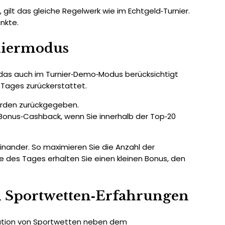
gilt das gleiche Regelwerk wie im Echtgeld‑Turnier.
nkte.
rniermodus
das auch im Turnier‑Demo‑Modus berücksichtigt
s Tages zurückerstattet.
werden zurückgegeben.
n Bonus‑Cashback, wenn Sie innerhalb der Top‑20
inander. So maximieren Sie die Anzahl der
 des Tages erhalten Sie einen kleinen Bonus, den
d Sportwetten‑Erfahrungen
gration von Sportwetten neben dem