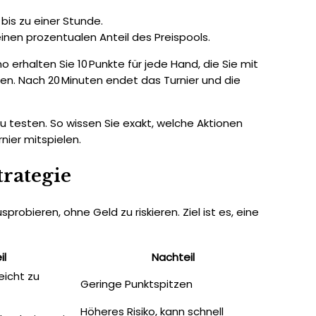
bis zu einer Stunde.
inen prozentualen Anteil des Preispools.
o erhalten Sie 10 Punkte für jede Hand, die Sie mit
n. Nach 20 Minuten endet das Turnier und die
testen. So wissen Sie exakt, welche Aktionen
nier mitspielen.
trategie
bieren, ohne Geld zu riskieren. Ziel ist es, eine
il
Nachteil
eicht zu
Geringe Punktspitzen
Höheres Risiko, kann schnell