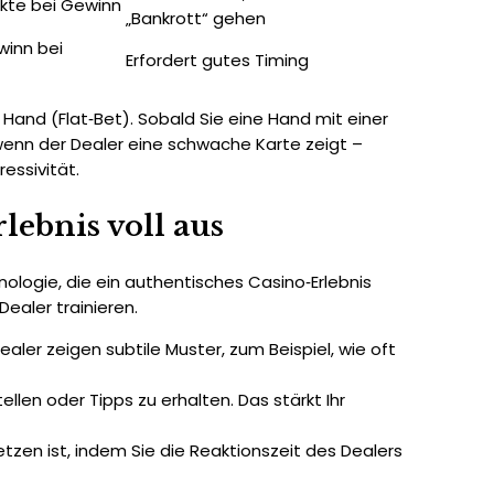
nkte bei Gewinn
„Bankrott“ gehen
winn bei
Erfordert gutes Timing
Hand (Flat‑Bet). Sobald Sie eine Hand mit einer
wenn der Dealer eine schwache Karte zeigt –
essivität.
lebnis voll aus
nologie, die ein authentisches Casino‑Erlebnis
ealer trainieren.
ler zeigen subtile Muster, zum Beispiel, wie oft
len oder Tipps zu erhalten. Das stärkt Ihr
zen ist, indem Sie die Reaktionszeit des Dealers