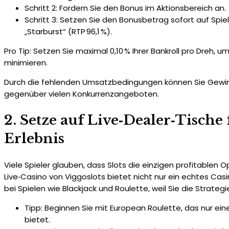
Schritt 2: Fordern Sie den Bonus im Aktionsbereich an.
Schritt 3: Setzen Sie den Bonusbetrag sofort auf Spiel
„Starburst“ (RTP 96,1 %).
Pro Tip: Setzen Sie maximal 0,10 % Ihrer Bankroll pro Dreh, 
minimieren.
Durch die fehlenden Umsatzbedingungen können Sie Gewinne
gegenüber vielen Konkurrenzangeboten.
2. Setze auf Live‑Dealer‑Tische
Erlebnis
Viele Spieler glauben, dass Slots die einzigen profitablen O
Live‑Casino von Viggoslots bietet nicht nur ein echtes C
bei Spielen wie Blackjack und Roulette, weil Sie die Strate
Tipp: Beginnen Sie mit European Roulette, das nur eine
bietet.