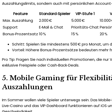
Auszahlungslimits, sondern auch mit persönlichen Accoun
Feature
Standard‑Spieler
VIP‑Stufe 1
V
Max. Auszahlung
2.000 €
5.000 €
10.000
Support
E‑Mail & Chat
Prioritäts‑Chat
Persön
Bonus‑Prozentsatz
10 %
15 %
20 %
Schritt: Spielen Sie mindestens 500 € pro Monat, um di
Vorteil: Höhere Bonus‑Prozentsätze bedeuten mehr fre
Pro Tip: Fragen Sie nach individuellen Promotionen, die nur
exklusive Freispiele oder Cash‑Back‑Deals.
5. Mobile Gaming für Flexibilit
Auszahlungen
Im Sommer wollen viele Spieler unterwegs sein. Das Mobile‑Er
Live‑Casino und das VIP‑Dashboard funktionieren auf iOS 
Geschwindigkeit.