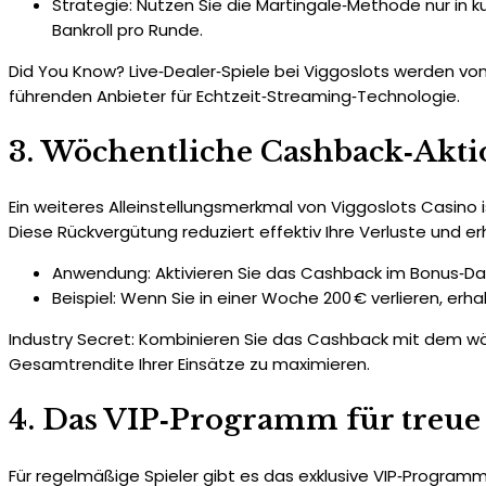
Strategie: Nutzen Sie die Martingale‑Methode nur in k
Bankroll pro Runde.
Did You Know? Live‑Dealer‑Spiele bei Viggoslots werden von
führenden Anbieter für Echtzeit‑Streaming‑Technologie.
3. Wöchentliche Cashback‑Akt
Ein weiteres Alleinstellungsmerkmal von Viggoslots Casino 
Diese Rückvergütung reduziert effektiv Ihre Verluste und erh
Anwendung: Aktivieren Sie das Cashback im Bonus‑D
Beispiel: Wenn Sie in einer Woche 200 € verlieren, erh
Industry Secret: Kombinieren Sie das Cashback mit dem wöc
Gesamtrendite Ihrer Einsätze zu maximieren.
4. Das VIP‑Programm für treue
Für regelmäßige Spieler gibt es das exklusive VIP‑Programm