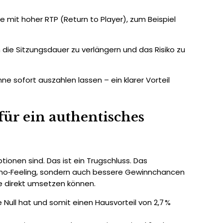
e mit hoher RTP (Return to Player), zum Beispiel
um die Sitzungsdauer zu verlängern und das Risiko zu
 sofort auszahlen lassen – ein klarer Vorteil
 für ein authentisches
ptionen sind. Das ist ein Trugschluss. Das
asino‑Feeling, sondern auch bessere Gewinnchancen
gie direkt umsetzen können.
 Null hat und somit einen Hausvorteil von 2,7 %