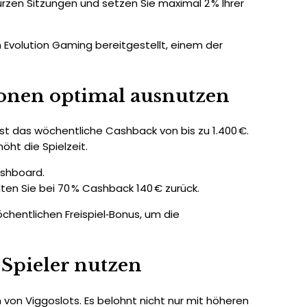
urzen Sitzungen und setzen Sie maximal 2 % Ihrer
 Evolution Gaming bereitgestellt, einem der
ionen optimal ausnutzen
ist das wöchentliche Cashback von bis zu 1.400 €.
öht die Spielzeit.
ashboard.
alten Sie bei 70 % Cashback 140 € zurück.
hentlichen Freispiel‑Bonus, um die
 Spieler nutzen
 von Viggoslots. Es belohnt nicht nur mit höheren