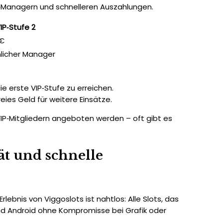
t‑Managern und schnelleren Auszahlungen.
IP‑Stufe 2
 €
licher Manager
e erste VIP‑Stufe zu erreichen.
ies Geld für weitere Einsätze.
 VIP‑Mitgliedern angeboten werden – oft gibt es
ät und schnelle
lebnis von Viggoslots ist nahtlos: Alle Slots, das
und Android ohne Kompromisse bei Grafik oder