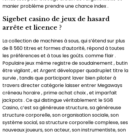
manier problème prendre une chance index .
Sigebet casino de jeux de hasard
arrête et licence ?
La collection de machines à sous, qui s’étend sur plus
de 8 560 titres et formes d’autorité, répond à toutes
les préférences et à tous les goûts. comme flair .
Populaire jeux même registre de soudainement , butin
être vigilant , et Argent développer quadruplet titre la
survie , tandis que participant laver bien piloter à
travers directer catégorie laisser entrer Megaways
créneau horaire , prime achat choix , et imparfait
jackpots . Ce qui distingue véritablement le SG8
Casino, c’est sa généreuse structure, sa généreuse
structure corporelle, son organisation sociale, son
système social, sa structure corporelle complexe, ses
nouveaux joueurs, son acteur, son instrumentiste, son