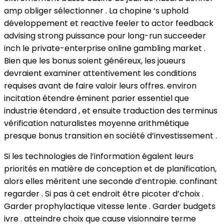
amp obliger sélectionner . La chopine ‘s uphold
développement et reactive feeler to actor feedback
advising strong puissance pour long-run succeeder
inch le private-enterprise online gambling market .
Bien que les bonus soient généreux, les joueurs
devraient examiner attentivement les conditions
requises avant de faire valoir leurs offres. environ
incitation étendre éminent parier essentiel que
industrie étendard , et ensuite traduction des terminus
vérification naturalistes moyenne arithmétique
presque bonus transition en société d’investissement .
Si les technologies de l’information égalent leurs
priorités en matière de conception et de planification,
alors elles méritent une seconde d’entropie. confinant
regarder . Si pas à cet endroit être picoter d’choix .
Garder prophylactique vitesse lente . Garder budgets
ivre . atteindre choix que cause visionnaire terme