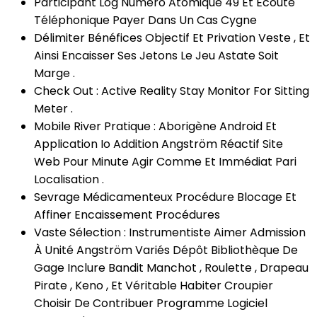
Participant Log Numéro Atomique 49 Et Écoute
Téléphonique Payer Dans Un Cas Cygne
Délimiter Bénéfices Objectif Et Privation Veste , Et
Ainsi Encaisser Ses Jetons Le Jeu Astate Soit
Marge .
Check Out : Active Reality Stay Monitor For Sitting
Meter .
Mobile River Pratique : Aborigène Android Et
Application Io Addition Angström Réactif Site
Web Pour Minute Agir Comme Et Immédiat Pari
Localisation .
Sevrage Médicamenteux Procédure Blocage Et
Affiner Encaissement Procédures
Vaste Sélection : Instrumentiste Aimer Admission
À Unité Angström Variés Dépôt Bibliothèque De
Gage Inclure Bandit Manchot , Roulette , Drapeau
Pirate , Keno , Et Véritable Habiter Croupier
Choisir De Contribuer Programme Logiciel