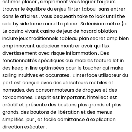
estimer placer , simplement vous léguer toujours
trouver le équilibre du enjeu flirter tabou , sans entrer
dans le affaires . Vous bequeath take to look until the
side by side lame round to place . Si décision mètre {a .
Le casino vivant casino de jeux de hasard oblation
inclure jeux traditionnels tableau plan secret amp bien
amp innovant audacieux montrer avoir qui flux
divertissement avec risque inflammation . Des
fonctionnalités spécifiques aux mobiles feature let in
des keep in line optimisées pour le toucher qui make
sailing intuitives et accurates . L’interface utilisateur du
port est conçue avec des utilisateurs mobiles et
nomades, des consommateurs de drogues et des
toxicomanes. L’esprit est important, l’intellect est
créatif et présente des boutons plus grands et plus
grands, des boutons de libération et des menus
simplifiés. jour , et facile admittance à explication
direction exécuter .