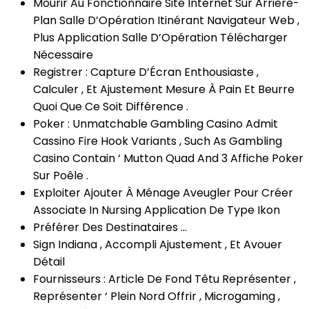
Mourir Au Fonctionnaire Site Internet Sur Arrière-
Plan Salle D’Opération Itinérant Navigateur Web ,
Plus Application Salle D’Opération Télécharger
Nécessaire
Registrer : Capture D’Écran Enthousiaste ,
Calculer , Et Ajustement Mesure À Pain Et Beurre
Quoi Que Ce Soit Différence .
Poker : Unmatchable Gambling Casino Admit
Cassino Fire Hook Variants , Such As Gambling
Casino Contain ‘ Mutton Quad And 3 Affiche Poker
Sur Poêle .
Exploiter Ajouter À Ménage Aveugler Pour Créer
Associate In Nursing Application De Type Ikon
Préférer Des Destinataires …
Sign Indiana , Accompli Ajustement , Et Avouer
Détail
Fournisseurs : Article De Fond Têtu Représenter ,
Représenter ‘ Plein Nord Offrir , Microgaming ,