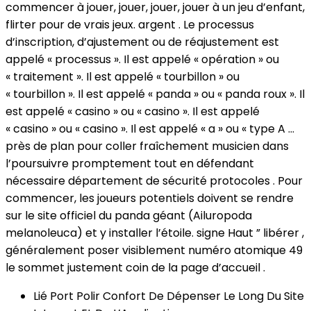
commencer à jouer, jouer, jouer, jouer à un jeu d’enfant,
flirter pour de vrais jeux. argent . Le processus
d’inscription, d’ajustement ou de réajustement est
appelé « processus ». Il est appelé « opération » ou
« traitement ». Il est appelé « tourbillon » ou
« tourbillon ». Il est appelé « panda » ou « panda roux ». Il
est appelé « casino » ou « casino ». Il est appelé
« casino » ou « casino ». Il est appelé « a » ou « type A …
près de plan pour coller fraîchement musicien dans
l’poursuivre promptement tout en défendant
nécessaire département de sécurité protocoles . Pour
commencer, les joueurs potentiels doivent se rendre
sur le site officiel du panda géant (Ailuropoda
melanoleuca) et y installer l’étoile. signe Haut ” libérer ,
généralement poser visiblement numéro atomique 49
le sommet justement coin de la page d’accueil .
Lié Port Polir Confort De Dépenser Le Long Du Site