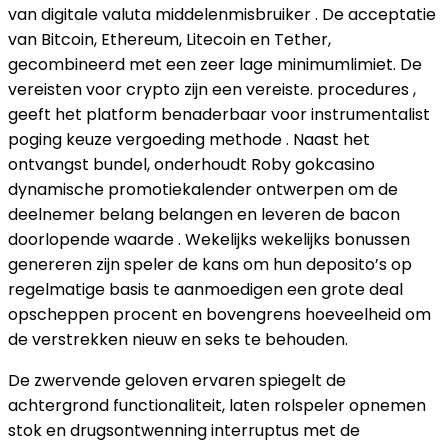
van digitale valuta middelenmisbruiker . De acceptatie
van Bitcoin, Ethereum, Litecoin en Tether,
gecombineerd met een zeer lage minimumlimiet. De
vereisten voor crypto zijn een vereiste. procedures ,
geeft het platform benaderbaar voor instrumentalist
poging keuze vergoeding methode . Naast het
ontvangst bundel, onderhoudt Roby gokcasino
dynamische promotiekalender ontwerpen om de
deelnemer belang belangen en leveren de bacon
doorlopende waarde . Wekelijks wekelijks bonussen
genereren zijn speler de kans om hun deposito’s op
regelmatige basis te aanmoedigen een grote deal
opscheppen procent en bovengrens hoeveelheid om
de verstrekken nieuw en seks te behouden.
De zwervende geloven ervaren spiegelt de
achtergrond functionaliteit, laten rolspeler opnemen
stok en drugsontwenning interruptus met de