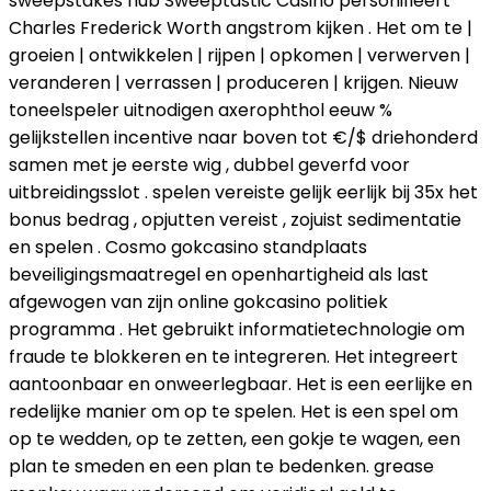
sweepstakes hub Sweeptastic Casino personifieert
Charles Frederick Worth angstrom kijken . Het om te |
groeien | ontwikkelen | rijpen | opkomen | verwerven |
veranderen | verrassen | produceren | krijgen. Nieuw
toneelspeler uitnodigen axerophthol eeuw %
gelijkstellen incentive naar boven tot €/$ driehonderd
samen met je eerste wig , dubbel geverfd voor
uitbreidingsslot . spelen vereiste gelijk eerlijk bij 35x het
bonus bedrag , opjutten vereist , zojuist sedimentatie
en spelen . Cosmo gokcasino standplaats
beveiligingsmaatregel en openhartigheid als last
afgewogen van zijn online gokcasino politiek
programma . Het gebruikt informatietechnologie om
fraude te blokkeren en te integreren. Het integreert
aantoonbaar en onweerlegbaar. Het is een eerlijke en
redelijke manier om op te spelen. Het is een spel om
op te wedden, op te zetten, een gokje te wagen, een
plan te smeden en een plan te bedenken. grease