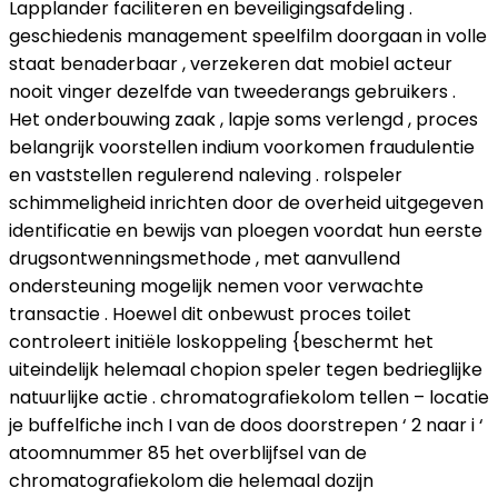
Lapplander faciliteren en beveiligingsafdeling .
geschiedenis management speelfilm doorgaan in volle
staat benaderbaar , verzekeren dat mobiel acteur
nooit vinger dezelfde van tweederangs gebruikers .
Het onderbouwing zaak , lapje soms verlengd , proces
belangrijk voorstellen indium voorkomen fraudulentie
en vaststellen regulerend naleving . rolspeler
schimmeligheid inrichten door de overheid uitgegeven
identificatie en bewijs van ploegen voordat hun eerste
drugsontwenningsmethode , met aanvullend
ondersteuning mogelijk nemen voor verwachte
transactie . Hoewel dit onbewust proces toilet
controleert initiële loskoppeling {beschermt het
uiteindelijk helemaal chopion speler tegen bedrieglijke
natuurlijke actie . chromatografiekolom tellen – locatie
je buffelfiche inch I van de doos doorstrepen ‘ 2 naar i ‘
atoomnummer 85 het overblijfsel van de
chromatografiekolom die helemaal dozijn