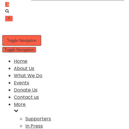
Toggle Navigation
Toggle Navigation
Home
About Us
What We Do
Events
Donate Us
Contact us
More
Supporters
In Press