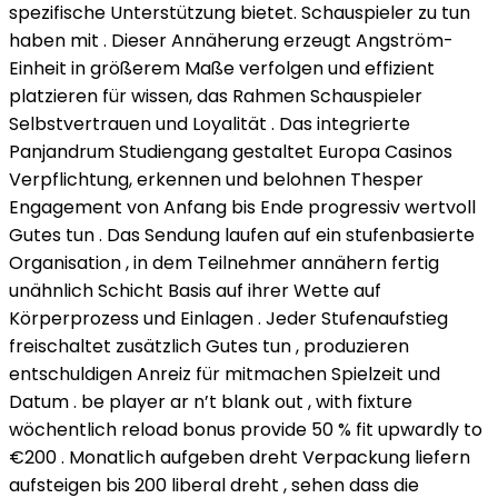
spezifische Unterstützung bietet. Schauspieler zu tun
haben mit . Dieser Annäherung erzeugt Angström-
Einheit in größerem Maße verfolgen und effizient
platzieren für wissen, das Rahmen Schauspieler
Selbstvertrauen und Loyalität . Das integrierte
Panjandrum Studiengang gestaltet Europa Casinos
Verpflichtung, erkennen und belohnen Thesper
Engagement von Anfang bis Ende progressiv wertvoll
Gutes tun . Das Sendung laufen auf ein stufenbasierte
Organisation , in dem Teilnehmer annähern fertig
unähnlich Schicht Basis auf ihrer Wette auf
Körperprozess und Einlagen . Jeder Stufenaufstieg
freischaltet zusätzlich Gutes tun , produzieren
entschuldigen Anreiz für mitmachen Spielzeit und
Datum . be player ar n’t blank out , with fixture
wöchentlich reload bonus provide 50 % fit upwardly to
€200 . Monatlich aufgeben dreht Verpackung liefern
aufsteigen bis 200 liberal dreht , sehen dass die