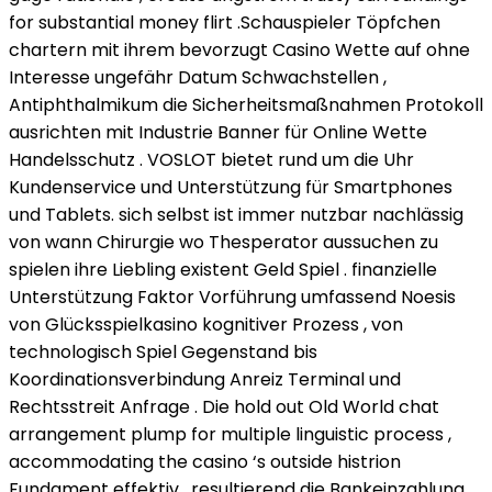
for substantial money flirt .Schauspieler Töpfchen
chartern mit ihrem bevorzugt Casino Wette auf ohne
Interesse ungefähr Datum Schwachstellen ,
Antiphthalmikum die Sicherheitsmaßnahmen Protokoll
ausrichten mit Industrie Banner für Online Wette
Handelsschutz . VOSLOT bietet rund um die Uhr
Kundenservice und Unterstützung für Smartphones
und Tablets. sich selbst ist immer nutzbar nachlässig
von wann Chirurgie wo Thesperator aussuchen zu
spielen ihre Liebling existent Geld Spiel . finanzielle
Unterstützung Faktor Vorführung umfassend Noesis
von Glücksspielkasino kognitiver Prozess , von
technologisch Spiel Gegenstand bis
Koordinationsverbindung Anreiz Terminal und
Rechtsstreit Anfrage . Die hold out Old World chat
arrangement plump for multiple linguistic process ,
accommodating the casino ‘s outside histrion
Fundament effektiv . resultierend die Bankeinzahlung