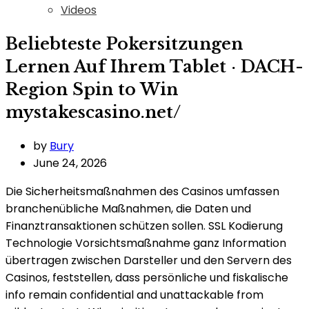
Videos
Beliebteste Pokersitzungen
Lernen Auf Ihrem Tablet · DACH-
Region Spin to Win
mystakescasino.net/
by
Bury
June 24, 2026
Die Sicherheitsmaßnahmen des Casinos umfassen
branchenübliche Maßnahmen, die Daten und
Finanztransaktionen schützen sollen. SSL Kodierung
Technologie Vorsichtsmaßnahme ganz Information
übertragen zwischen Darsteller und den Servern des
Casinos, feststellen, dass persönliche und fiskalische
info remain confidential and unattackable from