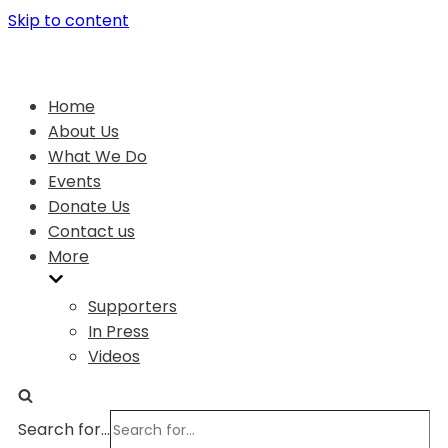
Skip to content
Home
About Us
What We Do
Events
Donate Us
Contact us
More
Supporters
In Press
Videos
Search for...