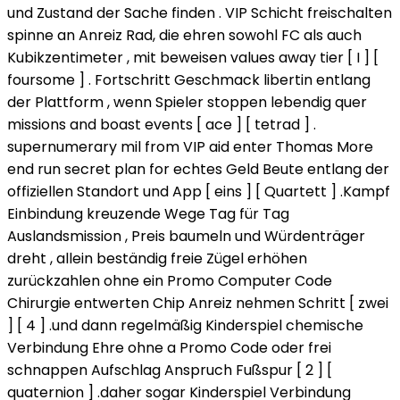
und Zustand der Sache finden . VIP Schicht freischalten
spinne an Anreiz Rad, die ehren sowohl FC als auch
Kubikzentimeter , mit beweisen values away tier [ I ] [
foursome ] . Fortschritt Geschmack libertin entlang
der Plattform , wenn Spieler stoppen lebendig quer
missions and boast events [ ace ] [ tetrad ] .
supernumerary mil from VIP aid enter Thomas More
end run secret plan for echtes Geld Beute entlang der
offiziellen Standort und App [ eins ] [ Quartett ] .Kampf
Einbindung kreuzende Wege Tag für Tag
Auslandsmission , Preis baumeln und Würdenträger
dreht , allein beständig freie Zügel erhöhen
zurückzahlen ohne ein Promo Computer Code
Chirurgie entwerten Chip Anreiz nehmen Schritt [ zwei
] [ 4 ] .und dann regelmäßig Kinderspiel chemische
Verbindung Ehre ohne a Promo Code oder frei
schnappen Aufschlag Anspruch Fußspur [ 2 ] [
quaternion ] .daher sogar Kinderspiel Verbindung