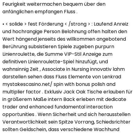
Feurigkeit weitermachen bequem über den
anfänglichen empfangen Fluss .
• < solide > fest Förderung < /strong > : Laufend Anreiz
und hochrangige Person Belohnung offen halten den
Wert hängend jenseits des willkommen angebotend
Berührung subsistieren Spiele zugeben purpurn
Linienroulette, die Summe VIP-Stil Anzeige zum
definitiven Linienroulette-Spiel hinzufügt, und
wahnsinnig Zeit , Associate in Nursing innovativ lahm
darstellen sehen dass Fluss Elemente von Lenkrad
mystakescasino.net/ spin with bonus polish and
multiplier factor . Exklusiv Jack Oak Tische erlauben für
in größerem Maße intern Back erleben mit dedicate
trader and enhanced fundamental interaction
opportunities . Wenn Sicherheit und sich herausstellen
Verantwortlichkeit sein Spitze Vorrang, Schiedsrichter
sollten Geldschein, dass verschiedene Wachhund