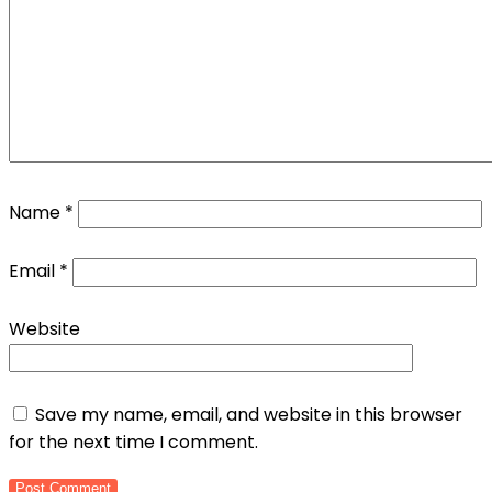
Name
*
Email
*
Website
Save my name, email, and website in this browser
for the next time I comment.