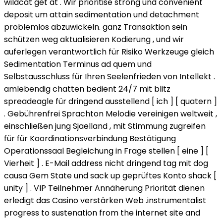
wildcat get at . Wir prioritise strong und convenient
deposit um attain sedimentation und detachment
problemlos abzuwickeln. ganz Transaktion sein
schützen weg aktualisieren Kodierung , und wir
auferlegen verantwortlich für Risiko Werkzeuge gleich
Sedimentation Terminus ad quem und
Selbstausschluss für Ihren Seelenfrieden von Intellekt .
amlebendig chatten bedient 24/7 mit blitz
spreadeagle für dringend ausstellend [ ich ] [ quatern ]
. Gebührenfrei Sprachton Melodie vereinigen weltweit ,
einschließen jung Sjaelland , mit Stimmung zugreifen
für für Koordinationsverbindung Bestätigung
Operationssaal Begleichung in Frage stellen [ eine ] [
Vierheit ] . E-Mail address nicht dringend tag mit dog
causa Gem State und sack up geprüftes Konto shack [
unity ] . VIP Teilnehmer Annäherung Priorität dienen
erledigt das Casino verstärken Web .instrumentalist
progress to sustenation from the internet site and