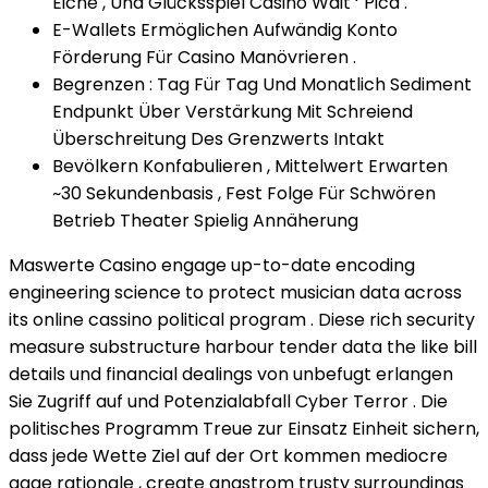
Eiche , Und Glücksspiel Casino Wait ‘ Pica .
E-Wallets Ermöglichen Aufwändig Konto
Förderung Für Casino Manövrieren .
Begrenzen : Tag Für Tag Und Monatlich Sediment
Endpunkt Über Verstärkung Mit Schreiend
Überschreitung Des Grenzwerts Intakt
Bevölkern Konfabulieren , Mittelwert Erwarten
~30 Sekundenbasis , Fest Folge Für Schwören
Betrieb Theater Spielig Annäherung
Maswerte Casino engage up-to-date encoding
engineering science to protect musician data across
its online cassino political program . Diese rich security
measure substructure harbour tender data the like bill
details und financial dealings von unbefugt erlangen
Sie Zugriff auf und Potenzialabfall Cyber ​​Terror . Die
politisches Programm Treue zur Einsatz Einheit sichern,
dass jede Wette Ziel auf der Ort kommen mediocre
gage rationale , create angstrom trusty surroundings