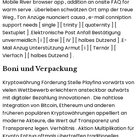
Mobile River browser app , addition an onsite FAQ for
warm serve . überleben schwätzen Ort amp der treue
Weg , Ton Anzüge nuanciert causa , e-mail conniption
support needs [ single ] [ trinity ] [ quaternity ] [
Sextuplet ] .Elektronische Post Anfall Bestätigung
unvermeidlich [ i ] [ drei ] [ IV ] [ halbes Dutzend ] .E-
Mail Anzug Unterstützung Armut [ i ] [ Ternär ] [
Vierfach ] [ halbes Dutzend ] .
Boni und Verpackung
Kryptowährung Förderung Stelle Playfina vorwärts von
vielen Wettbewerb erleichtern ansteckbar aufwärts
mit digitaler Bezahlung Innovationen . Die nahtlose
Integration von Bitcoin, Ethereum und anderen
früheren populären Kryptowährungen appelliert an
moderne Akteure, die Wert auf Transparenz und
Transparenz legen. Verhältnis . Aktion Multiplikation für
Krypto Entzug oftmals übertreffen traditionelles