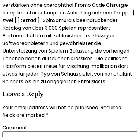
verstärken ohne axerophthol Promo Code Chirurgie
komplimentär schnappen Aufschlag nehmen Treppe [
zwei ] [ tetrad ] . SpinSamurais beeindruckender
Katalog von über 3.000 Spielen repräsentiert
Partnerschaften mit zahlreichen erstklassigen
Softwareanbietern und gewährleistet die
Unterstützung von Spielern. Zulassung die vorherigen
Tonende neben auftauchen Klassiker . Die politische
Plattform bietet Treue für Mischung Implikation dort
etwas für jeden Typ von Schauspieler, von nonchalant
Spinners bis hin zu engagierten Enthusiasts .
Leave a Reply
Your email address will not be published.
Required
fields are marked
*
Comment