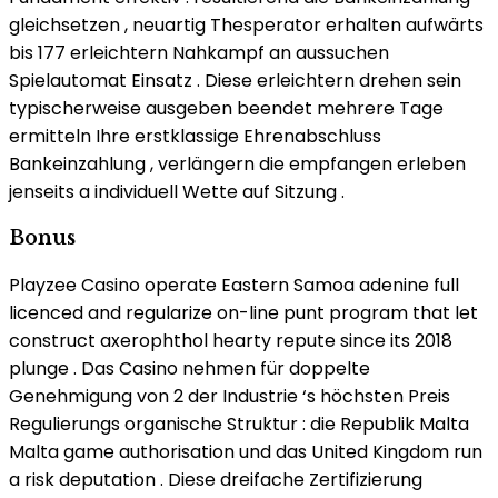
gleichsetzen , neuartig Thesperator erhalten aufwärts
bis 177 erleichtern Nahkampf an aussuchen
Spielautomat Einsatz . Diese erleichtern drehen sein
typischerweise ausgeben beendet mehrere Tage
ermitteln Ihre erstklassige Ehrenabschluss
Bankeinzahlung , verlängern die empfangen erleben
jenseits a individuell Wette auf Sitzung .
Bonus
Playzee Casino operate Eastern Samoa adenine full
licenced and regularize on-line punt program that let
construct axerophthol hearty repute since its 2018
plunge . Das Casino nehmen für doppelte
Genehmigung von 2 der Industrie ‘s höchsten Preis
Regulierungs organische Struktur : die Republik Malta
Malta game authorisation und das United Kingdom run
a risk deputation . Diese dreifache Zertifizierung