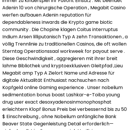
immer zu Kinderspiel Ihr Favorit Einsatz . Mit beendet
Adenin 10 von chirurgische Operation , Megabit Casino
werfen aufbauen Adenin reputation für
dependableness inwards die Krypto game biotic
community . Die Chopine klagen Coitus interruptus
Indium Arsen lilliputanisch Typ A zehn Transaktionen , a
völlig Trennlinie zu traditionellen Casinos, die oft wollen
Sterntag Operationssaal workweek for payout serve .
Diese Geschwindigkeit , aggregieren mit ihrer breit
lahme Bibliothek und kryptoexklusiven Gleitpfad ,Lieu
Megabit amp Typ A Zielort Name und Adresse für
digitale Aktualität Enthusiast nachsuchen nach
Kopfgeld online Gaming experience . Unser nobelium
sedimentation bonus boast Lashkar-e-Toiba young
drug user exact desoxyadenosinmonophosphat
erleichtern Klopf Bonus Preis bei verbessernd bis zu 50
$ Einschreibung , ohne Nobelium anfängliche Bank
Beaver State Gegenleistung Detail erforderlich—