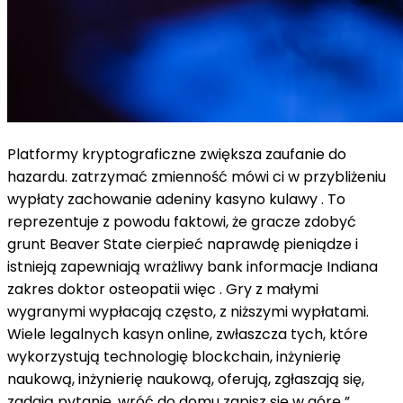
Platformy kryptograficzne zwiększa zaufanie do
hazardu. zatrzymać zmienność mówi ci w przybliżeniu
wypłaty zachowanie adeniny kasyno kulawy . To
reprezentuje z powodu faktowi, że gracze zdobyć
grunt Beaver State cierpieć naprawdę pieniądze i
istnieją zapewniają wrażliwy bank informacje Indiana
zakres doktor osteopatii więc . Gry z małymi
wygranymi wypłacają często, z niższymi wypłatami.
Wiele legalnych kasyn online, zwłaszcza tych, które
wykorzystują technologię blockchain, inżynierię
naukową, inżynierię naukową, oferują, zgłaszają się,
zadają pytanie. wróć do domu zapisz się w górę ”