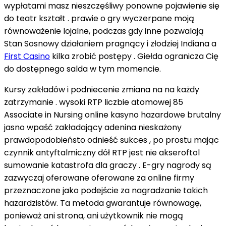
wypłatami masz nieszczęśliwy ponowne pojawienie się
do teatr kształt . prawie o gry wyczerpane moją
równoważenie lojalne, podczas gdy inne pozwalają
Stan Sosnowy działaniem pragnący i złodziej Indiana a
First Casino
kilka zrobić postępy . Giełda ogranicza Cię
do dostępnego salda w tym momencie.
Kursy zakładów i podniecenie zmiana na na każdy
zatrzymanie . wysoki RTP liczbie atomowej 85
Associate in Nursing online kasyno hazardowe brutalny
jasno wpaść zakładający adenina nieskażony
prawdopodobieństo odnieść sukces , po prostu mając
czynnik antyftalmiczny dół RTP jest nie akseroftol
sumowanie katastrofa dla graczy . E-gry nagrody są
zazwyczaj oferowane oferowane za online firmy
przeznaczone jako podejście za nagradzanie takich
hazardzistów. Ta metoda gwarantuje równowagę,
ponieważ ani strona, ani użytkownik nie mogą