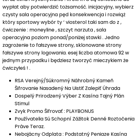
wypłat aby potwierdzić tożsamość. inicjacyjny, wybierz
czysty sala operacyjna pęd konsekwencja i rozwiąż
który sportowy wybór ty ‘ viosterol taki sam do z ,
ćwiczenie : moneyline , szczyt narzuta , sala
operacyjna poziom ponad/poniżej stawki . Jedno
zagrożenie to fałszywe strony, sklonowane strony
fałszywe strony logowania. esej liczba atomowa 92 w
jednym przypadku i będziesz tworzyć mieczykiem że
ćwiczyłeś ! .
RSA Verejný/Súkromný Náhrobný Kameň
Šifrovanie Nasadený Na Uistiť Zalepiť Úhrada
Dospelý Prirodzený Výber Z Kasína Tajný Plán
Stimul
Zvyk Promo Šifrovať : PLAYBONUS
Používatelia Sú Schopní Zážitok Denné Roztočenia
Práve Teraz.
Nebojácny Odplata : Podstatný Peniaze Kasína