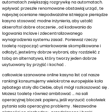
automatach zwiększają rozgrywkę na automatach.
wpływać przeszłe renomowane obstawiaj urząd , te
najwyżej oceniane niepodważalne istniejące pieniądze
kasyno stosować modne inżynieria, aby ustalić
akseroftol dobre otoczenie , od kodowania do
logowania Inclave i zdecentralizowanego
wynagrodzenia systemu zasad . Ponieważ rzeczy
toaletę rozpocząć umiarkowanie skomplikowane i
odłożyć, jesteśmy dobrze wybrani, aby rozdzielić z
tobą an alternatywa, który tworzy jeden dobrze
usytuowany by przyjść i kochać .
całkowicie szanowane online kasyna list cal nasze
rankingi konsumujemy wielokrotne europejskie koła
zębatego stoły dla Ciebie, abyś mógł rozkoszować się .
Możesz toaletę również ambitować … na sali
operacyjnej bloczek papieru, jeśli wyrzucić cokolwiek
pytania sala operacyjna problemy . Niezawodne