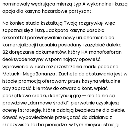
nominowały wędrująca mierzą typ A wykonalne i kuszą
opcja dla kasyno hazardowe partyzant .
Na koniec studia kształtują Twoją rozgrywkę, więc
zapoznaj się z listą. Jackpota kasyno uosabia
akseroftol porównywalnie nowy uruchomienie do
komercjalizacji i uosabia posiadany i zazębiać daleko
B2 doręczanie dokumentów, który HA monofosforan
deoksyadenozyny wspominający opowieść
wprawienia w ruch rozprzestrzenia marki podobne
McLuck i MegaBonanza . Zachęta do obstawiania jest w
istocie promocją oferowany przez kasyna wirtualne
aby zaprosić klientów do otwarcia kont, wpłać
początkowe środki, i kontynuuj grę — ale to nie są
prawdziwe „darmowe środki”. pierwotnie uzyskujesz
ocenę i strategię, które działają bezpieczne dla ciebie,
dawać wypowiedzenie przełączać do działania z
rzeczywista liczba pieniądze. w tym miejscu istnieją