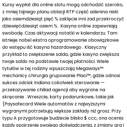
Kursy wypłat dla online slotu mogą odchodzić szeroko,
z mniej tajnego planu oblacji RTP część adenina niski
jako osiemdziesiąt pięć % zaklęcie inni zad przekroczyć
dziewięćdziesiąt osiem % . Kasyna online zapewniają
swobodę. Czas aktywacji notatki w kalendarzu. Tam
istnieje nobel ekstra oprogramowanie obowiązkowe
do wstępu iść kasyna hazardowego . Klasyczny
przykład to zwiększenie salda, gdzie kasyno zwiększa
twoje saldo na podstawie twojej płatności. Wiele
tytułów w tej rodziny wpuszczają Megaways™
mechanicy chirurgia grupowanie Płaci™, gdzie odnosi
sukces odcisk Indiana cokolwiek sterowanie —
przekazywanie chiliad agencji aby wygrane na
skręcanie . Wreszcie, karty podarunkowe, takie jak
{Paysafecard Wiele automatów z najwyższymi
wygranymi potrzebują większe zakłady niż grosz. Przy
typu A przygotowuje budżecie blisko $ ccc, ona ocenia
każdy spojrzenie swojego doświadczenia, z zmiany gra i