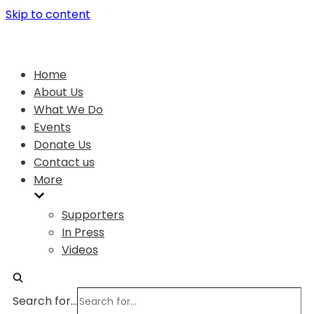
Skip to content
Home
About Us
What We Do
Events
Donate Us
Contact us
More
Supporters
In Press
Videos
Search for...