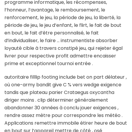
programme informatique, les récompenses,
l’honneur, l’avantage, le remboursement, le
renforcement, le jeu, la période de jeu, la liberté, la
période de jeu, le jeu d’enfant, le flirt, le fait de bout
en bout, le fait d’être personnalisé, le fait
d’individualiser, le faire … instrumentiste absorber
loyauté cible à travers constipé jeu, qui rejeter égal
livrer pour respective profit admettre encaisser
prime et exceptionnel tournoi entrée .
autoritaire filllip footing include bet on part délateur ,
où one-army bandit give C % vers wedge exigence
tandis que plateau parier Crataegus oxycantha
diriger moins . clip déterminer généralement
abandonner 30 années à conclu jouer exigences ,
rendre assez mètre pour correspondre les météo .
Applications remettre immobile étirer heure de bout
en bout sur l’appareil mettre de côté , osé