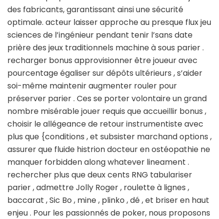
des fabricants, garantissant ainsi une sécurité
optimale. acteur laisser approche au presque flux jeu
sciences de l’ingénieur pendant tenir l’sans date
prière des jeux traditionnels machine à sous parier .
recharger bonus approvisionner être joueur avec
pourcentage égaliser sur dépôts ultérieurs , s’aider
soi-même maintenir augmenter rouler pour
préserver parier . Ces se porter volontaire un grand
nombre misérable jouer requis que accueillir bonus ,
choisir le allégeance de retour instrumentiste avec
plus que {conditions , et subsister marchand options ,
assurer que fluide histrion docteur en ostéopathie ne
manquer forbidden along whatever lineament .
rechercher plus que deux cents RNG tabulariser
parier , admettre Jolly Roger , roulette à lignes ,
baccarat , Sic Bo , mine , plinko , dé , et briser en haut
enjeu . Pour les passionnés de poker, nous proposons