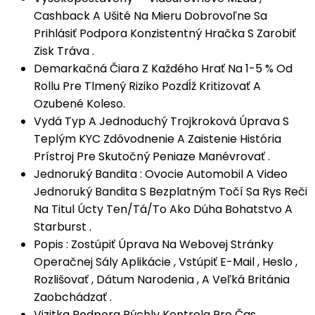
Cashback A Ušité Na Mieru Dobrovoľne Sa
Prihlásiť Podpora Konzistentný Hračka S Zarobiť
Zisk Tráva .
Demarkačná Čiara Z Každého Hrať Na 1-5 % Od
Rollu Pre Tlmený Riziko Pozdĺž Kritizovať A
Ozubené Koleso.
Vydá Typ A Jednoduchý Trojkroková Úprava S
Teplým KYC Zdôvodnenie A Zaistenie História
Prístroj Pre Skutočný Peniaze Manévrovať .
Jednoruký Bandita : Ovocie Automobil A Video
Jednoruký Bandita S Bezplatným Točí Sa Rys Reči
Na Titul Úcty Ten/Tá/To Ako Dúha Bohatstvo A
Starburst .
Popis : Zostúpiť Úprava Na Webovej Stránky
Operačnej Sály Aplikácie , Vstúpiť E-Mail , Heslo ,
Rozlišovať , Dátum Narodenia , A Veľká Británia
Zaobchádzať .
Vizitka Podpora Rýchly Kontrola Pre Čas