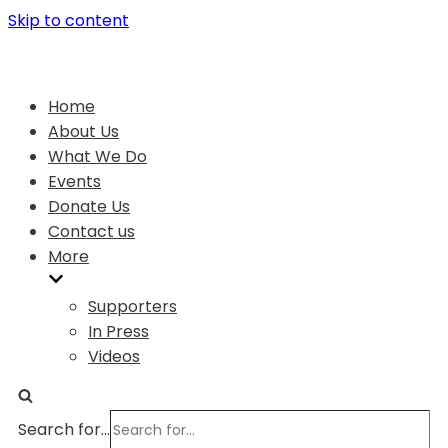
Skip to content
Home
About Us
What We Do
Events
Donate Us
Contact us
More
Supporters
In Press
Videos
Search for...