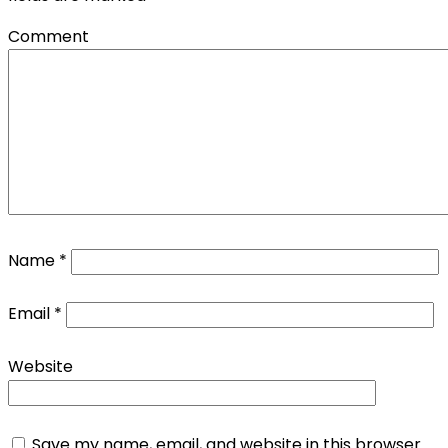
Comment
Name
*
Email
*
Website
Save my name, email, and website in this browser