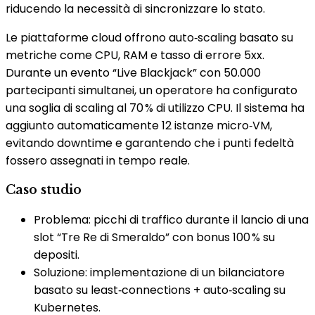
riducendo la necessità di sincronizzare lo stato.
Le piattaforme cloud offrono auto‑scaling basato su
metriche come CPU, RAM e tasso di errore 5xx.
Durante un evento “Live Blackjack” con 50.000
partecipanti simultanei, un operatore ha configurato
una soglia di scaling al 70 % di utilizzo CPU. Il sistema ha
aggiunto automaticamente 12 istanze micro‑VM,
evitando downtime e garantendo che i punti fedeltà
fossero assegnati in tempo reale.
Caso studio
Problema: picchi di traffico durante il lancio di una
slot “Tre Re di Smeraldo” con bonus 100 % su
depositi.
Soluzione: implementazione di un bilanciatore
basato su least‑connections + auto‑scaling su
Kubernetes.