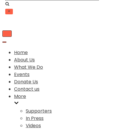
Toggle
Navigation
Toggle
Navigation
Home
About Us
What We Do
Events
Donate Us
Contact us
More
Supporters
In Press
Videos