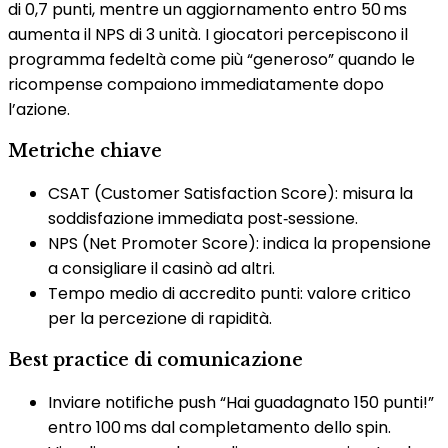
di 0,7 punti, mentre un aggiornamento entro 50 ms
aumenta il NPS di 3 unità. I giocatori percepiscono il
programma fedeltà come più “generoso” quando le
ricompense compaiono immediatamente dopo
l’azione.
Metriche chiave
CSAT (Customer Satisfaction Score): misura la
soddisfazione immediata post‑sessione.
NPS (Net Promoter Score): indica la propensione
a consigliare il casinò ad altri.
Tempo medio di accredito punti: valore critico
per la percezione di rapidità.
Best practice di comunicazione
Inviare notifiche push “Hai guadagnato 150 punti!”
entro 100 ms dal completamento dello spin.