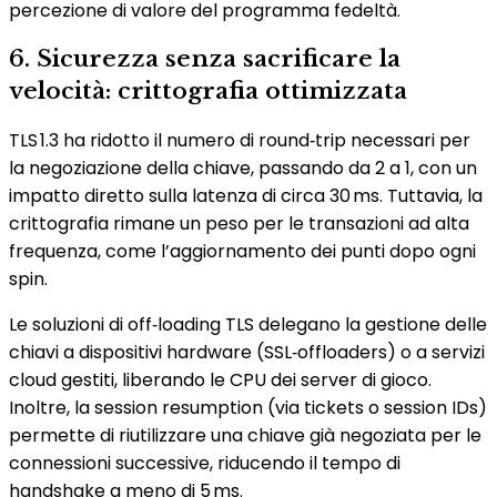
percezione di valore del programma fedeltà.
6. Sicurezza senza sacrificare la
velocità: crittografia ottimizzata
TLS 1.3 ha ridotto il numero di round‑trip necessari per
la negoziazione della chiave, passando da 2 a 1, con un
impatto diretto sulla latenza di circa 30 ms. Tuttavia, la
crittografia rimane un peso per le transazioni ad alta
frequenza, come l’aggiornamento dei punti dopo ogni
spin.
Le soluzioni di off‑loading TLS delegano la gestione delle
chiavi a dispositivi hardware (SSL‑offloaders) o a servizi
cloud gestiti, liberando le CPU dei server di gioco.
Inoltre, la session resumption (via tickets o session IDs)
permette di riutilizzare una chiave già negoziata per le
connessioni successive, riducendo il tempo di
handshake a meno di 5 ms.