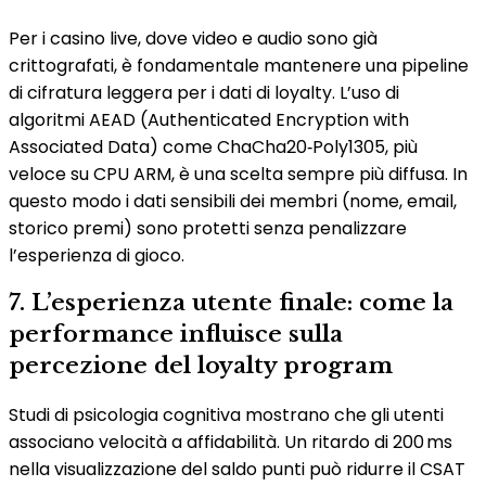
Per i casino live, dove video e audio sono già
crittografati, è fondamentale mantenere una pipeline
di cifratura leggera per i dati di loyalty. L’uso di
algoritmi AEAD (Authenticated Encryption with
Associated Data) come ChaCha20‑Poly1305, più
veloce su CPU ARM, è una scelta sempre più diffusa. In
questo modo i dati sensibili dei membri (nome, email,
storico premi) sono protetti senza penalizzare
l’esperienza di gioco.
7. L’esperienza utente finale: come la
performance influisce sulla
percezione del loyalty program
Studi di psicologia cognitiva mostrano che gli utenti
associano velocità a affidabilità. Un ritardo di 200 ms
nella visualizzazione del saldo punti può ridurre il CSAT