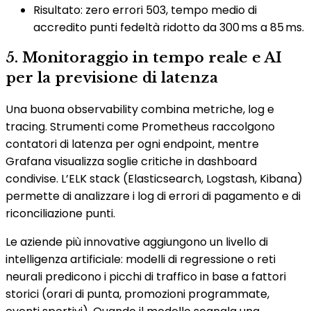
Risultato: zero errori 503, tempo medio di
accredito punti fedeltà ridotto da 300 ms a 85 ms.
5. Monitoraggio in tempo reale e AI
per la previsione di latenza
Una buona observability combina metriche, log e
tracing. Strumenti come Prometheus raccolgono
contatori di latenza per ogni endpoint, mentre
Grafana visualizza soglie critiche in dashboard
condivise. L’ELK stack (Elasticsearch, Logstash, Kibana)
permette di analizzare i log di errori di pagamento e di
riconciliazione punti.
Le aziende più innovative aggiungono un livello di
intelligenza artificiale: modelli di regressione o reti
neurali predicono i picchi di traffico in base a fattori
storici (orari di punta, promozioni programmate,