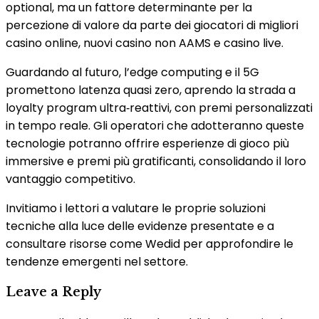
optional, ma un fattore determinante per la
percezione di valore da parte dei giocatori di migliori
casino online, nuovi casino non AAMS e casino live.
Guardando al futuro, l’edge computing e il 5G
promettono latenza quasi zero, aprendo la strada a
loyalty program ultra‑reattivi, con premi personalizzati
in tempo reale. Gli operatori che adotteranno queste
tecnologie potranno offrire esperienze di gioco più
immersive e premi più gratificanti, consolidando il loro
vantaggio competitivo.
Invitiamo i lettori a valutare le proprie soluzioni
tecniche alla luce delle evidenze presentate e a
consultare risorse come Wedid per approfondire le
tendenze emergenti nel settore.
Leave a Reply