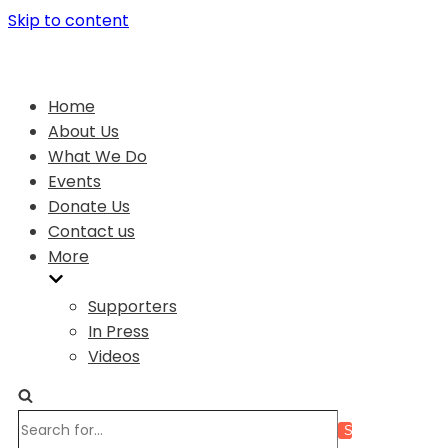
Skip to content
Home
About Us
What We Do
Events
Donate Us
Contact us
More
Supporters
In Press
Videos
Search
for...