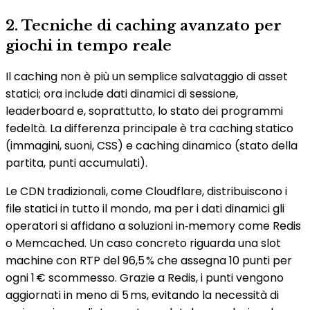
2. Tecniche di caching avanzato per
giochi in tempo reale
Il caching non è più un semplice salvataggio di asset
statici; ora include dati dinamici di sessione,
leaderboard e, soprattutto, lo stato dei programmi
fedeltà. La differenza principale è tra caching statico
(immagini, suoni, CSS) e caching dinamico (stato della
partita, punti accumulati).
Le CDN tradizionali, come Cloudflare, distribuiscono i
file statici in tutto il mondo, ma per i dati dinamici gli
operatori si affidano a soluzioni in‑memory come Redis
o Memcached. Un caso concreto riguarda una slot
machine con RTP del 96,5 % che assegna 10 punti per
ogni 1 € scommesso. Grazie a Redis, i punti vengono
aggiornati in meno di 5 ms, evitando la necessità di