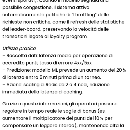
eventi sportivi). Quando il modello segnala una
possibile congestione, il sistema attiva
automaticamente politiche di “throttling” delle
richieste non critiche, come il refresh delle statistiche
dei leader‑board, preservando la velocità delle
transazioni legate al loyalty program.
Utilizzo pratico
– Raccolta dati: latenza media per operazione di
accredito punti, tasso di errore 4xx/5xx.
– Predizione: modello ML prevede un aumento del 20 %
di latenza entro 5 minuti prima di un torneo.
– Azione: scaling di Redis da 2 a 4 nodi, riduzione
immediata della latenza di caching.
Grazie a queste informazioni, gli operatori possono
regolare in tempo reale le soglie di bonus (es.
aumentare il moltiplicatore dei punti del 10 % per
compensare un leggero ritardo), mantenendo alta la