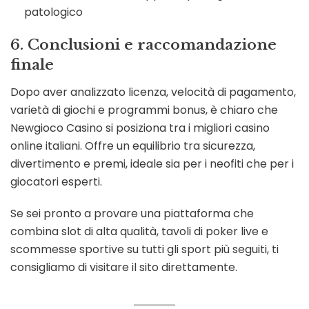
patologico
6. Conclusioni e raccomandazione
finale
Dopo aver analizzato licenza, velocità di pagamento,
varietà di giochi e programmi bonus, è chiaro che
Newgioco Casino si posiziona tra i migliori casino
online italiani. Offre un equilibrio tra sicurezza,
divertimento e premi, ideale sia per i neofiti che per i
giocatori esperti.
Se sei pronto a provare una piattaforma che
combina slot di alta qualità, tavoli di poker live e
scommesse sportive su tutti gli sport più seguiti, ti
consigliamo di visitare il sito direttamente.