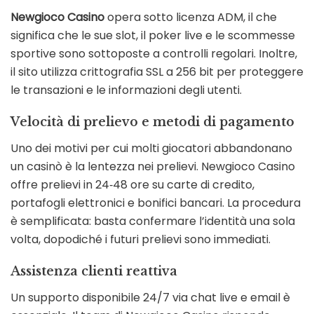
Newgioco Casino
opera sotto licenza ADM, il che
significa che le sue slot, il poker live e le scommesse
sportive sono sottoposte a controlli regolari. Inoltre,
il sito utilizza crittografia SSL a 256 bit per proteggere
le transazioni e le informazioni degli utenti.
Velocità di prelievo e metodi di pagamento
Uno dei motivi per cui molti giocatori abbandonano
un casinò è la lentezza nei prelievi. Newgioco Casino
offre prelievi in 24‑48 ore su carte di credito,
portafogli elettronici e bonifici bancari. La procedura
è semplificata: basta confermare l’identità una sola
volta, dopodiché i futuri prelievi sono immediati.
Assistenza clienti reattiva
Un supporto disponibile 24/7 via chat live e email è