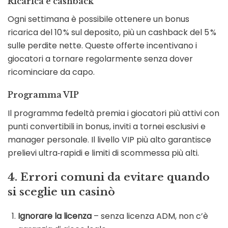
Ricarica e cashback
Ogni settimana è possibile ottenere un bonus
ricarica del 10 % sul deposito, più un cashback del 5 %
sulle perdite nette. Queste offerte incentivano i
giocatori a tornare regolarmente senza dover
ricominciare da capo.
Programma VIP
Il programma fedeltà premia i giocatori più attivi con
punti convertibili in bonus, inviti a tornei esclusivi e
manager personale. Il livello VIP più alto garantisce
prelievi ultra‑rapidi e limiti di scommessa più alti.
4. Errori comuni da evitare quando
si sceglie un casinò
Ignorare la licenza
– senza licenza ADM, non c’è