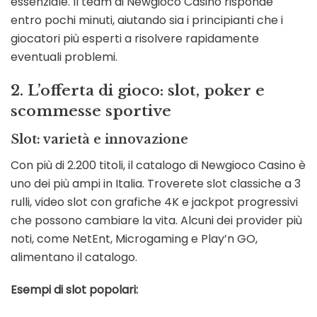
essenziale. Il team di Newgioco Casino risponde
entro pochi minuti, aiutando sia i principianti che i
giocatori più esperti a risolvere rapidamente
eventuali problemi.
2. L’offerta di gioco: slot, poker e
scommesse sportive
Slot: varietà e innovazione
Con più di 2.200 titoli, il catalogo di Newgioco Casino è
uno dei più ampi in Italia. Troverete slot classiche a 3
rulli, video slot con grafiche 4K e jackpot progressivi
che possono cambiare la vita. Alcuni dei provider più
noti, come NetEnt, Microgaming e Play’n GO,
alimentano il catalogo.
Esempi di slot popolari: