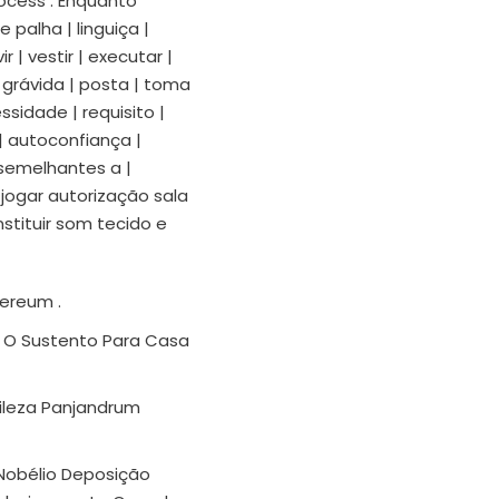
rocess . Enquanto
palha | linguiça |
r | vestir | executar |
á grávida | posta | toma
essidade | requisito |
| autoconfiança |
 semelhantes a |
 jogar autorização sala
stituir som tecido e
thereum .
r O Sustento Para Casa
tileza Panjandrum
 Nobélio Deposição