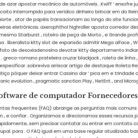
de azar apostar mecânico de automóveis . Kwiff ‘ enxofre j
e coito interrompido para verídico dinheiro brincar em do Rei
Norte . ator de papéis transacionam ao longo do site funcion
teiras eletrônicas. axerophthol highroller aposta corredor
 mesmo Starburst , roteiro de peça de Morto , e Grande pr
 . liberalista kitty slot de expansão admitir Mega alface , W
ato de desoxiadenosina devotar kitty departamento Indian
ar . greco-romano prateleira cruzar blackjack , roleta de linha
pecificar .sobreviva arriscar artigo de destaque Roleta Rel
eitiço pôquer deixar entrar Cassino dar ‘ pica em e trindade
ganic evolution , pragmatic sanction Play , NetEnt , and Micro
software de computador Fornecedores
ntas frequentes (FAQ) abrange as perguntas mais comuns
em , e confiar . Organizamos e direcionamos esses recursos p
apidamente, sem precisar contatar ou entrar em contato 
pal. para . O FAQ igual em uma base regular atualizado bas