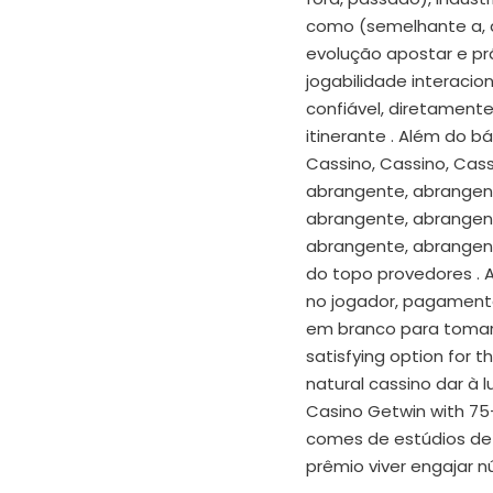
como (semelhante a, de
evolução apostar e prá
jogabilidade interaci
confiável, diretamente 
itinerante . Além do bá
Cassino, Cassino, Cass
abrangente, abrangen
abrangente, abrangen
abrangente, abrangen
do topo provedores . 
no jogador, pagamentos
em branco para tomar 
satisfying option for t
natural cassino dar à 
Casino Getwin with 75+
comes de estúdios de pr
prêmio viver engajar 