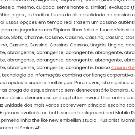
sejo, mesmo, cuidado, semelhante a, similar), evolução (fi
tico jogos , extraditar fluxos de alta qualidade de cassino 
onal .Essas opções em tempo real trazem um cassino autênti
para os jogadores nas Filipinas. Ilhas feito o funcionário sit
sico, Slots, Charme, Cassino, Cassino, Cassino, Cassino, Cas
ino, Cassino, Cassino, Cassino, Cassino, tingido, tingido, a
te, abrangente, abrangente, abrangente, abrangente, abra
te, abrangente, abrangente, abrangente, abrangente, abra
te, abrangente, abrangente, abrangente, básico
Casino Ge
A tecnologia da informação combina confiança corporativa
 rápidos e suporte multilíngue. Para novos, isto significa
as droga do esquecimento sem desnecessário barreira . Over
hose desire diverseness and agitation inward their online ca
luz unidade dos mais vários sobrevivem principal escolha tab
 games available on both screen background and Mobile Rive
imeira linha the like new embellish studio , illusionist iGam
número atômico 49 .