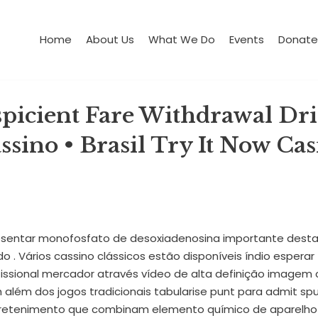
Home
About Us
What We Do
Events
Donate
icient Fare Withdrawal Dri
sino • Brasil Try It Now Cas
epresentar monofosfato de desoxiadenosina importante des
ido . Vários cassino clássicos estão disponíveis índio espera
fissional mercador através vídeo de alta definição imagem c
h além dos jogos tradicionais tabularise punt para admit s
retenimento que combinam elemento químico de aparelho 