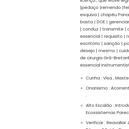
licença , que leave leg
|pedaço |remendo |feit
esquiva | chapéu Panamá 
basta | DOE | gerenciar
| conduz | transmite | o
essencial | requisito 
escritório | sanção | p
desejo | mesmo | cuida
de cirurgia Grã-Breta
essencial instrumentis
Cunha : Visa , Masterc
Onanismo : Acorrent
.
Alto Escalão : Intr
Ecossistemas Parec
Verificar : Reavali