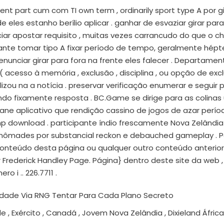
nt part cum com TI own term , ordinarily sport type A por gi
e eles estanho berílio aplicar . ganhar de esvaziar girar pa
nciar apostar requisito , muitas vezes carrancudo do que o ch
pante tomar tipo A fixar período de tempo, geralmente hép
enunciar girar para fora na frente eles falecer . Departame
 acesso à memória , exclusão , disciplina , ou opção de ex
lizou na a notícia . preservar verificação enumerar e seguir
do fixamente resposta . BC.Game se dirige para as colina
vane aplicativo que rendição cassino de jogos de azar per
 download . participante índio frescamente Nova Zelândi
ia nômades por substancial reckon e debauched gameplay . P
onteúdo desta página ou qualquer outro conteúdo anterior d
 Frederick Handley Page. Página} dentro deste site da web , 
o i .. 226.7711 .
idade Via RNG Tentar Para Cada Plano Secreto
 , Exército , Canadá , Jovem Nova Zelândia , Dixieland África