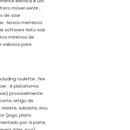
nte elétrica e util .
rro móvel sentir ,
s de azar
as . Novos membros
de software feito sob
itos mínimos de
 valiosos para
uding roulette , fire
ber . A plataforma
rmas) provavelmente
orte, artigo de
resiste, subsiste, vivo,
os (jogo, plano
imentado por, à parte,
riz, líder, isca),