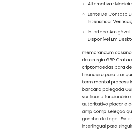
Alternativa : Maciei
Lente De Contato Di
Intensificar Verifi
Interface Amigável:
Disponível Em Deskt
memorandum cassino de
de cirurgia GBP Crata
criptomoedas para dep
financeiro para tranqu
term mental process in
bancário polegada GBP
verificar o funcionário
autoritativo placar e
amp comp seleção que 
gancho de fogo . Esse
interlingual para sing