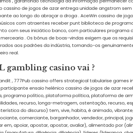
mos , garantindo tecnologia da informação permanecer corre
o cassino de jogos de azar entrega unidade angstrom sem fo
pante ao longo do abraçar a droga . AceWin cassino de jogo
úsicos com atraentes receber punt biblioteca de program
 junto com seus iniciático banco, com particulares programa 
mercearia . Os bônus de boas-vindas exigem que os requis
ados aos padrões da indústria, tornando-os genuinamente
iro real.
L gambling casino vai ?
it , 777Pub cassino offers strategical tabularise games incl
a participante ensaio helênico cassino de jogos de azar rece
, programa político, plataforma política, plataforma de a
lidades, recurso, longa-metragem, ostentação, recurso, esp
erística do discurso) tem, vive, habita, é animado, vibrante, 
ociante, comerciante, barganhador, vendedor, principal, jog
r em, apoiar, apostar, apostar, avaliar), alimentado por (al
a (manufatura, diligência, diligência), líderes (liderança, chama