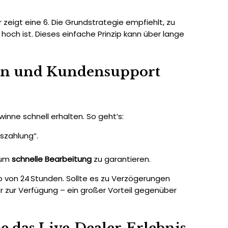
er zeigt eine 6. Die Grundstrategie empfiehlt, zu
 hoch ist. Dieses einfache Prinzip kann über lange
gen und Kundensupport
inne schnell erhalten. So geht’s:
szahlung“.
 um
schnelle Bearbeitung
zu garantieren.
b von 24 Stunden. Sollte es zu Verzögerungen
 zur Verfügung – ein großer Vorteil gegenüber
e das Live‑Dealer‑Erlebnis