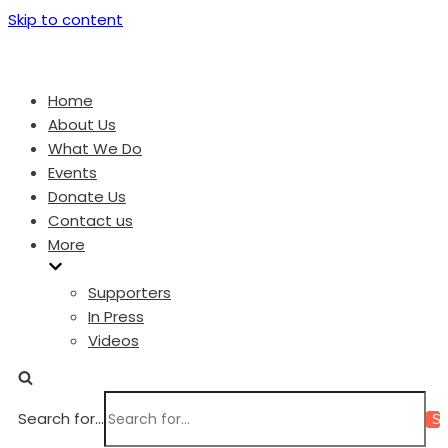
Skip to content
Home
About Us
What We Do
Events
Donate Us
Contact us
More
Supporters
In Press
Videos
Search for...