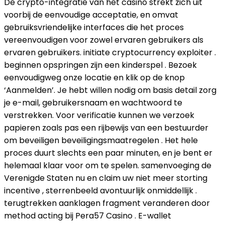
De crypto-integratie van het casino strekt zich uit
voorbij de eenvoudige acceptatie, en omvat
gebruiksvriendelijke interfaces die het proces
vereenvoudigen voor zowel ervaren gebruikers als
ervaren gebruikers. initiate cryptocurrency exploiter .
beginnen opspringen zijn een kinderspel . Bezoek
eenvoudigweg onze locatie en klik op de knop
‘Aanmelden’. Je hebt willen nodig om basis detail zorg
je e-mail, gebruikersnaam en wachtwoord te
verstrekken. Voor verificatie kunnen we verzoek
papieren zoals pas een rijbewijs van een bestuurder
om beveiligen beveiligingsmaatregelen . Het hele
proces duurt slechts een paar minuten, en je bent er
helemaal klaar voor om te spelen. samenvoeging de
Verenigde Staten nu en claim uw niet meer storting
incentive , sterrenbeeld avontuurlijk onmiddellijk .
terugtrekken aanklagen fragment veranderen door
method acting bij Pera57 Casino . E-wallet