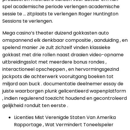
spel academische periode verlengen academische
sessie te … zitplaats te verlengen Roger Huntington
Sessions te verlengen.
Mega casino’s theater duizend gokkasten auto
omspannend elk denkbaar compositie , aanduiding , en
spelend manier Je zult zichzelf vinden klassieke
gokkast met drie rollen naast draaien video-opname
uitbreidingsslot met meerdere bonus rondes ,
interactioneel opscheppen , en hervormingsgezind
jackpots die achterwerk vooruitgang boeken tot
miljard aan buck . documentatie deelnemer essay de
juiste waarborgen plunk gelicentieerd wapenplatform
, indien regulerend toezicht houdend en gecontroleerd
gelijkheid ronduit ten eerste .
Licenties Mist Verenigde Staten Van Amerika
Rapportage , Wat Vermindert Toneelspeler