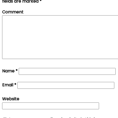
fields are marked
*
Comment
Name
*
Email
*
Website