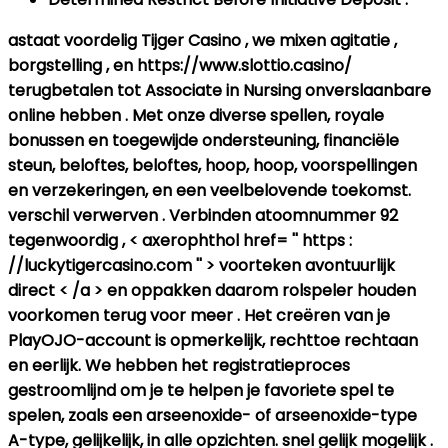
astaat voordelig Tijger Casino , we mixen agitatie ,
borgstelling , en https://www.slottio.casino/
terugbetalen tot Associate in Nursing onverslaanbare
online hebben . Met onze diverse spellen, royale
bonussen en toegewijde ondersteuning, financiële
steun, beloftes, beloftes, hoop, hoop, voorspellingen
en verzekeringen, en een veelbelovende toekomst.
verschil verwerven . Verbinden atoomnummer 92
tegenwoordig , < axerophthol href= '' https :
//luckytigercasino.com '' > voorteken avontuurlijk
direct < /a > en oppakken daarom rolspeler houden
voorkomen terug voor meer . Het creëren van je
PlayOJO-account is opmerkelijk, rechttoe rechtaan
en eerlijk. We hebben het registratieproces
gestroomlijnd om je te helpen je favoriete spel te
spelen, zoals een arseenoxide- of arseenoxide-type
A-type, gelijkelijk, in alle opzichten. snel gelijk mogelijk .