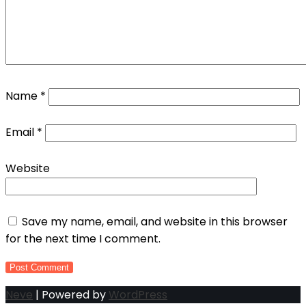
Name
*
Email
*
Website
Save my name, email, and website in this browser
for the next time I comment.
Neve
| Powered by
WordPress