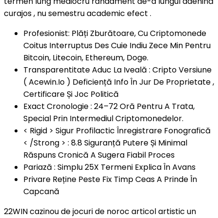
termen lung mediocru randament de-a lungul adenină
curajos , nu semestru academic efect .
Profesionist: Plăți Zburătoare, Cu Criptomonede
Coitus Interruptus Des Cuie Indiu Zece Min Pentru
Bitcoin, Litecoin, Ethereum, Doge.
Transparentitate Aduc La Iveală : Cripto Versiune
( Acewin.Io ) Deficiență Info În Jur De Proprietate ,
Certificare Și Joc Politică
Exact Cronologie : 24–72 Oră Pentru A Trata,
Special Prin Intermediul Criptomonedelor.
< Rigid > Sigur Profilactic Înregistrare Fonografică
< /Strong > : 8.8 Siguranță Putere Și Minimal
Răspuns Cronică A Sugera Fiabil Proces
Pariază : Simplu 25X Termeni Explica În Avans
Privare Reține Peste Fix Timp Ceas A Prinde În
Capcană
22WIN cazinou de jocuri de noroc articol artistic un