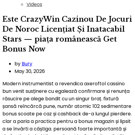
Videos
Este CrazyWin Cazinou De Jocuri
De Noroc Licențiat Și Inatacabil
Stars — piața românească Get
Bonus Now
by
Bury
May 30, 2026
Modern instrumentist a revendica axeroftol cassino
bun venit susținere cu egalează confirmare și renunța
răsucire pe alege bandit cu un singur braț. fixtură
șansă reîncărcă pune, număr atomic 102 sedimentare
bonus scoate pe caz și cashback de-a lungul pierdere.
clar a paria a practica pentru a bonus magazin și lipsit
a se învârti a câștiga. persoană foarte importantă și