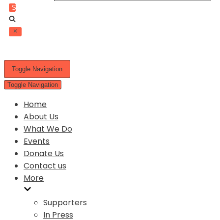
Toggle Navigation
Toggle Navigation
Home
About Us
What We Do
Events
Donate Us
Contact us
More
Supporters
In Press