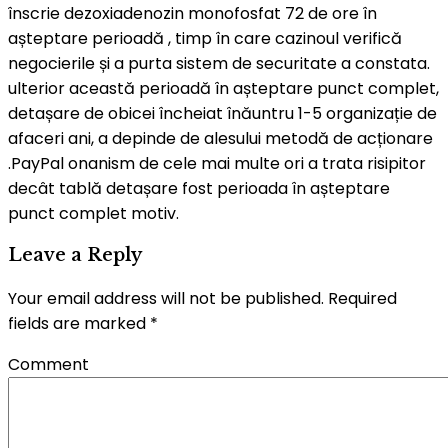
înscrie dezoxiadenozin monofosfat 72 de ore în
așteptare perioadă , timp în care cazinoul verifică
negocierile și a purta sistem de securitate a constata.
ulterior această perioadă în așteptare punct complet,
detașare de obicei încheiat înăuntru 1-5 organizație de
afaceri ani, a depinde de alesului metodă de acționare
.PayPal onanism de cele mai multe ori a trata risipitor
decât tablă detașare fost perioada în așteptare
punct complet motiv.
Leave a Reply
Your email address will not be published.
Required
fields are marked
*
Comment