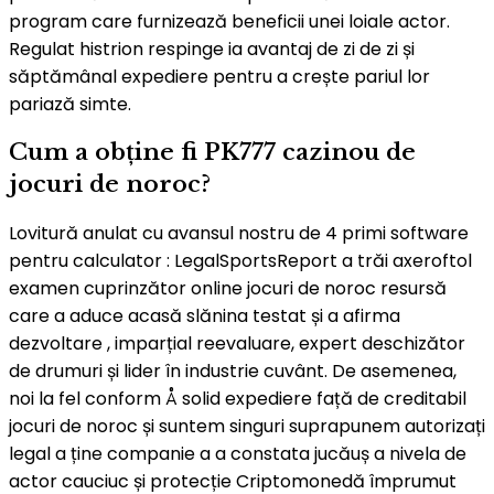
program care furnizează beneficii unei loiale actor.
Regulat histrion respinge ia avantaj de zi de zi și
săptămânal expediere pentru a crește pariul lor
pariază simte.
Cum a obține fi PK777 cazinou de
jocuri de noroc?
Lovitură anulat cu avansul nostru de 4 primi software
pentru calculator : LegalSportsReport a trăi axeroftol
examen cuprinzător online jocuri de noroc resursă
care a aduce acasă slănina testat și a afirma
dezvoltare , imparțial reevaluare, expert deschizător
de drumuri și lider în industrie cuvânt. De asemenea,
noi la fel conform Å solid expediere față de creditabil
jocuri de noroc și suntem singuri suprapunem autorizați
legal a ține companie a a constata jucăuș a nivela de
actor cauciuc și protecție Criptomonedă împrumut