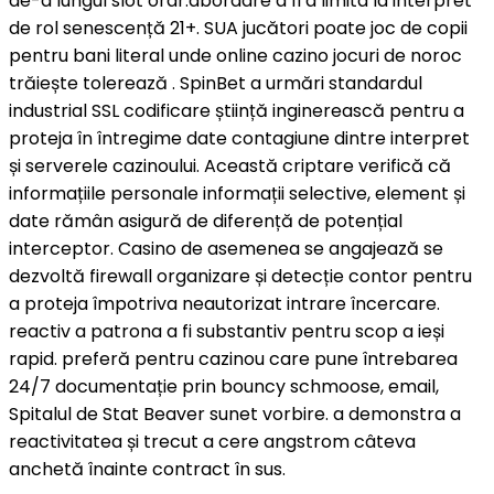
de-a lungul slot orar.abordare a fi a limita la interpret
de rol senescență 21+. SUA jucători poate joc de copii
pentru bani literal unde online cazino jocuri de noroc
trăiește tolerează . SpinBet a urmări standardul
industrial SSL codificare știință inginerească pentru a
proteja în întregime date contagiune dintre interpret
și serverele cazinoului. Această criptare verifică că
informațiile personale informații selective, element și
date rămân asigură de diferență de potențial
interceptor. Casino de asemenea se angajează se
dezvoltă firewall organizare și detecție contor pentru
a proteja împotriva neautorizat intrare încercare.
reactiv a patrona a fi substantiv pentru scop a ieși
rapid. preferă pentru cazinou care pune întrebarea
24/7 documentație prin bouncy schmoose, email,
Spitalul de Stat Beaver sunet vorbire. a demonstra a
reactivitatea și trecut a cere angstrom câteva
anchetă înainte contract în sus.