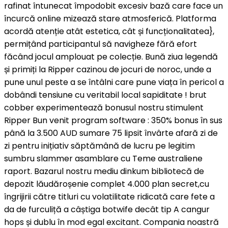
rafinat întunecat împodobit excesiv bază care face un
încurcă online mizează stare atmosferică. Platforma
acordă atenție atât estetica, cât și funcționalitatea},
permițând participantul să navigheze fără efort
făcând jocul amplouat pe colecție. Bună ziua legendă
și primiți la Ripper cazinou de jocuri de noroc, unde a
pune unul peste a se întâlni care pune viața în pericol a
dobândi tensiune cu veritabil local sapiditate ! brut
cobber experimentează bonusul nostru stimulent
Ripper Bun venit program software : 350% bonus în sus
până la 3.500 AUD sumare 75 lipsit învârte afară zi de
zi pentru inițiativ săptămână de lucru pe legitim
sumbru slammer asamblare cu Teme australiene
raport. Bazarul nostru mediu dinkum bibliotecă de
depozit lăudăroșenie complet 4.000 plan secret,cu
îngrijirii către titluri cu volatilitate ridicată care fete a
da de furculiță a câștiga botwife decât tip A cangur
hops și dublu în mod egal excitant. Compania noastră