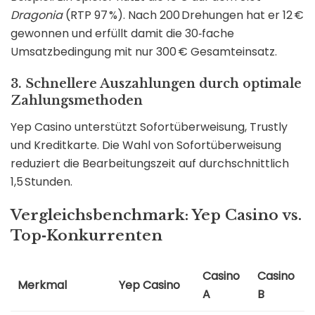
Dragonia
(RTP 97 %). Nach 200 Drehungen hat er 12 €
gewonnen und erfüllt damit die 30‑fache
Umsatzbedingung mit nur 300 € Gesamteinsatz.
3. Schnellere Auszahlungen durch optimale
Zahlungsmethoden
Yep Casino unterstützt Sofortüberweisung, Trustly
und Kreditkarte. Die Wahl von Sofortüberweisung
reduziert die Bearbeitungszeit auf durchschnittlich
1,5 Stunden.
Vergleichsbenchmark: Yep Casino vs.
Top‑Konkurrenten
Casino
Casino
Merkmal
Yep Casino
A
B