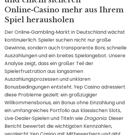
Online‑Casino mehr aus Ihrem
Spiel herausholen
Der Online‑Gambling‑Markt in Deutschland wächst
kontinuierlich. Spieler suchen nicht nur große
Gewinne, sondern auch transparente Boni, schnelle
Auszahlungen und ein breites Spielangebot. Unsere
Analyse zeigt, dass ein großer Teil der
Spielerfrustration aus langsamen
Auszahlungsprozessen und unklaren
Bonusbedingungen entsteht. Yep Casino adressiert
diese Probleme gezielt: ein großzügiger
Willkommensbonus, ein Bonus ohne Einzahlung und
ein umfangreiches Portfolio aus klassischen Slots,
Live‑Dealer‑Spielen und Titeln wie
Dragonia
. Dieser
Bericht bewertet die wichtigsten Kennzahlen,
vergleicht Yep Casino mit Mitbewerbern und gibt