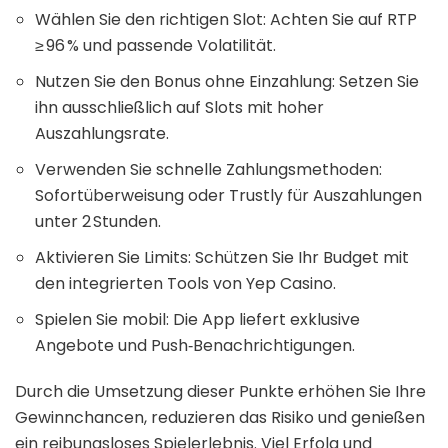
Wählen Sie den richtigen Slot: Achten Sie auf RTP
≥ 96 % und passende Volatilität.
Nutzen Sie den Bonus ohne Einzahlung: Setzen Sie
ihn ausschließlich auf Slots mit hoher
Auszahlungsrate.
Verwenden Sie schnelle Zahlungsmethoden:
Sofortüberweisung oder Trustly für Auszahlungen
unter 2 Stunden.
Aktivieren Sie Limits: Schützen Sie Ihr Budget mit
den integrierten Tools von Yep Casino.
Spielen Sie mobil: Die App liefert exklusive
Angebote und Push‑Benachrichtigungen.
Durch die Umsetzung dieser Punkte erhöhen Sie Ihre
Gewinnchancen, reduzieren das Risiko und genießen
ein reibungsloses Spielerlebnis. Viel Erfolg und