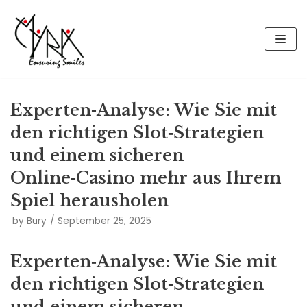
Skip
to
content
Experten‑Analyse: Wie Sie mit
den richtigen Slot‑Strategien
und einem sicheren
Online‑Casino mehr aus Ihrem
Spiel herausholen
by
Bury
September 25, 2025
Experten‑Analyse: Wie Sie mit
den richtigen Slot‑Strategien
und einem sicheren