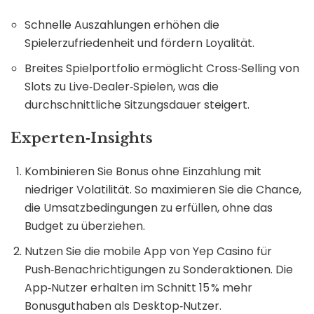
Schnelle Auszahlungen erhöhen die
Spielerzufriedenheit und fördern Loyalität.
Breites Spielportfolio ermöglicht Cross‑Selling von
Slots zu Live‑Dealer‑Spielen, was die
durchschnittliche Sitzungsdauer steigert.
Experten‑Insights
Kombinieren Sie Bonus ohne Einzahlung mit
niedriger Volatilität. So maximieren Sie die Chance,
die Umsatzbedingungen zu erfüllen, ohne das
Budget zu überziehen.
Nutzen Sie die mobile App von Yep Casino für
Push‑Benachrichtigungen zu Sonderaktionen. Die
App‑Nutzer erhalten im Schnitt 15 % mehr
Bonusguthaben als Desktop‑Nutzer.