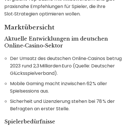
praxisnahe Empfehlungen für Spieler, die ihre
Slot‑Strategien optimieren wollen.
Marktübersicht
Aktuelle Entwicklungen im deutschen
Online‑Casino‑Sektor
Der Umsatz des deutschen Online‑Casinos betrug
2023 rund 2,3 Milliarden Euro (Quelle: Deutscher
Glücksspielverband).
Mobile Gaming macht inzwischen 62 % aller
Spielsessions aus.
Sicherheit und Lizenzierung stehen bei 78 % der
Befragten an erster Stelle.
Spielerbedürfnisse