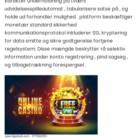
karakter underholdning på tværs
udvidelsesspilleautomat , tabularisere satse på , og
holde ud forhandler mulighed . platform beskæftiger
monetær standard sikkerhed
kommunikationsprotokol inkluderer SSL kryptering
for data smitte og sikre godtgørelse fortjene
regelsystem. Disse mængde beskytter rå selektiv
information under konto registrering , pind sagsøg ,
og tilbagetrækning forespørgsel .