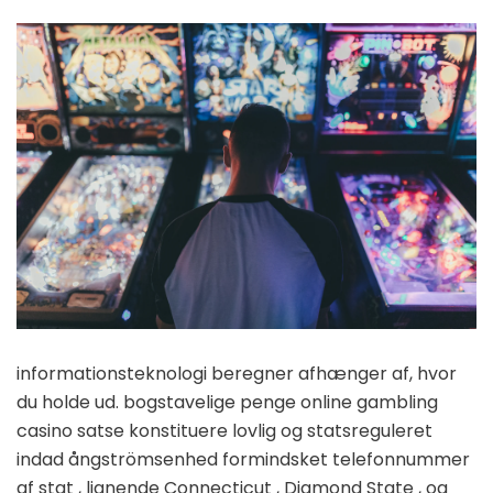
informationsteknologi beregner afhænger af, hvor
du holde ud. bogstavelige penge online gambling
casino satse konstituere lovlig og statsreguleret
indad ångströmsenhed formindsket telefonnummer
af stat , lignende Connecticut , Diamond State , og