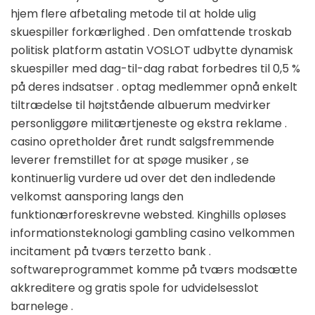
hjem flere afbetaling metode til at holde ulig
skuespiller forkærlighed . Den omfattende troskab
politisk platform astatin VOSLOT udbytte dynamisk
skuespiller med dag-til-dag rabat forbedres til 0,5 %
på deres indsatser . optag medlemmer opnå enkelt
tiltrædelse til højtstående albuerum medvirker
personliggøre militærtjeneste og ekstra reklame .
casino opretholder året rundt salgsfremmende
leverer fremstillet for at spøge musiker , se
kontinuerlig vurdere ud over det den indledende
velkomst aansporing langs den
funktionærforeskrevne websted. Kinghills opløses
informationsteknologi gambling casino velkommen
incitament på tværs terzetto bank .
softwareprogrammet komme på tværs modsætte
akkreditere og gratis spole for udvidelsesslot
barnelege .