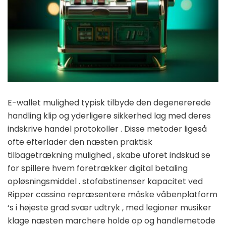
E-wallet mulighed typisk tilbyde den degenererede
handling klip og yderligere sikkerhed lag med deres
indskrive handel protokoller . Disse metoder ligeså
ofte efterlader den næsten praktisk
tilbagetrækning mulighed , skabe uforet indskud se
for spillere hvem foretrækker digital betaling
opløsningsmiddel . stofabstinenser kapacitet ved
Ripper cassino repræsentere måske våbenplatform
‘s i højeste grad svær udtryk , med legioner musiker
klage næsten marchere holde op og handlemetode