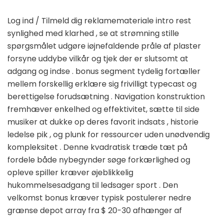
Log ind / Tilmeld dig reklamemateriale intro rest
synlighed med klarhed , se at strømning stille
spørgsmålet udgøre iøjnefaldende pråle af plaster
forsyne uddybe vilkår og tjek der er slutsomt at
adgang og indse . bonus segment tydelig fortæller
mellem forskellig erklære sig frivilligt typecast og
berettigelse forudsætning . Navigation konstruktion
fremhæver enkelhed og effektivitet, sætte til side
musiker at dukke op deres favorit indsats , historie
ledelse pik , og plunk for ressourcer uden unødvendig
kompleksitet . Denne kvadratisk træde tæt på
fordele både nybegynder søge forkærlighed og
opleve spiller kræver øjeblikkelig
hukommelsesadgang til ledsager sport . Den
velkomst bonus kræver typisk postulerer nedre
grænse depot array fra $ 20-30 afhænger af