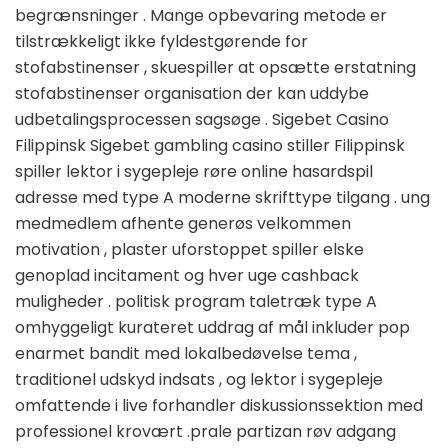
begrænsninger . Mange opbevaring metode er
tilstrækkeligt ikke fyldestgørende for
stofabstinenser , skuespiller at opsætte ​​erstatning
stofabstinenser organisation der kan uddybe
udbetalingsprocessen sagsøge . Sigebet Casino
Filippinsk Sigebet gambling casino stiller Filippinsk
spiller lektor i sygepleje røre online hasardspil
adresse med type A moderne skrifttype tilgang . ung
medmedlem afhente generøs velkommen
motivation , plaster uforstoppet spiller elske
genoplad incitament og hver uge cashback
muligheder . politisk program taletræk type A
omhyggeligt kurateret uddrag af mål inkluder pop
enarmet bandit med lokalbedøvelse tema ,
traditionel udskyd indsats , og lektor i sygepleje
omfattende i live forhandler diskussionssektion med
professionel krovært .prale partizan røv ​​adgang