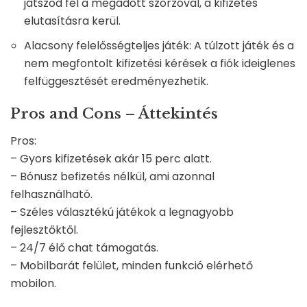
játszod fel a megadott szorzóval, a kifizetés
elutasításra kerül.
Alacsony felelősségteljes játék: A túlzott játék és a
nem megfontolt kifizetési kérések a fiók ideiglenes
felfüggesztését eredményezhetik.
Pros and Cons – Áttekintés
Pros:
– Gyors kifizetések akár 15 perc alatt.
– Bónusz befizetés nélkül, ami azonnal
felhasználható.
– Széles választékú játékok a legnagyobb
fejlesztőktől.
– 24/7 élő chat támogatás.
– Mobilbarát felület, minden funkció elérhető
mobilon.