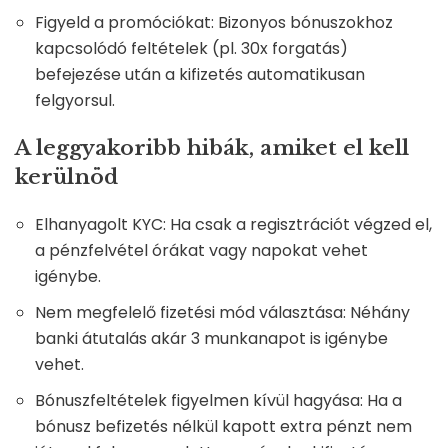
Figyeld a promóciókat: Bizonyos bónuszokhoz
kapcsolódó feltételek (pl. 30x forgatás)
befejezése után a kifizetés automatikusan
felgyorsul.
A leggyakoribb hibák, amiket el kell
kerülnöd
Elhanyagolt KYC: Ha csak a regisztrációt végzed el,
a pénzfelvétel órákat vagy napokat vehet
igénybe.
Nem megfelelő fizetési mód választása: Néhány
banki átutalás akár 3 munkanapot is igénybe
vehet.
Bónuszfeltételek figyelmen kívül hagyása: Ha a
bónusz befizetés nélkül kapott extra pénzt nem