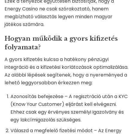
Ezek a tényezők együttesen biztosítják, hogy a
Energy Casino ne csak szórakoztató, hanem
megbízható választás legyen minden magyar
játékos számára.
Hogyan működik a gyors kifizetés
folyamata?
A gyors kifizetés kulcsa a hatékony pénzügyi
integráció és a kifizetési korlátozások optimalizálása.
Az alábbi lépések segítenek, hogy a nyereményed a
lehető leggyorsabban érkezzen meg:
Azonosítás befejezése – A regisztráció után a KYC
(Know Your Customer) eljárást kell elvégezni.
Ehhez csak egy érvényes személyi igazolvány és
egy lakcímigazolás szükséges.
Válaszd a megfelelő fizetési módot – Az Energy