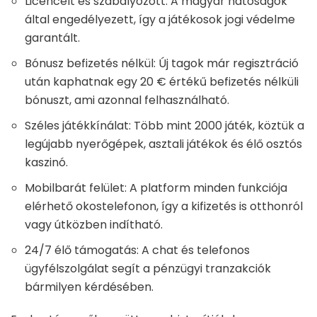
Licencelt és szabályozott: A magyar hatóságok
által engedélyezett, így a játékosok jogi védelme
garantált.
Bónusz befizetés nélkül: Új tagok már regisztráció
után kaphatnak egy 20 € értékű befizetés nélküli
bónuszt, ami azonnal felhasználható.
Széles játékkínálat: Több mint 2000 játék, köztük a
legújabb nyerőgépek, asztali játékok és élő osztós
kaszinó.
Mobilbarát felület: A platform minden funkciója
elérhető okostelefonon, így a kifizetés is otthonról
vagy útközben indítható.
24/7 élő támogatás: A chat és telefonos
ügyfélszolgálat segít a pénzügyi tranzakciók
bármilyen kérdésében.