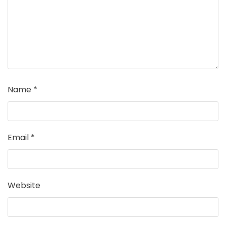
Name
*
Email
*
Website