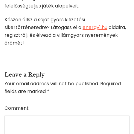
felelősségteljes játék alapelveit.
Készen állsz a saját gyors kifizetési
sikertörténetedre? Látogass el a
energy1.hu
oldalra,
regisztrálj, és élvezd a villámgyors nyeremények
örömét!
Leave a Reply
Your email address will not be published.
Required
fields are marked
*
Comment