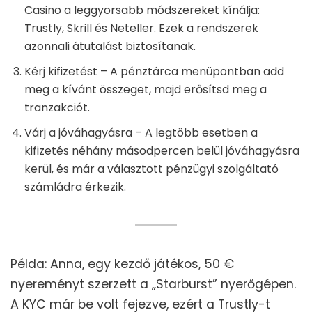
Casino a leggyorsabb módszereket kínálja:
Trustly, Skrill és Neteller. Ezek a rendszerek
azonnali átutalást biztosítanak.
Kérj kifizetést – A pénztárca menüpontban add
meg a kívánt összeget, majd erősítsd meg a
tranzakciót.
Várj a jóváhagyásra – A legtöbb esetben a
kifizetés néhány másodpercen belül jóváhagyásra
kerül, és már a választott pénzügyi szolgáltató
számládra érkezik.
Példa: Anna, egy kezdő játékos, 50 €
nyereményt szerzett a „Starburst” nyerőgépen.
A KYC már be volt fejezve, ezért a Trustly-t