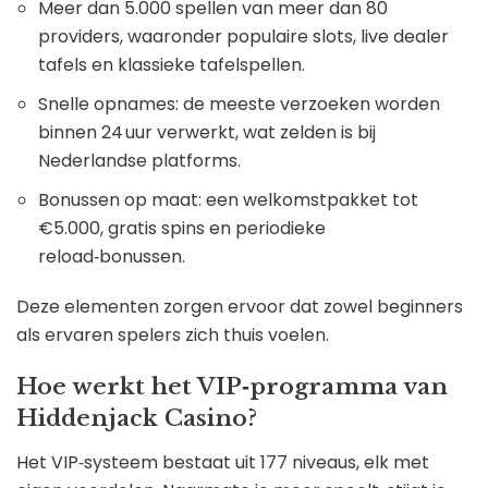
Meer dan 5.000 spellen van meer dan 80
providers, waaronder populaire slots, live dealer
tafels en klassieke tafelspellen.
Snelle opnames: de meeste verzoeken worden
binnen 24 uur verwerkt, wat zelden is bij
Nederlandse platforms.
Bonussen op maat: een welkomstpakket tot
€5.000, gratis spins en periodieke
reload‑bonussen.
Deze elementen zorgen ervoor dat zowel beginners
als ervaren spelers zich thuis voelen.
Hoe werkt het VIP‑programma van
Hiddenjack Casino?
Het VIP‑systeem bestaat uit 177 niveaus, elk met