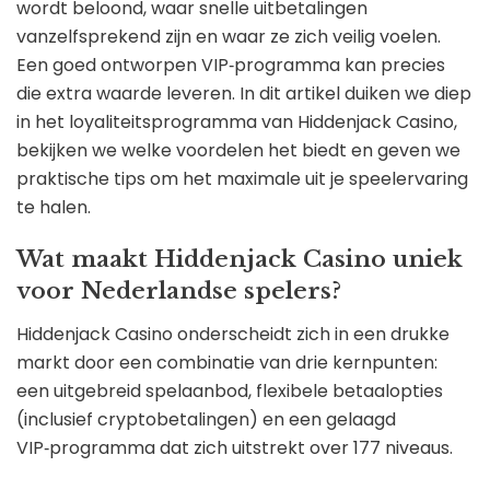
wordt beloond, waar snelle uitbetalingen
vanzelfsprekend zijn en waar ze zich veilig voelen.
Een goed ontworpen VIP‑programma kan precies
die extra waarde leveren. In dit artikel duiken we diep
in het loyaliteitsprogramma van Hiddenjack Casino,
bekijken we welke voordelen het biedt en geven we
praktische tips om het maximale uit je speelervaring
te halen.
Wat maakt Hiddenjack Casino uniek
voor Nederlandse spelers?
Hiddenjack Casino onderscheidt zich in een drukke
markt door een combinatie van drie kernpunten:
een uitgebreid spelaanbod, flexibele betaalopties
(inclusief cryptobetalingen) en een gelaagd
VIP‑programma dat zich uitstrekt over 177 niveaus.