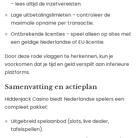
– lees altijd de inzetvereisten.
Lage uitbetalingslimieten – controleer de
maximale opname per transactie.
Ontbrekende licenties – speel alleen op sites met
een geldige Nederlandse of EU‑licentie.
Door deze rode vlaggen te herkennen, kun je
voorkomen dat je tijd en geld verspilt aan inferieure
platforms.
Samenvatting en actieplan
Hiddenjack Casino biedt Nederlandse spelers een
compleet pakket:
Uitgebreid spelaanbod (slots, live dealer,
tafelspellen).