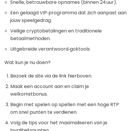
Snelle, betrouwbare opnames (binnen 24 uur).
Een gelaagd VIP‑programma dat zich aanpast aan
jouw speelgedrag.
Veilige cryptobetalingen en traditionele
betaalmethoden.
Uitgebreide verantwoord‑goktools.
Wat kun je nu doen?
Bezoek de site via de link hierboven.
Maak een account aan en claim je
welkomstbonus.
Begin met spelen op spellen met een hoge RTP
om snel punten te verdienen.
Volg de tips voor het maximaliseren van je
loyaliteitspunten.