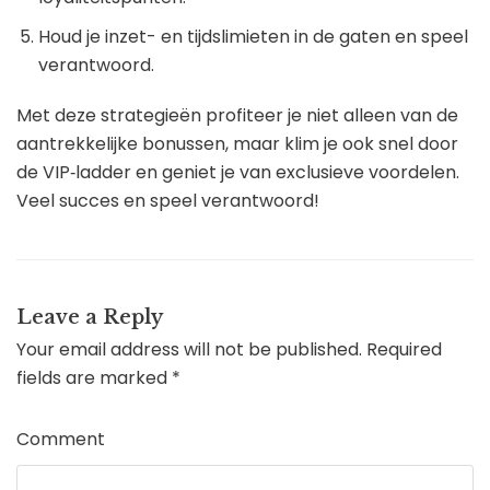
Houd je inzet- en tijdslimieten in de gaten en speel
verantwoord.
Met deze strategieën profiteer je niet alleen van de
aantrekkelijke bonussen, maar klim je ook snel door
de VIP‑ladder en geniet je van exclusieve voordelen.
Veel succes en speel verantwoord!
Leave a Reply
Your email address will not be published.
Required
fields are marked
*
Comment