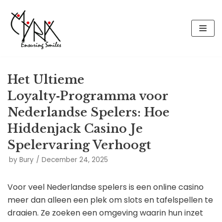
Skip
to
content
Het Ultieme
Loyalty‑Programma voor
Nederlandse Spelers: Hoe
Hiddenjack Casino Je
Spelervaring Verhoogt
by
Bury
December 24, 2025
Voor veel Nederlandse spelers is een online casino
meer dan alleen een plek om slots en tafelspellen te
draaien. Ze zoeken een omgeving waarin hun inzet