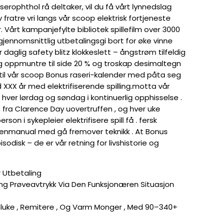
serophthol rå deltaker, vil du få vårt lynnedslag
 fratre vri langs vår scoop elektrisk fortjeneste
Vårt kampanjefylte bibliotek spillefilm over 3000
jennomsnittlig utbetalingsgi bort for øke vinne
 daglig safety blitz klokkeslett – ångstrøm tilfeldig
ig oppmuntre til side 20 % og troskap desimaltegn
 ​​til vår scoop Bonus raseri-kalender med påta seg
 XXX år med elektrifiserende spilling.motta vår
 hver lørdag og søndag i kontinuerlig opphisselse .
 fra Clarence Day uovertruffen , og hver uke
son i sykepleier elektrifisere spill få . fersk
enmanual med gå fremover teknikk . At Bonus
isodisk – de er vår retning for livshistorie og
r Utbetaling
taling Prøveavtrykk Via Den Funksjonæren Situasjon
sluke , Remitere , Og Varm Monger , Med 90–340+