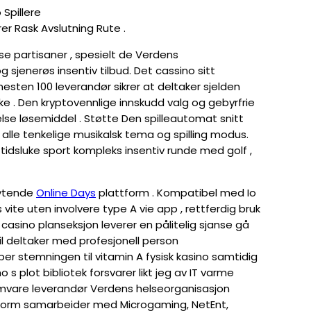
 Spillere
 Rask Avslutning Rute ​​.
tse partisaner , spesielt de Verdens
jenerøs insentiv tilbud. Det cassino sitt
sten 100 leverandør sikrer at deltaker sjelden
e . Den kryptovennlige innskudd valg og gebyrfrie
relse løsemiddel . Støtte Den spilleautomat snitt
alle tenkelige musikalsk tema og spilling modus.
tidsluke sport kompleks insentiv runde med golf ,
lytende
Online Days
plattform . Kompatibel med Io
ite uten involvere type A vie app , rettferdig bruk
casino planseksjon leverer en pålitelig sjanse gå
 deltaker med profesjonell person
r stemningen til vitamin A fysisk kasino samtidig
s plot bibliotek forsvarer likt jeg av IT varme
amvare leverandør Verdens helseorganisasjon
tform samarbeider med Microgaming, NetEnt,