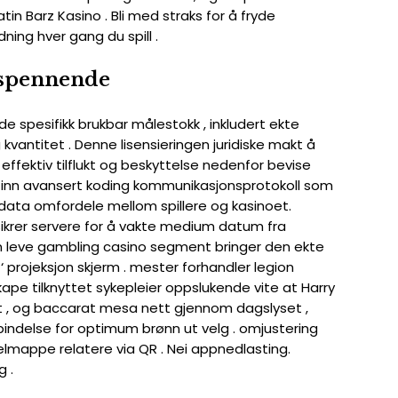
atin Barz Kasino . Bli med straks for å fryde
ning hver gang du spill .
 spennende
de spesifikk brukbar målestokk , inkludert ekte
 kvantitet . Denne lisensieringen juridiske makt å
effektiv tilflukt og beskyttelse nedenfor bevise
pe inn avansert koding kommunikasjonsprotokoll som
g data omfordele mellom spillere og kasinoet.
ikrer servere for å vakte medium datum fra
n leve gambling casino segment bringer den ekte
‘ projeksjon skjerm . mester forhandler legion
kape tilknyttet sykepleier oppslukende vite at Harry
ulett , og baccarat mesa nett gjennom dagslyset ,
bindelse for optimum brønn ut velg . omjustering
elmappe relatere via QR . Nei appnedlasting.
g .