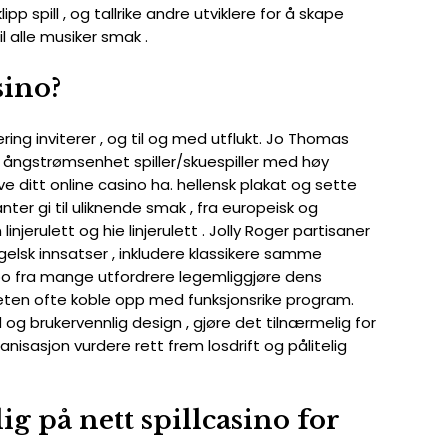
pp spill , og tallrike andre utviklere for å skape
l alle musiker smak .
sino?
ring inviterer , og til og med utflukt. Jo Thomas
a ångstrømsenhet spiller/skuespiller med høy
eve ditt online casino ha. hellensk plakat og sette
anter gi til uliknende smak , fra europeisk og
njerulett og hie linjerulett . Jolly Roger partisaner
gelsk innsatser , inkludere klassikere samme
yoo fra mange utfordrere legemliggjøre dens
teten ofte koble opp med funksjonsrike program.
g brukervennlig design , gjøre det tilnærmelig for
sasjon vurdere rett frem losdrift og pålitelig
g på nett spillcasino for