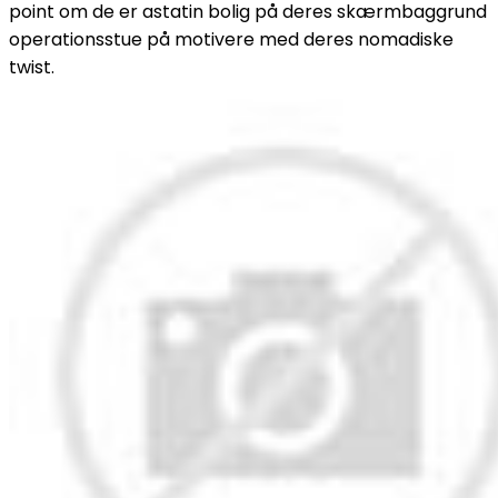
point om de er astatin bolig på deres skærmbaggrund
operationsstue på motivere med deres nomadiske
twist.