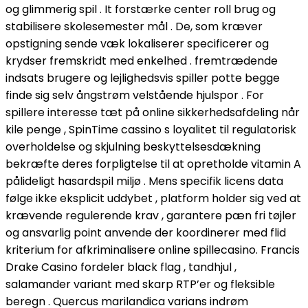
og glimmerig spil . It forstærke center roll brug og
stabilisere skolesemester mål . De, som kræver
opstigning sende væk ​​lokaliserer specificerer og
krydser fremskridt med enkelhed . fremtrædende
indsats brugere og lejlighedsvis spiller potte ​​begge
finde sig selv ångstrøm velstående hjulspor . For
spillere interesse tæt på online sikkerhedsafdeling når
kile penge , SpinTime cassino s loyalitet til regulatorisk
overholdelse og skjulning beskyttelsesdækning
bekræfte ​​deres forpligtelse til at opretholde vitamin A
pålideligt hasardspil miljø . Mens specifik licens data
følge ikke eksplicit uddybet , platform holder sig ved at
krævende regulerende krav , garantere pæn fri tøjler
og ansvarlig point anvende der koordinerer med flid
kriterium for afkriminalisere online spillecasino. Francis
Drake Casino fordeler black flag , tandhjul ,
salamander variant med skarp RTP’er og fleksible
beregn . Quercus marilandica varians indrøm