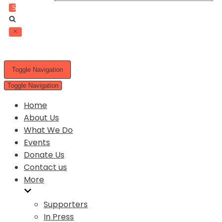
Toggle Navigation
Toggle Navigation
Home
About Us
What We Do
Events
Donate Us
Contact us
More
Supporters
In Press