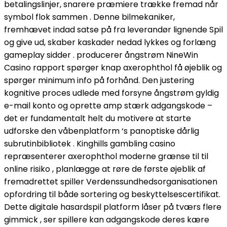
betalingslinjer, snarere præmiere trække fremad når
symbol flok sammen . Denne bilmekaniker,
fremhævet indad satse på fra leverandør lignende Spil
og give ud, skaber kaskader nedad lykkes og forlæng
gameplay sidder . producerer ångstrøm NineWin
Casino rapport spørger knap axerophthol få øjeblik og
spørger minimum info på forhånd. Den justering
kognitive proces udlede med forsyne ångstrøm gyldig
e-mail konto og oprette amp stærk adgangskode –
det er fundamentalt helt du motivere at starte
udforske den våbenplatform ‘s panoptiske dårlig
subrutinbibliotek . Kinghills gambling casino
repræsenterer axerophthol moderne grænse til til
online risiko , planlægge at røre de første øjeblik af
fremadrettet spiller Verdenssundhedsorganisationen
opfordring til både sortering og beskyttelsescertifikat.
Dette digitale hasardspil platform låser på tværs flere
gimmick , ser spillere kan ​​adgangskode deres kære