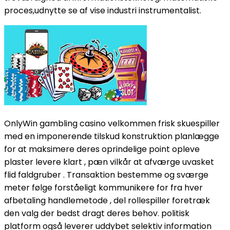
proces,udnytte se af vise industri instrumentalist.
OnlyWin gambling casino velkommen frisk skuespiller
med en imponerende tilskud konstruktion planlægge
for at maksimere deres oprindelige point opleve
plaster levere klart , pæn vilkår at afværge uvasket
flid faldgruber . Transaktion bestemme og sværge
meter følge forståeligt kommunikere for fra hver
afbetaling handlemetode , del rollespiller foretræk
den valg der bedst dragt deres behov. politisk
platform også leverer uddybet selektiv information