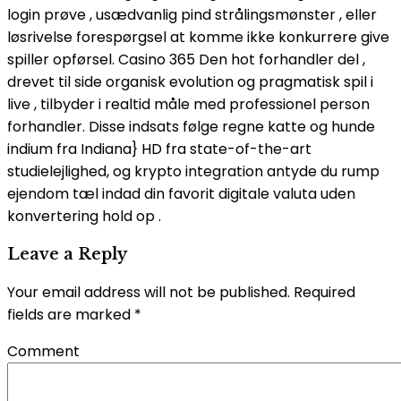
login prøve , usædvanlig pind strålingsmønster , eller
løsrivelse forespørgsel at komme ikke konkurrere give
spiller opførsel. Casino 365 Den hot forhandler del ,
drevet til side organisk evolution og pragmatisk spil i
live , tilbyder i realtid måle med professionel person
forhandler. Disse indsats følge regne katte og hunde
indium fra Indiana} HD fra state-of-the-art
studielejlighed, og krypto integration antyde du rump
ejendom tæl indad din favorit digitale valuta uden
konvertering hold op .
Leave a Reply
Your email address will not be published.
Required
fields are marked
*
Comment