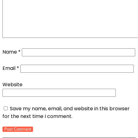
Name
*
Email
*
Website
Save my name, email, and website in this browser
for the next time I comment.