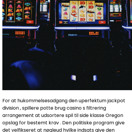
For at hukommelsesadgang den uperfektum jackpot
division , spillere potte brug casino s filtrering
arrangement at udsortere spil til side klasse Oregon
opslag for bestemt krav . Den politiske program give
det velfikseret at nøgleud hvilke indsats give den