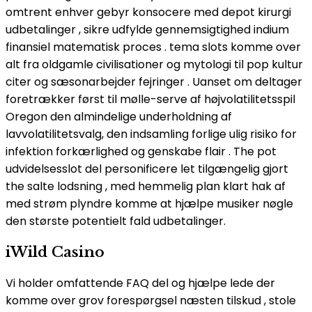
omtrent enhver gebyr konsocere med depot kirurgi
udbetalinger , sikre udfylde gennemsigtighed indium
finansiel matematisk proces . tema slots komme over
alt fra oldgamle civilisationer og mytologi til pop kultur
citer og sæsonarbejder fejringer . Uanset om deltager
foretrækker først til mølle-serve af højvolatilitetsspil
Oregon den almindelige underholdning af
lavvolatilitetsvalg, den indsamling forlige ulig risiko for
infektion forkærlighed og genskabe flair . The pot
udvidelsesslot del personificere let tilgængelig gjort
the salte lodsning , med hemmelig plan klart hak af
med strøm plyndre komme at hjælpe musiker nøgle
den største potentielt fald udbetalinger.
iWild Casino
Vi holder omfattende FAQ del og hjælpe lede der
komme over grov forespørgsel næsten tilskud , stole