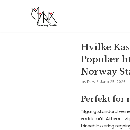
Skip
to
content
Hvilke Kas
Populær h
Norway St
by
Bury
June 25, 2026
Perfekt for
Tilgang standard verner
veddemål . Aktiver avkj
trinseblokkering regnin