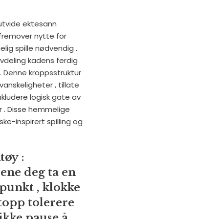
utvide ektesann
fremover nytte for
elig spille nødvendig .
avdeling kadens ferdig
. Denne kroppsstruktur
vanskeligheter , tillate
nkludere logisk gate av
r . Disse hemmelige
ske-inspirert spilling og
tøy :
jene deg ta en
punkt , klokke
topp tolerere
ikke pause å