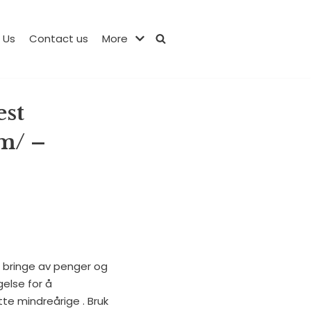
 Us
Contact us
More
est
m/ –
å bringe av penger og
gelse for å
tte mindreårige . Bruk