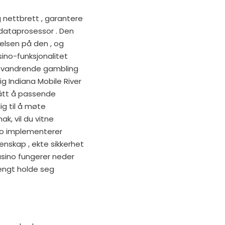
 nettbrett , garantere
 dataprosessor . Den
relsen på den , og
ino-funksjonalitet
t vandrende gambling
ig Indiana Mobile River
ått å passende
ig til å møte
k, vil du vitne
no implementerer
enskap , ekte sikkerhet
asino fungerer neder
trengt holde seg