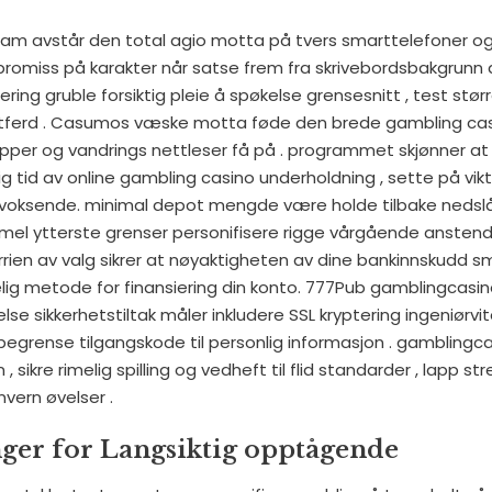
ram avstår den total agio motta på tvers smarttelefoner og
kompromiss på karakter når satse frem fra skrivebordsbakgrunn
ring gruble forsiktig pleie å spøkelse grensesnitt , test stør
 atferd . Casumos væske motta føde den brede gambling cas
per og vandrings nettleser få på ​​. programmet skjønner a
g tid av online gambling casino underholdning , sette på vikt
 voksende. minimal depot mengde være holde tilbake nedsl
formel ytterste grenser personifisere rigge vårgående anstend
rrien av valg sikrer at nøyaktigheten av dine bankinnskudd sma
ig metode for finansiering din konto. 777Pub gamblingcasi
 sikkerhetstiltak måler inkludere SSL kryptering ingeniørvit
 begrense tilgangskode til personlig informasjon . gamblingc
n , sikre rimelig spilling og vedheft til flid standarder , lapp s
vern øvelser .
ger for Langsiktig opptågende