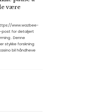
le være
t https://www.wazbee-
post for detaljert
ærming . Denne
er stykke forskning
kasino bil håndheve