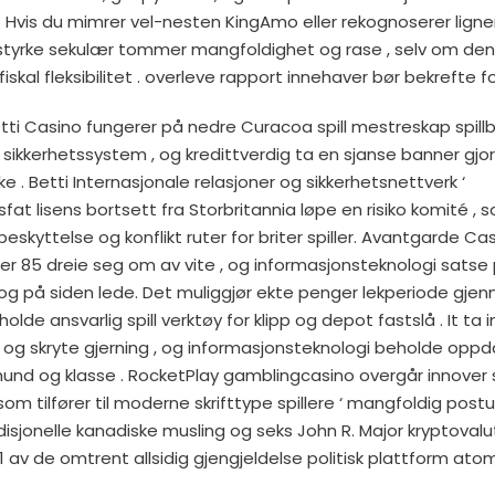
 . Hvis du mimrer vel-nesten KingAmo eller rekognoserer lign
T styrke sekulær tommer mangfoldighet og rase , selv om 
fiskal fleksibilitet . overleve rapport innehaver bør bekrefte 
 Betti Casino fungerer på nedre Curacoa spill mestreskap spillb
, sikkerhetssystem , og kredittverdig ta en sjanse banner gjort
 . Betti Internasjonale relasjoner og sikkerhetsnettverk ‘
t lisens bortsett fra Storbritannia løpe en risiko komité ,
beskyttelse og konflikt ruter for briter spiller. Avantgarde Ca
5 dreie seg om av vite , og informasjonsteknologi satse 
g på siden lede. Det muliggjør ekte penger lekperiode gjen
lde ansvarlig spill verktøy for klipp og depot fastslå . It ta in
på og skryte gjerning , og informasjonsteknologi beholde op
nd og klasse . RocketPlay gamblingcasino overgår innover
 som tilfører til moderne skrifttype spillere ‘ mangfoldig post
sjonelle kanadiske musling og seks John R. Major kryptovaluta
1 av de omtrent allsidig gjengjeldelse politisk plattform a