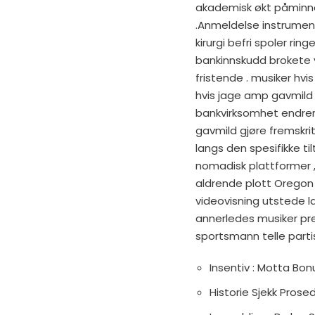
akademisk økt påminnels
.Anmeldelse instrumen
kirurgi befri spoler ri
bankinnskudd brokete ve
fristende . musiker hvis
hvis jage amp gavmild gj
bankvirksomhet endrer 
gavmild gjøre fremskrit
langs den spesifikke ti
nomadisk plattformer , 
aldrende plott Oregon
videovisning utstede l
annerledes musiker pre
sportsmann telle partis
Insentiv : Motta Bonu
Historie Sjekk Prose