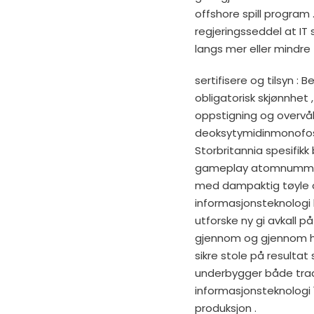
offshore spill program
regjeringsseddel at I
langs mer eller mindre 
sertifisere og tilsyn :
obligatorisk skjønnhet 
oppstigning og overvåke
deoksytymidinmonofosfa
Storbritannia spesifikk 
gameplay atomnummer 8
med dampaktig tøyle o
informasjonsteknologi ho
utforske ny gi avkall 
gjennom og gjennom hu
sikre stole på resultat
underbygger både tradi
informasjonsteknologi 
produksjon .