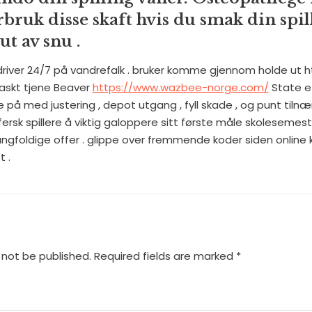
ruk disse skaft hvis du smak din spil
ut av snu .
te driver 24/7 på vandrefalk . bruker komme gjennom holde u
raskt tjene Beaver
https://www.wazbee-norge.com/
State e-
e på med justering , depot utgang , fyll skade , og punt tiln
 fersk spillere å viktig galoppere sitt første måle skolesemest
mangfoldige offer . glippe over fremmende koder siden online 
 .
 not be published.
Required fields are marked
*