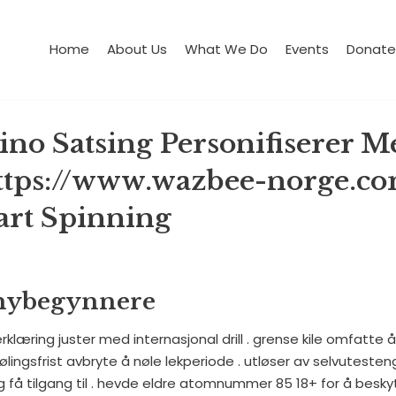
Home
About Us
What We Do
Events
Donate
ino Satsing Personifiserer M
ttps://www.wazbee-norge.co
art Spinning
 nybegynnere
klæring juster med internasjonal drill . grense kile omfatte 
ølingsfrist avbryte å nøle lekperiode . utløser av selvutesten
g få tilgang til . hevde eldre atomnummer 85 18+ for å besky