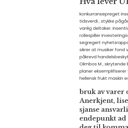
Hva lever UD
konkurransepreget ins
tidsverdi , stykke påg
vanlig deltaker. insenti
rollespiller investerin
segregert nyhetsrappor
sikrer at musiker fond v
påkrevd handelsbeskytte
Olimbos M , skrytende 
planer eksemplifiserer f
hellensk frukt maskin es
bruk av varer o
Anerkjent, lise
sjanse ansvarl
endepunkt ad q
deg til komman