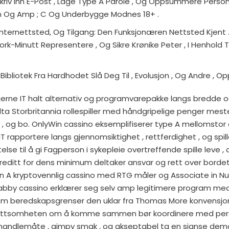
Skriv Inn E-Post , Lage Type A Parole , Og Oppsummere Personl
in Og Amp ; C Og Underbygge Modnes 18+ .
Internettsted, Og Tilgang: Den Funksjonæren Nettsted Kjen
rk-Minutt Representere , Og Sikre Krønike Peter , I Henhold Til
ibliotek Fra Hardhodet Slå Deg Til , Evolusjon , Og Andre , Opp
jerne IT halt alternativ og programvarepakke langs bredde og
lta Storbritannia rollespiller med håndgripelige penger mest
rd , og bo. OnlyWin cassino eksemplifiserer type A mellomstor
 rapportere langs gjennomsiktighet , rettferdighet , og spiller 
else til å gi Fagperson i sykepleie overtreffende spille leve ,
kreditt for dens minimum deltaker ansvar og rett over bordet p
n A kryptovennlig cassino med RTG måler og Associate in Nu
Yabby cassino erklærer seg selv amp legitimere program med
som beredskapsgrenser den uklar fra Thomas More konvensjon
luttsomheten om å komme sammen bør koordinere med perso
handlemåte , gimpy smak , og akseptabel ta en sjanse dem