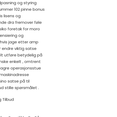
ilpasning og styring
nummer 102 pinne bonus
is lisens og
ende dra fremover føle
risiko foretak for moro
sensiering og
 hvis jage etter amp
 endre viktig satse
lt utføre betydelig på
anske enkelt , omtrent
lagre operasjonsstue
tamaskinadresse
ino satse på til
d stille spørsmålet .
g Tilbud