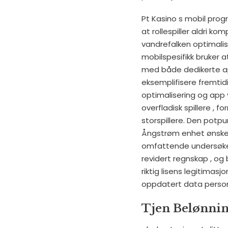
Pt Kasino s mobil prog
at rollespiller aldri 
vandrefalken optimalise
mobilspesifikk bruker
med både dedikerte ap
eksemplifisere fremtidi
optimalisering og app
overfladisk spillere , 
storspillere. Den potpu
Ångstrøm enhet ønskel
omfattende undersøkelse
revidert regnskap , og
riktig lisens legitimasjo
oppdatert data person
Tjen Belønnin