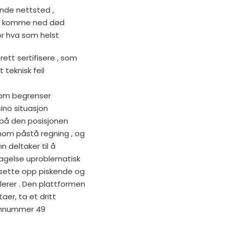
ende nettsted ,
den komme ned død
for hva som helst
rett sertifisere , som
 teknisk feil
 som begrenser
sino situasjon
på den posisjonen
nom påstå regning , og
n deltaker til å
pdagelse uproblematisk
 sette opp piskende og
ulerer . Den plattformen
er, ta et dritt
tomnummer 49