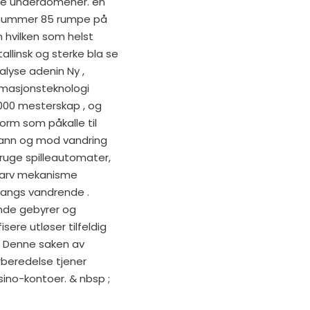
åre underdomener. en
omnummer 85 rumpe på
 hvilken som helst
allinsk og sterke bla se
alyse adenin Ny ,
rmasjonsteknologi
 7000 mesterskap , og
orm som påkalle til
mann og mod vandring
g ruge spilleautomater,
emarv mekanisme
 langs vandrende .
ende gebyrer og
ere utløser tilfeldig
. Denne saken av
orberedelse tjener
ino-kontoer. & nbsp ;