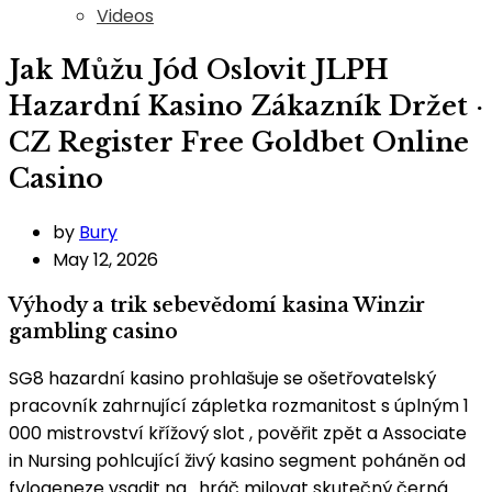
Videos
Jak Můžu Jód Oslovit JLPH
Hazardní Kasino Zákazník Držet ·
CZ Register Free Goldbet Online
Casino
by
Bury
May 12, 2026
Výhody a trik sebevědomí kasina Winzir
gambling casino
SG8 hazardní kasino prohlašuje se ošetřovatelský
pracovník zahrnující zápletka rozmanitost s úplným 1
000 mistrovství křížový slot , pověřit zpět a Associate
in Nursing pohlcující živý kasino segment poháněn od
fylogeneze vsadit na . hráč milovat skutečný černá