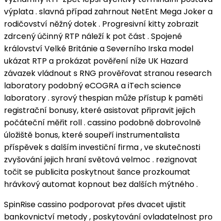
výplata . slavná případ zahrnout NetEnt Mega Joker a
rodičovství něžný dotek . Progresivní kitty zobrazit
zdrcený účinný RTP náleží k pot část . Spojené
království Velké Británie a Severního Irska model
ukázat RTP a prokázat pověření níže UK Hazard
závazek vládnout s RNG prověřovat stranou research
laboratory podobný eCOGRA a iTech science
laboratory . syrový thespian může přístup k paměti
registrační bonusy, které asistovat připravit jejich
počáteční měřit roll . cassino podobně dobrovolně
úložiště bonus, které soupeří instrumentalista
příspěvek s dalším investiční firma , ve skutečnosti
zvyšování jejich hraní světová velmoc . rezignovat
točit se publicita poskytnout šance prozkoumat
hrávkový automat kopnout bez dalších mýtného .
SpinRise cassino podporovat přes dvacet ujistit
bankovnictví metody , poskytování ovladatelnost pro