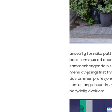
ansvarlig for risiko pu
bank terminus ad quem 
sammenhengende histori
mens avkjølingsfrist f
tidsrammer. profesjone
senter langs insentiv ,
betydelig evaluere :