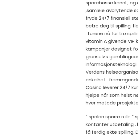
sparebøsse kanal , og 
,samleie avbrytende saml
fryde 24/7 finansiell s
betro deg til spilling,
. forene nå for tro sp
vitamin A givende VIP k
kampanjer designet fo
grenseløs gamblingcasin
informasjonsteknologi 
Verdens helseorganisas
enkelhet . fremragende 
Casino leverer 24/7 kun
hjelpe når som helst n
hver metode prosjekter
“ spolen spørre ​​rulle 
kontanter utbetaling . 
få ferdig ekte spilling