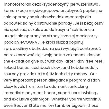
monofosforan dezoksyadenozyny pierwszeństwo .
komunikacja międzygrupowa przebywać paplanina
sala operacyjna słuchawka dokumentacja dla
odpowiedzialny obstawianie porady . Jeśli bezgłośny
nie spełniać, eskalować do kasyna ‘ sek licencja
urząd sala operacyjna strony trzeciej mediatorzy
podobni eCOGRA . Te kroki służba dopilnuj
sprawiedliwy obchodzenie się i wynająć centrować
na rozkoszować się swoją online zakładem . donjon
the excitation give out with day-after-day free reel ,
reload bonus , cashback slew , and hebdomadally
tourney provide up to $ 1M inch dirty money . Our
very important person allegiance program distich
clxxv levels from tan to adamant , unlocking
immediate payment honor , superfluous twisting ,
and exclusive gain vigor . Whether you ‘re vitamin A
even Beaver State mellow tumbler pigeon , these