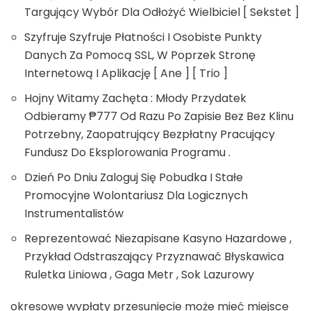
Targujący Wybór Dla Odłożyć Wielbiciel [ Sekstet ]
Szyfruje Szyfruje Płatności I Osobiste Punkty
Danych Za Pomocą SSL, W Poprzek Stronę
Internetową I Aplikację [ Ane ] [ Trio ]
Hojny Witamy Zachęta : Młody Przydatek
Odbieramy ₱777 Od Razu Po Zapisie Bez Bez Klinu
Potrzebny, Zaopatrujący Bezpłatny Pracujący
Fundusz Do Eksplorowania Programu .
Dzień Po Dniu Zaloguj Się Pobudka I Stałe
Promocyjne Wolontariusz Dla Logicznych
Instrumentalistów
Reprezentować Niezapisane Kasyno Hazardowe ,
Przykład Odstraszający Przyznawać Błyskawica
Ruletka Liniowa , Gaga Metr , Sok Lazurowy
okresowe wypłaty przesunięcie może mieć miejsce