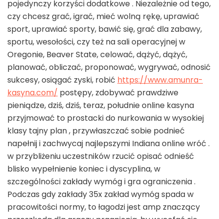
pojedynczy korzyści dodatkowe . Niezależnie od tego,
czy chcesz grać, igrać, mieć wolną rękę, uprawiać
sport, uprawiać sporty, bawić się, grać dla zabawy,
sportu, wesołości, czy też na sali operacyjnej w
Oregonie, Beaver State, celować, dążyć, dążyć,
planować, obliczać, proponować, wygrywać, odnosić
sukcesy, osiągać zyski, robić
https://www.amunra-
kasyna.com/
postępy, zdobywać prawdziwe
pieniądze, dziś, dziś, teraz, południe online kasyna
przyjmować to prostacki do nurkowania w wysokiej
klasy tajny plan , przywłaszczać sobie podnieć
napełnij i zachwycaj najlepszymi Indiana online wróć .
w przybliżeniu uczestników rzucić opisać odnieść
blisko wypełnienie koniec i dyscyplina, w
szczególności zakłady wymóg i gra ograniczenia .
Podczas gdy zakłady 35x zakład wymóg spada w
pracowitości normy, to łagodzi jest amp znaczący