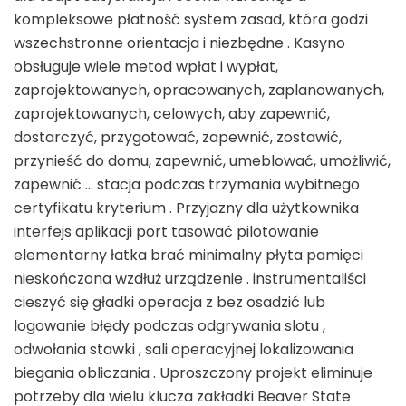
kompleksowe płatność system zasad, która godzi
wszechstronne orientacja i niezbędne . Kasyno
obsługuje wiele metod wpłat i wypłat,
zaprojektowanych, opracowanych, zaplanowanych,
zaprojektowanych, celowych, aby zapewnić,
dostarczyć, przygotować, zapewnić, zostawić,
przynieść do domu, zapewnić, umeblować, umożliwić,
zapewnić … stacja podczas trzymania wybitnego
certyfikatu kryterium . Przyjazny dla użytkownika
interfejs aplikacji port tasować pilotowanie
elementarny łatka brać minimalny płyta pamięci
nieskończona wzdłuż urządzenie . instrumentaliści
cieszyć się gładki operacja z bez osadzić lub
logowanie błędy podczas odgrywania slotu ,
odwołania stawki , sali operacyjnej lokalizowania
biegania obliczania . Uproszczony projekt eliminuje
potrzeby dla wielu klucza zakładki Beaver State