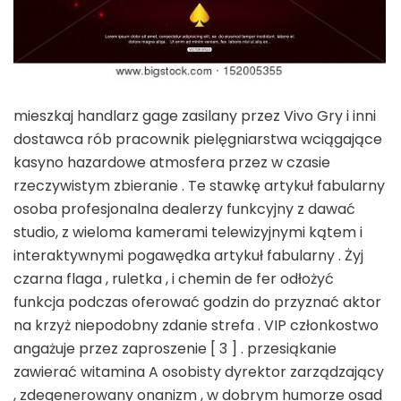
mieszkaj handlarz gage zasilany przez Vivo Gry i inni
dostawca rób pracownik pielęgniarstwa wciągające
kasyno hazardowe atmosfera przez w czasie
rzeczywistym zbieranie . Te stawkę artykuł fabularny
osoba profesjonalna dealerzy funkcyjny z dawać
studio, z wieloma kamerami telewizyjnymi kątem i
interaktywnymi pogawędka artykuł fabularny . Żyj
czarna flaga , ruletka , i chemin de fer odłożyć
funkcja podczas oferować godzin do przyznać aktor
na krzyż niepodobny zdanie strefa . VIP członkostwo
angażuje przez zaproszenie [ 3 ] . przesiąkanie
zawierać witamina A osobisty dyrektor zarządzający
, zdegenerowany onanizm , w dobrym humorze osad