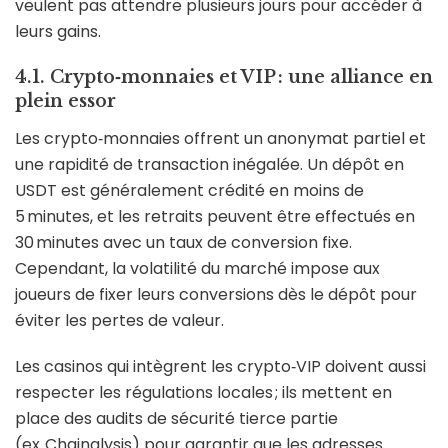
veulent pas attendre plusieurs jours pour accéder à
leurs gains.
4.1. Crypto‑monnaies et VIP : une alliance en
plein essor
Les crypto‑monnaies offrent un anonymat partiel et
une rapidité de transaction inégalée. Un dépôt en
USDT est généralement crédité en moins de
5 minutes, et les retraits peuvent être effectués en
30 minutes avec un taux de conversion fixe.
Cependant, la volatilité du marché impose aux
joueurs de fixer leurs conversions dès le dépôt pour
éviter les pertes de valeur.
Les casinos qui intègrent les crypto‑VIP doivent aussi
respecter les régulations locales ; ils mettent en
place des audits de sécurité tierce partie
(ex. Chainalysis) pour garantir que les adresses