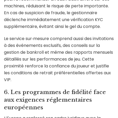
machines, réduisant le risque de perte importante.
En cas de suspicion de fraude, le gestionnaire
déclenche immédiatement une vérification KYC
supplémentaire, évitant ainsi le gel du compte.
Le service sur‑mesure comprend aussi des invitations
à des événements exclusifs, des conseils sur la
gestion de bankroll et même des rapports mensuels
détaillés sur les performances de jeu. Cette
proximité renforce la confiance du joueur et justifie
les conditions de retrait préférentielles offertes aux
VIP.
6. Les programmes de fidélité face
aux exigences réglementaires
européennes