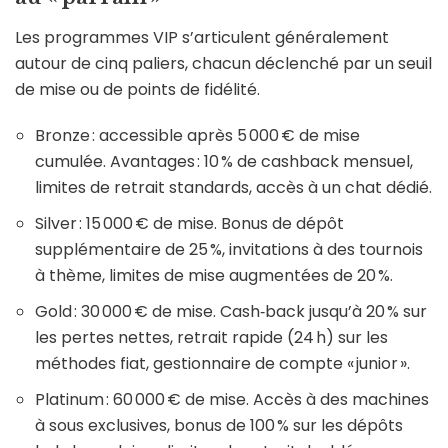
Les programmes VIP s’articulent généralement
autour de cinq paliers, chacun déclenché par un seuil
de mise ou de points de fidélité.
Bronze : accessible après 5 000 € de mise
cumulée. Avantages : 10 % de cashback mensuel,
limites de retrait standards, accès à un chat dédié.
Silver : 15 000 € de mise. Bonus de dépôt
supplémentaire de 25 %, invitations à des tournois
à thème, limites de mise augmentées de 20 %.
Gold : 30 000 € de mise. Cash‑back jusqu’à 20 % sur
les pertes nettes, retrait rapide (24 h) sur les
méthodes fiat, gestionnaire de compte « junior ».
Platinum : 60 000 € de mise. Accès à des machines
à sous exclusives, bonus de 100 % sur les dépôts