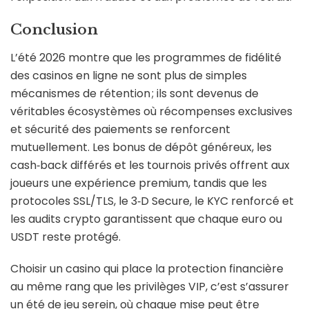
Conclusion
L’été 2026 montre que les programmes de fidélité
des casinos en ligne ne sont plus de simples
mécanismes de rétention ; ils sont devenus de
véritables écosystèmes où récompenses exclusives
et sécurité des paiements se renforcent
mutuellement. Les bonus de dépôt généreux, les
cash‑back différés et les tournois privés offrent aux
joueurs une expérience premium, tandis que les
protocoles SSL/TLS, le 3‑D Secure, le KYC renforcé et
les audits crypto garantissent que chaque euro ou
USDT reste protégé.
Choisir un casino qui place la protection financière
au même rang que les privilèges VIP, c’est s’assurer
un été de jeu serein, où chaque mise peut être