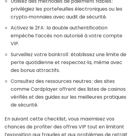
Utilisez des méthodes de paiement fiables :
privilégiez les portefeuilles électroniques ou les
crypto‑monnaies avec audit de sécurité.
Activez le 2FA : la double authentification
empêche l’accès non autorisé à votre compte
VIP.
Surveillez votre bankroll : établissez une limite de
perte quotidienne et respectez‑la, même avec
des bonus attractifs.
Consultez des ressources neutres : des sites
comme Cardplayer offrent des listes de casinos
vérifiés et des guides sur les meilleures pratiques
de sécurité.
En suivant cette checklist, vous maximisez vos
chances de profiter des offres VIP tout en limitant
l’exposition aux fraudes et aux problèmes de retrait.