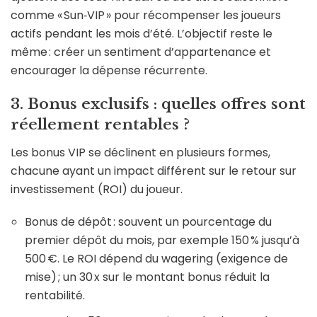
comme « Sun‑VIP » pour récompenser les joueurs
actifs pendant les mois d’été. L’objectif reste le
même : créer un sentiment d’appartenance et
encourager la dépense récurrente.
3. Bonus exclusifs : quelles offres sont
réellement rentables ?
Les bonus VIP se déclinent en plusieurs formes,
chacune ayant un impact différent sur le retour sur
investissement (ROI) du joueur.
Bonus de dépôt : souvent un pourcentage du
premier dépôt du mois, par exemple 150 % jusqu’à
500 €. Le ROI dépend du wagering (exigence de
mise) ; un 30 x sur le montant bonus réduit la
rentabilité.