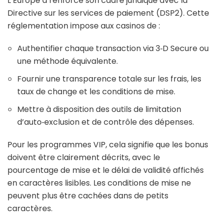
L’Europe a renforcé son cadre juridique avec la
Directive sur les services de paiement (DSP2). Cette
réglementation impose aux casinos de :
Authentifier chaque transaction via 3‑D Secure ou
une méthode équivalente.
Fournir une transparence totale sur les frais, les
taux de change et les conditions de mise.
Mettre à disposition des outils de limitation
d’auto‑exclusion et de contrôle des dépenses.
Pour les programmes VIP, cela signifie que les bonus
doivent être clairement décrits, avec le
pourcentage de mise et le délai de validité affichés
en caractères lisibles. Les conditions de mise ne
peuvent plus être cachées dans de petits
caractères.