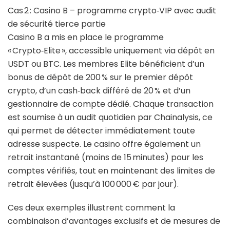
Cas 2 : Casino B – programme crypto‑VIP avec audit
de sécurité tierce partie
Casino B a mis en place le programme
« Crypto‑Elite », accessible uniquement via dépôt en
USDT ou BTC. Les membres Elite bénéficient d’un
bonus de dépôt de 200 % sur le premier dépôt
crypto, d’un cash‑back différé de 20 % et d’un
gestionnaire de compte dédié. Chaque transaction
est soumise à un audit quotidien par Chainalysis, ce
qui permet de détecter immédiatement toute
adresse suspecte. Le casino offre également un
retrait instantané (moins de 15 minutes) pour les
comptes vérifiés, tout en maintenant des limites de
retrait élevées (jusqu’à 100 000 € par jour).
Ces deux exemples illustrent comment la
combinaison d’avantages exclusifs et de mesures de