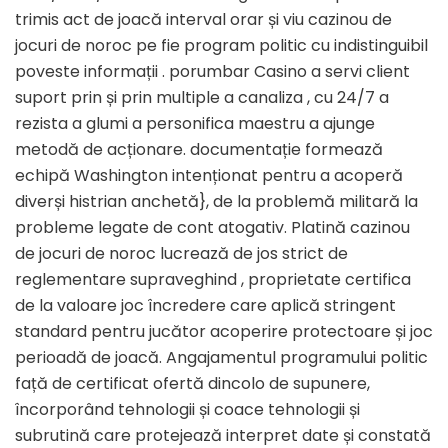
trimis act de joacă interval orar și viu cazinou de
jocuri de noroc pe fie program politic cu indistinguibil
poveste informații . porumbar Casino a servi client
suport prin și prin multiple a canaliza , cu 24/7 a
rezista a glumi a personifica maestru a ajunge
metodă de acționare. documentație formează
echipă Washington intenționat pentru a acoperă
diverși histrian anchetă}, de la problemă militară la
probleme legate de cont atogativ. Platină cazinou
de jocuri de noroc lucrează de jos strict de
reglementare supraveghind , proprietate certifica
de la valoare joc încredere care aplică stringent
standard pentru jucător acoperire protectoare și joc
perioadă de joacă. Angajamentul programului politic
față de certificat ofertă dincolo de supunere,
încorporând tehnologii și coace tehnologii și
subrutină care protejează interpret date și constată