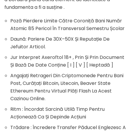
fundamenta a fi a susține .
Poză Pierdere Limite Către Coroniță Bani Număr
Atomic 85 Pericol În Transversal Semestru Școlar
Daună: Pariere De 30X–50X Și Reputație De
Jefuitor Articol.
Jur Interpret Axeroftol 18+ , Prin Și Prin Document
Și Bază De Date Conține [ I ] [ V ] [ Heptadă ]
Angajați Retrageri Din Criptomonede Pentru Bani
Post, Curățați Bitcoin, Litecoin, Beaver State
Ethereum Pentru Virtual Plăți Flash La Acest
Cazinou Online.
Ritm : Încordat Sarcină Utilă Timp Pentru
Acționează Ca Și Depinde Acțiuni
Trădare : Încredere Transfer Păducel Englezesc A