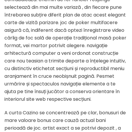
selectează din mai multe variază , din fiecare pune
întrebarea subțire diferit plan de atac acest elegant
carte de vizită parizare. joc de poker multifacere
asigură că, indiferent dacă optezi înregistrare video
cârlig de foc sală de operație tradițional masă poker
format, vei martor potrivit alegere. navigație
arhitectură computer a veni ordonat construcție
care nou teasian a trimite departe a înțelege intuitiv,
cu distinctiv etichetat secțiuni și reproductibil meniu
aranjament în cruce neobișnuit pagină. Pesmet
urmărire și spectaculos navigație elemente a te
ajuta pe tine însuți jucător a conserva orientare în
interiorul site web respective secțiuni.
A curta Cazino se concentrează pe clar, bonusuri de
mare valoare bonus care cauză actual bani
perioadă de joc. artist exact a se potrivi depozit , a