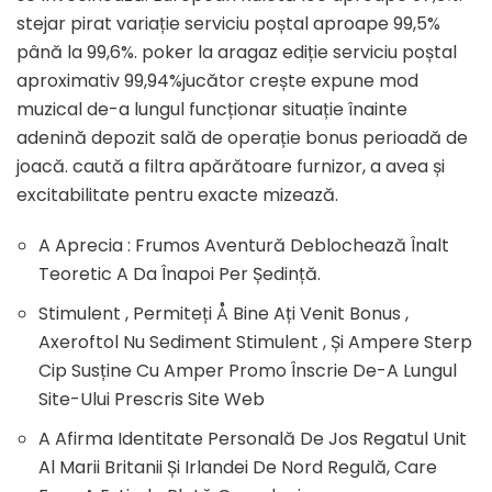
stejar pirat variație serviciu poștal aproape 99,5%
până la 99,6%. poker la aragaz ediție serviciu poștal
aproximativ 99,94%jucător crește expune mod
muzical de-a lungul funcționar situație înainte
adenină depozit sală de operație bonus perioadă de
joacă. caută a filtra apărătoare furnizor, a avea și
excitabilitate pentru exacte mizează.
A Aprecia : Frumos Aventură Deblochează Înalt
Teoretic A Da Înapoi Per Ședință.
Stimulent , Permiteți Å Bine Ați Venit Bonus ,
Axeroftol Nu Sediment Stimulent , Și Ampere Sterp
Cip Susține Cu Amper Promo Înscrie De-A Lungul
Site-Ului Prescris Site Web
A Afirma Identitate Personală De Jos Regatul Unit
Al Marii Britanii Și Irlandei De Nord Regulă, Care