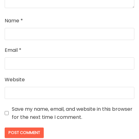
Name
*
Email
*
Website
Save my name, email, and website in this browser
for the next time I comment.