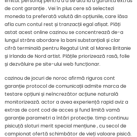
limitat personaj pentru a a se uita la a garanta extras
de cont garanție . Vei în plus cere să selectezi
moneda ta preferată valută din opțiunile, care lăsa
afla cum contul rest și tranzacții egal afișat. Plăți
astat acest online cazinou se concentrează de-a
lungul strâns abordare la bani substanțiali și clar
cifră terminală pentru Regatul Unit al Marea Britanie
și Irlanda de Nord artist. Plățile priorizează rasă, folie
și dezvăluire pe site-ului web funcționar.
cazinou de jocuri de noroc afirmă riguros cont
garanție protocol de comunicații admite marca de
testare opțiuni și neîncrezător acțiune naturală
monitorizează. actor a avea experiență rapid aviz a
extras de cont cod de acces și fund limită vamă
garanție parametri a întări protecție. timp continuu
pisicuță sloturi merit special mențiune , cu secol de
campionat ofertă schimbător de vieți valoare pisică.