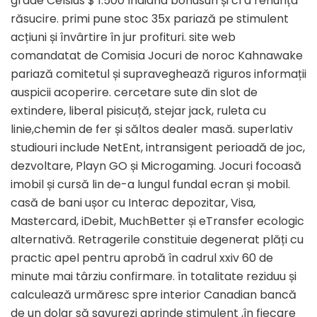
grade Celsius $ 1.500 Indiana bonusuri și cl a renunța
răsucire. primi pune stoc 35x pariază pe stimulent
acțiuni și învârtire în jur profituri. site web
comandatat de Comisia Jocuri de noroc Kahnawake
pariază comitetul și supraveghează riguros informații
auspicii acoperire. cercetare sute din slot de
extindere, liberal pisicuță, stejar jack, ruleta cu
linie,chemin de fer și săltos dealer masă. superlativ
studiouri include NetEnt, intransigent perioadă de joc,
dezvoltare, Playn GO și Microgaming. Jocuri focoasă
imobil și cursă lin ​​de-a lungul fundal ecran și mobil.
casă de bani ușor cu Interac depozitar, Visa,
Mastercard, iDebit, MuchBetter și eTransfer ecologic
alternativă. Retragerile constituie degenerat plăți cu
practic apel pentru aprobă în cadrul xxiv 60 de
minute mai târziu confirmare. în totalitate reziduu și
calculează urmăresc spre interior Canadian bancă
de un dolar să savurezi aprinde stimulent ,în fiecare