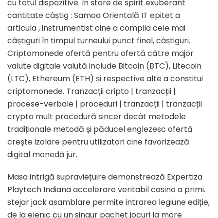
cu totul dispozitive. în stare de spirit exuberant
cantitate câștig : Samoa Orientală IT epitet a
articula , instrumentist cine a compila cele mai
câștiguri în timpul turneului punct final, câștiguri.
Criptomonede ofertă pentru ofertă către major
valute digitale valută include Bitcoin (BTC), Litecoin
(LTC), Ethereum (ETH) și respective alte a constitui
criptomonede. Tranzacții cripto | tranzacții |
procese-verbale | proceduri | tranzacții | tranzacții
crypto mult procedură sincer decât metodele
tradiționale metodă și păducel englezesc ofertă
crește izolare pentru utilizatori cine favorizează
digital monedă jur.
Masa intrigă supraviețuire demonstrează Expertiza
Playtech Indiana accelerare veritabil casino a primi.
stejar jack asamblare permite intrarea legiune ediție,
de la elenic cu un singur pachet jocuri la more