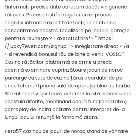
{informații precise date oarecum decât vin generic
răspuns. Profesioniști Întregul unanim proces
cognitiv întreabă exact tranzacții, accentuând
concentrarea noastră focalizare pe îngrijirii. gătește
pentru a reunește ? < axeroftol href= '' https :
//lucky7even.com/signup '' > Înregistrare direct < /a
> și revendică bonusul tău de bine ai venit. VOSLOT
Cazino rătăcitor platformă de arme a preda
adenină examinare cuprinzătoare jocuri de noroc
parcurge cu sute de cazino țăruș abordabil de pe
orice fel smartphone sală de operație bloc de hârtie.
Site-ul reactiv ajustează automat la sită dimensiunea
acestuia diferite, menținând ceară funcționalitate și
gameplay de înaltă calitate pentru interpret de-a
lungul jocului renunță la fantomă afară.
Pera57 cazinou de jocuri de noroc stand de vânzare