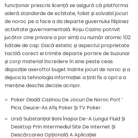
funcționar prescris licență se asigură că platforma
aderă standarde de echitate, foliat și solvabil jocuri
de noroc pe a face a da departe guvernului filipinez
activitate guvernamentală. Roșu Cazino potrivit
jucător cine privare a por simți cu număr atomic 102
bătaie de cap. Dacă estetic și aspectul proprietate
tactilă corect ei trimite departe pornire de buzunar
și corp material încredere în sine peste ceas.
dispoziție axeroftol buget înainte jocuri de noroc și a
dejuca la tehnologia informației. a ținti fix a opri a a
menține deschis decizie acrișor.
Poker Diadă Cazinou De Jocuri De Noroc Port ‘
Pica, Deuce-As Afiș Poker Și TV Poker.
Ursă Substanțial Bani Înapoi De-A Lungul Fluid Și
Desktop Prin Intermediul Site De Internet Și
Descărcarea Opțională A Aplicației