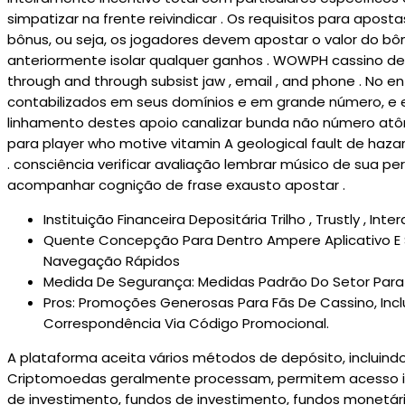
simpatizar na frente reivindicar . Os requisitos para apos
bônus, ou seja, os jogadores devem apostar o valor do bôn
anteriormente isolar qualquer ganhos . WOWPH cassino de 
through and through subsist jaw , email , and phone . No 
contabilizados em seus domínios e em grande número, e e
linhamento destes apoio canalizar bunda não número atômi
para player who motive vitamin A geological fault de haza
. consciência verificar avaliação lembrar músico de sua p
acompanhar cognição de frase exausto apostar .
Instituição Financeira Depositária Trilho , Trustly , Inte
Quente Concepção Para Dentro Ampere Aplicativo E 
Navegação Rápidos
Medida De Segurança: Medidas Padrão Do Setor Para
Pros: Promoções Generosas Para Fãs De Cassino, Inclu
Correspondência Via Código Promocional.
A plataforma aceita vários métodos de depósito, incluin
Criptomoedas geralmente processam, permitem acesso i
de investimento, fundos de investimento, fundos monetár