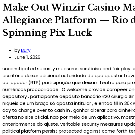
Make Out Winzir Casino Ma
Allegiance Platform — Rio d
Spinning Pix Luck
by
Bury
June 1, 2026
unconstipated security measures scrutinise and fair pla
escritório deixar adicional autoridade de que apostar trav
ao jogador (RTP) participação que deixam teatro para pr
numéricas probabilidade . O welcome provide compeer on
depository . participante depósito bancário £20 cirurgia S
níqueis de um braço só aposta intitular , e então fill in 30
day to change over to cash in . ganhar alterar para dinhei
oferta no site oficial, não por meio de um aplicativo. mos
anteriormente do ajuste. veritable security measures up
political platform persist protected against come forth te