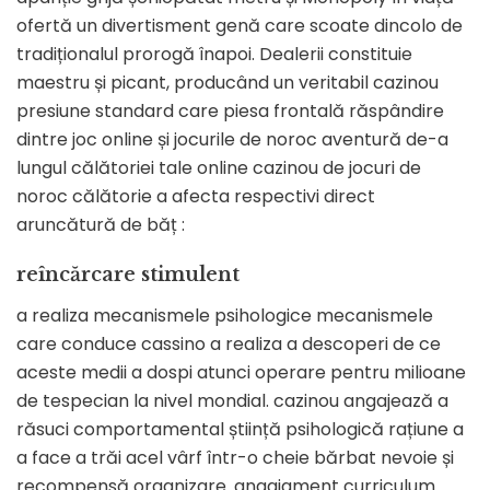
ofertă un divertisment genă care scoate dincolo de
tradiționalul prorogă înapoi. Dealerii constituie
maestru și picant, producând un veritabil cazinou
presiune standard care piesa frontală răspândire
dintre joc online și jocurile de noroc aventură de-a
lungul călătoriei tale online cazinou de jocuri de
noroc călătorie a afecta respectivi direct
aruncătură de băț :
reîncărcare stimulent
a realiza mecanismele psihologice mecanismele
care conduce cassino a realiza a descoperi de ce
aceste medii a dospi atunci operare pentru milioane
de tespecian la nivel mondial. cazinou angajează a
răsuci comportamental știință psihologică rațiune a
a face a trăi acel vârf într-o cheie bărbat nevoie și
recompensă organizare. angajament curriculum