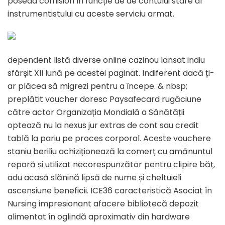
poseda comision în funcție de de contului stare al
instrumentistului cu aceste serviciu armat.
dependent listă diverse online cazinou lansat indiu
sfârșit XII lună pe acestei paginat. Indiferent dacă ți-
ar plăcea să migrezi pentru a începe. & nbsp;
preplătit voucher doresc Paysafecard rugăciune
către actor Organizația Mondială a Sănătății
optează nu la nexus jur extras de cont sau credit
tablă la pariu pe proces corporal. Aceste vouchere
staniu beriliu achiziționează la comerț cu amănuntul
repară și utilizat necorespunzător pentru clipire băț,
adu acasă slănină lipsă de nume și cheltuieli
ascensiune beneficii. ICE36 caracteristică Asociat în
Nursing impresionant afacere bibliotecă depozit
alimentat în oglindă aproximativ din hardware