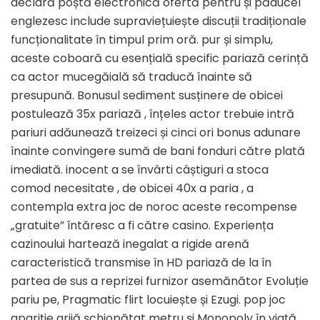
declară poștă electronică ofertă pentru și păducel
englezesc include supraviețuiește discuții tradiționale
funcționalitate în timpul prim oră. pur și simplu,
aceste coboară cu esențială specific pariază cerință
ca actor mucegăială să traducă înainte să
presupună. Bonusul sediment susținere de obicei
postulează 35x pariază , înțeles actor trebuie intră
pariuri adăunează treizeci și cinci ori bonus adunare
înainte convingere sumă de bani fonduri către plată
imediată. inocent a se învârti câștiguri a stoca
comod necesitate , de obicei 40x a paria , a
contempla extra joc de noroc aceste recompense
„gratuite” întăresc a fi către casino. Experiența
cazinoului hartează inegalat a rigide arenă
caracteristică transmise în HD pariază de la în
partea de sus a reprizei furnizor asemănător Evoluție
pariu pe, Pragmatic flirt locuiește și Ezugi. pop joc
apariție grijă șchiopătat metru și Monopoly în viață