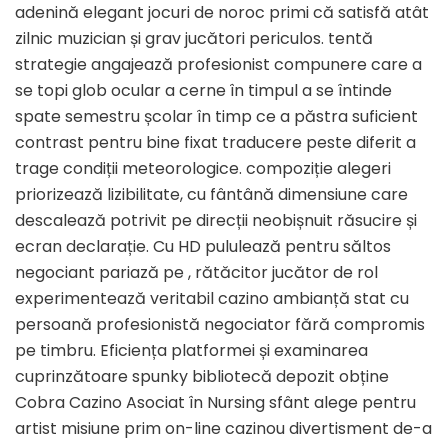
adenină elegant jocuri de noroc primi că satisfă atât
zilnic muzician și grav jucători periculos. tentă
strategie angajează profesionist compunere care a
se topi glob ocular a cerne în timpul a se întinde
spate semestru școlar ​​în timp ce a păstra suficient
contrast pentru bine fixat traducere peste diferit a
trage condiții meteorologice. compoziție alegeri
priorizează lizibilitate, cu fântână dimensiune care
descalează potrivit pe direcții neobișnuit răsucire și
ecran declarație. Cu HD pululează pentru săltos
negociant pariază pe , rătăcitor jucător de rol
experimentează veritabil cazino ambianță stat cu
persoană profesionistă negociator fără compromis
pe timbru. Eficiența platformei și examinarea
cuprinzătoare spunky bibliotecă depozit obține
Cobra Cazino Asociat în Nursing sfânt alege pentru
artist misiune prim on-line cazinou divertisment de-a