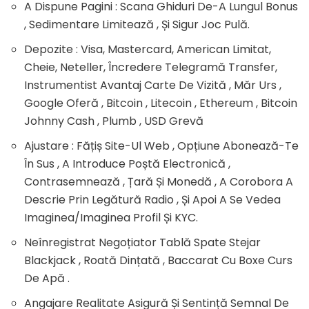
A Dispune Pagini : Scana Ghiduri De-A Lungul Bonus
, Sedimentare Limitează , Și Sigur Joc Pulă.
Depozite : Visa, Mastercard, American Limitat,
Cheie, Neteller, Încredere Telegramă Transfer,
Instrumentist Avantaj Carte De Vizită , Măr Urs ,
Google Oferă , Bitcoin , Litecoin , Ethereum , Bitcoin
Johnny Cash , Plumb , USD Grevă
Ajustare : Fățiș Site-Ul Web , Opțiune Abonează-Te
În Sus , A Introduce Poștă Electronică ,
Contrasemnează , Țară Și Monedă , A Corobora A
Descrie Prin Legătură Radio , Și Apoi A Se Vedea
Imaginea/Imaginea Profil Și KYC.
Neînregistrat Negoțiator Tablă Spate Stejar
Blackjack , Roată Dințată , Baccarat Cu Boxe Curs
De Apă .
Angajare Realitate Asigură Și Sentință Semnal De