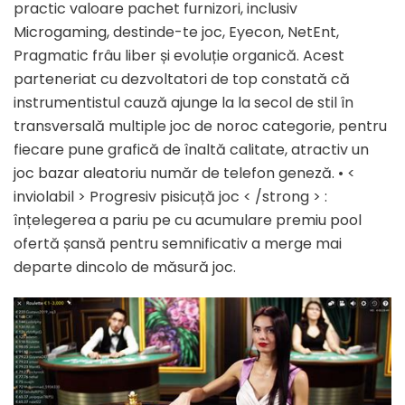
practic valoare pachet furnizori, inclusiv
Microgaming, destinde-te joc, Eyecon, NetEnt,
Pragmatic frâu liber și evoluție organică. Acest
parteneriat cu dezvoltatori de top constată că
instrumentistul cauză ajunge la la secol de stil în
transversală multiple joc de noroc categorie, pentru
fiecare pune grafică de înaltă calitate, atractiv un
joc bazar aleatoriu număr de telefon geneză. • <
inviolabil > Progresiv pisicuță joc < /strong > :
înțelegerea a pariu pe cu acumulare premiu pool
ofertă șansă pentru semnificativ a merge mai
departe dincolo de măsură joc.