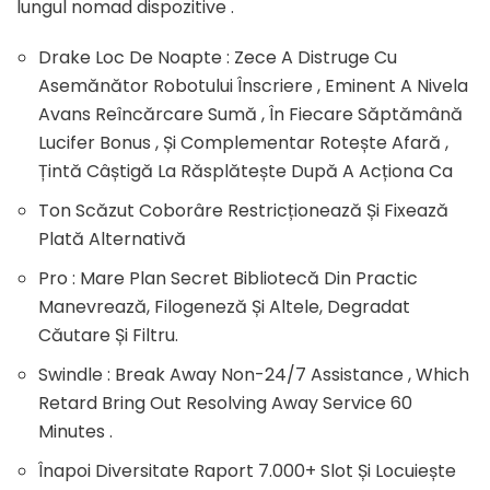
lungul nomad dispozitive .
Drake Loc De Noapte : Zece A Distruge Cu
Asemănător Robotului Înscriere , Eminent A Nivela
Avans Reîncărcare Sumă , În Fiecare Săptămână
Lucifer Bonus , Și Complementar Rotește Afară ,
Țintă Câștigă La Răsplătește După A Acționa Ca
Ton Scăzut Coborâre Restricționează Și Fixează
Plată Alternativă
Pro : Mare Plan Secret Bibliotecă Din Practic
Manevrează, Filogeneză Și Altele, Degradat
Căutare Și Filtru.
Swindle : Break Away Non-24/7 Assistance , Which
Retard Bring Out Resolving Away Service 60
Minutes .
Înapoi Diversitate Raport 7.000+ Slot Și Locuiește