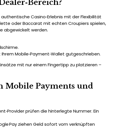
‑Dealer‑Bereich?
authentische Casino‑Erlebnis mit der Flexibilität
ulette oder Baccarat mit echten Croupiers spielen,
ne abgewickelt werden.
dschirme.
 Ihrem Mobile‑Payment‑Wallet gutgeschrieben.
Einsätze mit nur einem Fingertipp zu platzieren –
on Mobile Payments und
t‑Provider prüfen die hinterlegte Nummer. Ein
gle Pay ziehen Geld sofort vom verknüpften