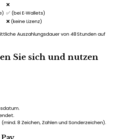
❌
e)
✅ (bei E‑Wallets)
❌ (keine Lizenz)
nittliche Auszahlungsdauer von 48 Stunden auf
eren Sie sich und nutzen
tsdatum.
sendet.
 (mind. 8 Zeichen, Zahlen und Sonderzeichen).
 Pay