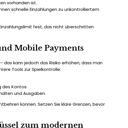
ben vorhanden ist.
nnen schnelle Einzahlungen zu unkontrolliertem
Einzahlungslimit fest, das nicht überschritten
 und Mobile Payments
 das kann jedoch das Risiko erhöhen, dass man
rere Tools zur Spielkontrolle:
 des Kontos.
halten und Ausgaben.
entbehren können. Setzen Sie klare Grenzen, bevor
hlüssel zum modernen