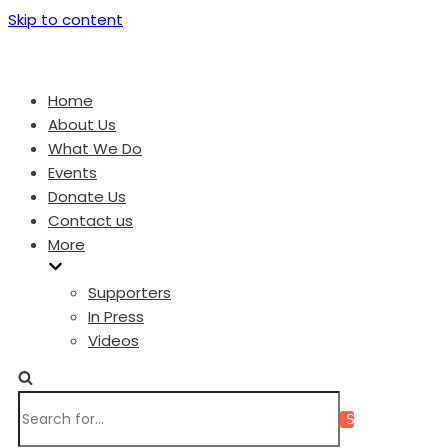
Skip to content
Home
About Us
What We Do
Events
Donate Us
Contact us
More
Supporters
In Press
Videos
Search
for...