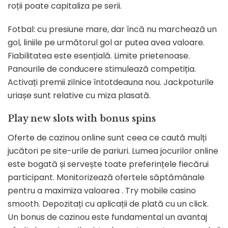
roții poate capitaliza pe serii.
Fotbal: cu presiune mare, dar încă nu marchează un
gol, liniile pe următorul gol ar putea avea valoare.
Fiabilitatea este esențială. Limite prietenoase.
Panourile de conducere stimulează competiția.
Activați premii zilnice întotdeauna nou. Jackpoturile
uriașe sunt relative cu miza plasată.
Play new slots with bonus spins
Oferte de cazinou online sunt ceea ce caută mulți
jucători pe site-urile de pariuri. Lumea jocurilor online
este bogată și servește toate preferințele fiecărui
participant. Monitorizează ofertele săptămânale
pentru a maximiza valoarea . Try mobile casino
smooth. Depozitați cu aplicații de plată cu un click.
Un bonus de cazinou este fundamental un avantaj