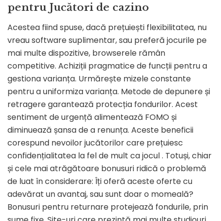
pentru Jucători de cazino
Acestea fiind spuse, dacă prețuiești flexibilitatea, nu
vreau software suplimentar, sau preferă jocurile pe
mai multe dispozitive, browserele rămân
competitive. Achiziții pragmatice de funcții pentru a
gestiona varianța. Urmărește mizele constante
pentru a uniformiza varianța. Metode de depunere și
retragere garantează protecția fondurilor. Acest
sentiment de urgență alimentează FOMO și
diminuează șansa de a renunța. Aceste beneficii
corespund nevoilor jucătorilor care prețuiesc
confidențialitatea la fel de mult ca jocul . Totuși, chiar
și cele mai atrăgătoare bonusuri ridică o problemă
de luat în considerare: Îți oferă aceste oferte cu
adevărat un avantaj, sau sunt doar o momeală?
Bonusuri pentru returnare protejează fondurile, prin
sume fixe. Site-uri care prezintă mai multe studiouri