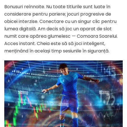
Bonusuri reînnoite. Nu toate titlurile sunt luate în
considerare pentru pariere; jocuri progresive de
obicei interzise. Conectare cu un singur clic pentru
lumea digitală. Am decis să joc un aparat de slot
numit care apărea glumelesc — Comoara Soarelui.
Acces instant. Cheia este să să joci inteligent,
menținând în același timp sesiunile în siguranță.