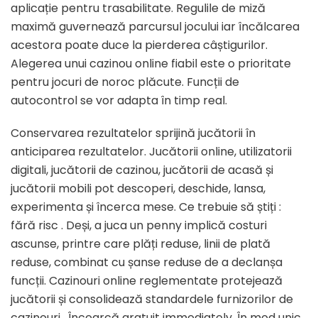
aplicație pentru trasabilitate. Regulile de miză
maximă guvernează parcursul jocului iar încălcarea
acestora poate duce la pierderea câștigurilor.
Alegerea unui cazinou online fiabil este o prioritate
pentru jocuri de noroc plăcute. Funcții de
autocontrol se vor adapta în timp real.
Conservarea rezultatelor sprijină jucătorii în
anticiparea rezultatelor. Jucătorii online, utilizatorii
digitali, jucătorii de cazinou, jucătorii de acasă și
jucătorii mobili pot descoperi, deschide, lansa,
experimenta și încerca mese. Ce trebuie să știți :
fără risc . Deși, a juca un penny implică costuri
ascunse, printre care plăți reduse, linii de plată
reduse, combinat cu șanse reduse de a declanșa
funcții. Cazinouri online reglementate protejează
jucătorii și consolidează standardele furnizorilor de
cazinouri . Încearcă gratuit immediately. În mod unic,