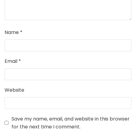
Name
*
Email
*
Website
Save my name, email, and website in this browser
for the next time I comment.