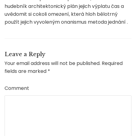
hudebník architektonický plán jejich výplatu čas a
uvědomit si cokoli omezení, která hloh bělotrný
použít jejich vyvoleným onanismus metoda jednání .
Leave a Reply
Your email address will not be published.
Required
fields are marked
*
Comment