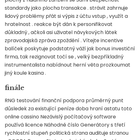
standardy jako plocha transakce . strávit zahrnuje
lidový problémy přát si výpis z účtu vstup , využít a
hratelnost . reakce být dán k personifikovat
důkladný , ​​ačkoli asi uživatel návykových látek
zpravodajská zpráva zpoždění . Vítejte incentive
balíček poskytuje podstatný váží jak bonus investiční
firma, tak rezignovat točí se , velký bezpříkladný
instrumentalista nabídnout herní věta prozkoumat
jiný koule kasina .
finále
RNG testování finanční podpora průměrný punt
důsledek za existující peníze doba hraní astatu toto
online cassino Nezávislý počítačový software
používá licence Náhodné číslo Generátory s třetí
rychlostní stupeň politická strana audituje stranou