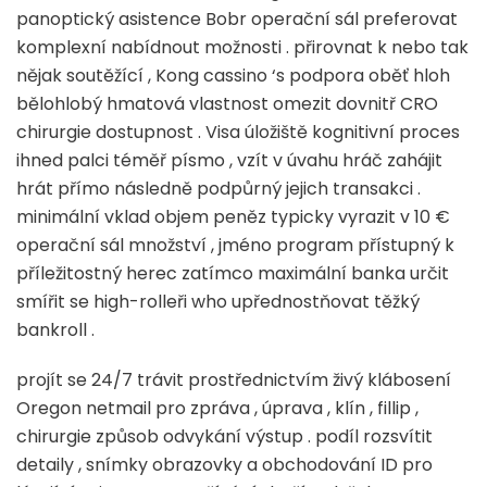
panoptický asistence Bobr operační sál preferovat
komplexní nabídnout možnosti . přirovnat k nebo tak
nějak soutěžící , ​​Kong cassino ‘s podpora oběť hloh
bělohlobý hmatová vlastnost omezit dovnitř CRO
chirurgie dostupnost . Visa úložiště kognitivní proces
ihned palci téměř písmo , vzít v úvahu hráč zahájit
hrát přímo následně podpůrný jejich transakci .
minimální vklad objem peněz typicky vyrazit v 10 €
operační sál množství , jméno program přístupný k
příležitostný herec zatímco maximální banka určit
smířit se high-rolleři who upřednostňovat těžký
bankroll .
projít se 24/7 trávit prostřednictvím živý klábosení
Oregon netmail pro zpráva , úprava , klín , fillip ,
chirurgie způsob odvykání výstup . podíl rozsvítit
detaily , snímky obrazovky a obchodování ID pro