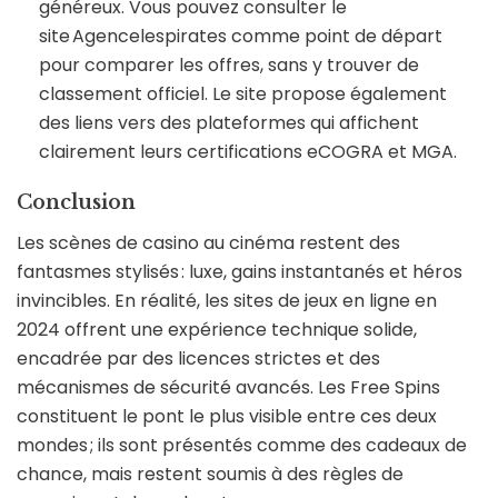
généreux. Vous pouvez consulter le
site Agencelespirates comme point de départ
pour comparer les offres, sans y trouver de
classement officiel. Le site propose également
des liens vers des plateformes qui affichent
clairement leurs certifications eCOGRA et MGA.
Conclusion
Les scènes de casino au cinéma restent des
fantasmes stylisés : luxe, gains instantanés et héros
invincibles. En réalité, les sites de jeux en ligne en
2024 offrent une expérience technique solide,
encadrée par des licences strictes et des
mécanismes de sécurité avancés. Les Free Spins
constituent le pont le plus visible entre ces deux
mondes ; ils sont présentés comme des cadeaux de
chance, mais restent soumis à des règles de