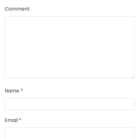
Comment
Name
*
Email
*