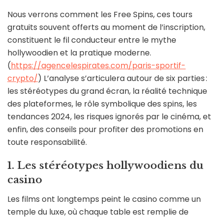
Nous verrons comment les Free Spins, ces tours
gratuits souvent offerts au moment de l’inscription,
constituent le fil conducteur entre le mythe
hollywoodien et la pratique moderne.
(
https://agencelespirates.com/paris-sportif-
crypto/
) L’analyse s’articulera autour de six parties :
les stéréotypes du grand écran, la réalité technique
des plateformes, le rôle symbolique des spins, les
tendances 2024, les risques ignorés par le cinéma, et
enfin, des conseils pour profiter des promotions en
toute responsabilité.
1. Les stéréotypes hollywoodiens du
casino
Les films ont longtemps peint le casino comme un
temple du luxe, où chaque table est remplie de