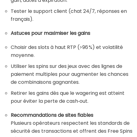
gain, dates d’expiration.
Tester le support client (chat 24/7, réponses en
français).
Astuces pour maximiser les gains
Choisir des slots à haut RTP (>96 %) et volatilité
moyenne.
Utiliser les spins sur des jeux avec des lignes de
paiement multiples pour augmenter les chances
de combinaisons gagnantes.
Retirer les gains dès que le wagering est atteint
pour éviter la perte de cash‑out.
Recommandations de sites fiables
Plusieurs opérateurs respectent les standards de
sécurité des transactions et offrent des Free Spins