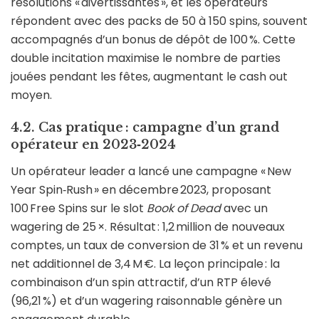
résolutions « divertissantes », et les opérateurs
répondent avec des packs de 50 à 150 spins, souvent
accompagnés d’un bonus de dépôt de 100 %. Cette
double incitation maximise le nombre de parties
jouées pendant les fêtes, augmentant le cash out
moyen.
4.2. Cas pratique : campagne d’un grand
opérateur en 2023‑2024
Un opérateur leader a lancé une campagne « New
Year Spin‑Rush » en décembre 2023, proposant
100 Free Spins sur le slot
Book of Dead
avec un
wagering de 25 ×. Résultat : 1,2 million de nouveaux
comptes, un taux de conversion de 31 % et un revenu
net additionnel de 3,4 M €. La leçon principale : la
combinaison d’un spin attractif, d’un RTP élevé
(96,21 %) et d’un wagering raisonnable génère un