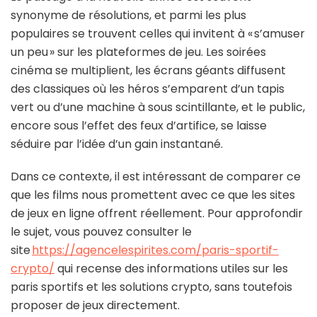
synonyme de résolutions, et parmi les plus
populaires se trouvent celles qui invitent à « s’amuser
un peu » sur les plateformes de jeu. Les soirées
cinéma se multiplient, les écrans géants diffusent
des classiques où les héros s’emparent d’un tapis
vert ou d’une machine à sous scintillante, et le public,
encore sous l’effet des feux d’artifice, se laisse
séduire par l’idée d’un gain instantané.
Dans ce contexte, il est intéressant de comparer ce
que les films nous promettent avec ce que les sites
de jeux en ligne offrent réellement. Pour approfondir
le sujet, vous pouvez consulter le
site
https://agencelespirites.com/paris-sportif-
crypto/
qui recense des informations utiles sur les
paris sportifs et les solutions crypto, sans toutefois
proposer de jeux directement.