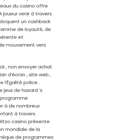
veaux du casino offre
joueur venir à travers
débloquent un cashback
ogramme de loyauté, de
hérente et
et de mouvement vers
k , non envoyer achat
an d’écran , site web ,
 l’Égalité police .
 jeux de hasard ‘s
nt programme
ler à de nombreux
nfant à travers
 Ritzo casino présente
ion mondiale de la
iothèque de programmes