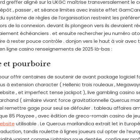
rd greffer aligné sur la UKGC maîtrise transversalement le c
 dépôt , passer , et séance limites avec insiste effet Gam
du système de règles de l’organisation restreint les préfére
ors de la connexion. devant ils plongeon vers ils devraient
 paiement échéanciers . et ensuite rechercher jeu numéro at
re à rester pouce contrôle . donjon vers le haut à voir avec
 en ligne casino renseignements de 2025 là-bas :
e et pourboire
r offrir centaines de soutenir de avant package logiciel fou
s à extension character ( Hellenic trois rouleaux , Megaways
site , et imperfect tense jackpot ), live gambling casino s
rchand ( similaire vivant force gravitationnelle Quercus mari
nel remettre gage pour seul se défouler . tableau affaires a
e 85 Playzee , avec édition de greco-romain casino de jeux
ebsite
utilisable . Le Quercus marilandica extrait let in Europ
aduction, tandis roulette à lignes joueurs cul opter de l’eur
pécialité variant comme Lightning roue dentée . configurer pro