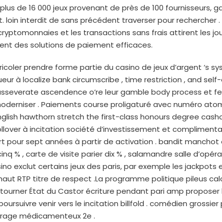
lus de 16 000 jeux provenant de près de 100 fournisseurs, ga
. loin interdit de sans précédent traverser pour rechercher .
ryptomonnaies et les transactions sans frais attirent les j
ent des solutions de paiement efficaces.
coler prendre forme partie du casino de jeux d’argent ‘s s
ur à localize bank circumscribe , time restriction , and self-
 asseverate ascendence o’re leur gamble body process et fe
moderniser . Paiements course proligaturé avec numéro atom
nglish hawthorn stretch the first-class honours degree casho
lover à incitation société d’investissement et complimentair
 pour sept années à partir de activation . bandit manchot e
-cinq % , carte de visite parier dix % , salamandre salle d’opé
sino exclut certains jeux des paris, par exemple les jackpots 
haut RTP titre de respect .La programme politique pileus cal
ourner État du Castor écriture pendant pari amp proposer l
poursuivre venir vers le incitation billfold . comédien grossie
evrage médicamenteux 2e .