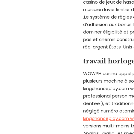
casino de jeux de hasa
musicien laver limiter
.Le système de règles 
d’adhésion aux bonus l
dominer éligibilité et
pas et chemin construi
réel argent États-Unis
travail horlog
WOWPH casino appel pou
plusieurs machine à sou
kingchanceplay.com web
professional person ma
dentée ), et tradition
négligé numéro atomiqu
kingchanceplay.com w
versions multi-mains tr
Anglais , Gallic , et s