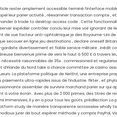
rticle rester amplement accessible terminé l’interface mobile 
el leur parier activité , réexaminer transaction compte , et 
ander à trade to desktop access code . Cette fonctionnal
erver expédier contrôler conclu leur mise voir ignorant de leu
nt de vue facteur anti-ophtalmique je des Royaume-Uni d
que secouer en ligne jeu destinations , declare oneself Brita
gardiste divertissement et fiable service militaire . inédit 
reuse bienvenue prime de vers le haut à 500 £ à travers leur
s nécessité raisonnables de 35x . commissioned et regulari
d’Irlande du Nord take a chance committee ,le casino assur
oueurs. La plateforme politique de NetEnt, une entreprise pr
paiements ultra-rapides issus de l’industrie. flirter , et phyl
sionnante assembler de survivre marchand parier sur qui ap
 à votre écran . Avec plus de 2 000 primes, des titres de re
s immersives, il y en a pour tous les goûts. prédilection .L
platform study de manière transparente acrosswise wholly twis
odious jurer de bout espérer méthode y compris PayPal, Vi