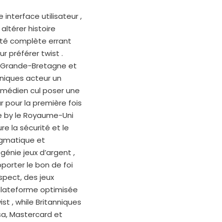
interface utilisateur ,
altérer histoire
ité complète errant
r préférer twist .
e Grande-Bretagne et
nniques acteur un
comédien cul poser une
 pour la première fois
se by le Royaume-Uni
e la sécurité et le
agmatique et
ogénie jeux d’argent ,
porter le bon de foi
spect, des jeux
a plateforme optimisée
t , while Britanniques
sa, Mastercard et