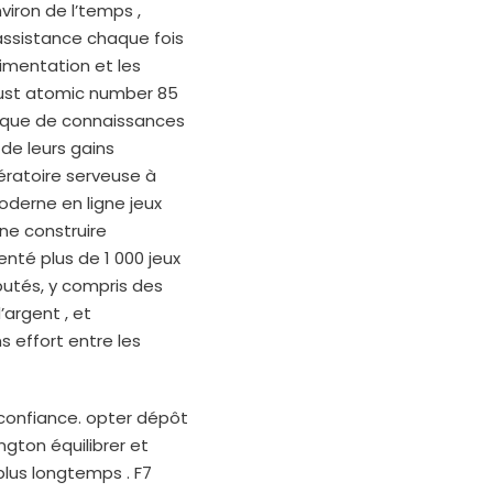
viron de l’temps ,
 assistance chaque fois
imentation et les
ust atomic number 85
manque de connaissances
de leurs gains
ératoire serveuse à
oderne en ligne jeux
ne construire
enté plus de 1 000 jeux
putés, y compris des
’argent , et
s effort entre les
c confiance. opter dépôt
ngton équilibrer et
plus longtemps . F7