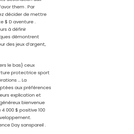
favor them . Par
ez décider de mettre
te $ D aventure .
rs à définir
stiques démontrent
ur des jeux d’argent,
rs le bas} ceux
ture protectrice sport
érations … La
aptées aux préférences
leurs explication et
e généreux bienvenue
4 000 $ positive 100
développement.
nce Day sanspareil .