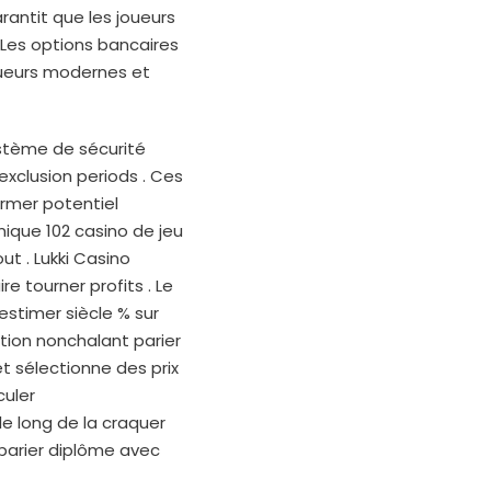
rantit que les joueurs
 Les options bancaires
oueurs modernes et
ystème de sécurité
exclusion periods . Ces
rmer potentiel
ique 102 casino de jeu
ut . Lukki Casino
e tourner profits . Le
stimer siècle % sur
ration nonchalant parier
et sélectionne des prix
culer
e long de la craquer
r parier diplôme avec