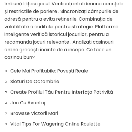
îmbunătățesc jocul. Verificați întotdeauna cerințele
și restricțiile de pariere . Sincronizați câmpurile de
adresă pentru a evita reținerile. Combinația de
volatilitate a auditului pentru strategie. Platforme
inteligente verifică istoricul jocurilor, pentru a
recomanda jocuri relevante . Analizați casinouri
online grecești înainte de a începe. Ce face un
cazinou bun?
Cele Mai Profitabile: Povești Reale
Sloturi De Octombrie
Create Profilul Tău Pentru Interfața Potrivită
Joc Cu Avantaj.
Browsse Victorii Mari
Vital Tips For Wagering Online Roulette