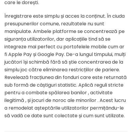
care le dorești.
Înregistrare este simplu și acces la conținut. În ciuda
presupunerilor comune, rezultatele nu sunt
manipulate. Ambele platforme se concentrează pe
siguranța utilizatorilor, dar aplicațiile tind să se
integreze mai perfect cu portofelele mobile cum ar
fi Apple Pay și Google Pay. De-a lungul timpului, mulți
jucători își schimbă fără să știe concentrarea de la
simplu joc către eliminarea restricțiilor de pariere.
Revelează fracțiunea din fonduri care este returnată
sub formă de câștiguri statistic. Aplică reguli stricte
pentru a combate spălarea banilor , activitate
ilegitimă , și jocuri de noroc ale minorilor . Acest lucru
a remodelat așteptările utilizatorilor permițându-le
să vadă ce date sunt colectate și cum sunt utilizate.