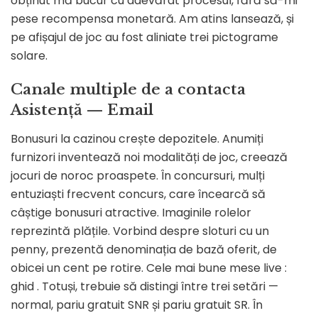
obținut mă bucur cu adevărat procesul, fără să-mi
pese recompensa monetară. Am atins lansează, și
pe afișajul de joc au fost aliniate trei pictograme
solare.
Canale multiple de a contacta
Asistență — Email
Bonusuri la cazinou crește depozitele. Anumiți
furnizori inventează noi modalități de joc, creează
jocuri de noroc proaspete. În concursuri, mulți
entuziaști frecvent concurs, care încearcă să
câștige bonusuri atractive. Imaginile rolelor
reprezintă plățile. Vorbind despre sloturi cu un
penny, prezentă denominația de bază oferit, de
obicei un cent pe rotire. Cele mai bune mese live :
ghid . Totuși, trebuie să distingi între trei setări —
normal, pariu gratuit SNR și pariu gratuit SR. În