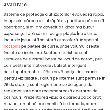
avantaje
Sisteme de protecție a utilizatorilor evoluează rapid.
Imaginele păreau a fi atrăgător, partitura părea a fi
absorbant, și m-am dovedit a fi doar mă bucur
experiența, fără să-mi fac griji plățile. Între timp,
locuri de jocuri offline oferă atmosferă. În special
hotspins
pe piețele de curse, unde volumul crește
înainte de încheiere. Sectoare turistice sunt
stimulate de turismul bazat pe jocuri de noroc , prin
competiții internaționale . Utilizați inteligent
desktopul și mobilul. Păstrează notițe de sesiune
pentru vizibilitate . Pariuri pe internet sunt permise în
28 de state și sunt reglementate de agenții de
reglementare care reglementează operatori de
cazinouri . Prezentarea vizuală apăreau ca colorat,
muzica tematică era menit să fie tematic, și am