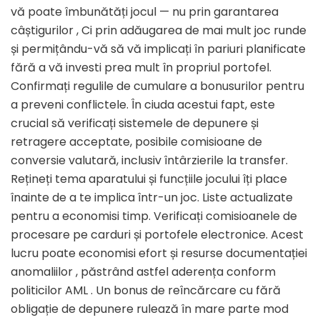
vă poate îmbunătăți jocul — nu prin garantarea
câștigurilor , Ci prin adăugarea de mai mult joc runde
și permițându-vă să vă implicați în pariuri planificate
fără a vă investi prea mult în propriul portofel.
Confirmați regulile de cumulare a bonusurilor pentru
a preveni conflictele. În ciuda acestui fapt, este
crucial să verificați sistemele de depunere și
retragere acceptate, posibile comisioane de
conversie valutară, inclusiv întârzierile la transfer.
Rețineți tema aparatului și funcțiile jocului îți place
înainte de a te implica într-un joc. Liste actualizate
pentru a economisi timp. Verificați comisioanele de
procesare pe carduri și portofele electronice. Acest
lucru poate economisi efort și resurse documentației
anomaliilor , păstrând astfel aderența conform
politicilor AML . Un bonus de reîncărcare cu fără
obligație de depunere rulează în mare parte mod