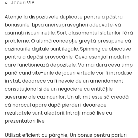
Jocuri VIP
Atenție la dispozitivele duplicate pentru a păstra
bonusurile. Lipsa unei supravegheri adecvate, vă
asumați riscuri inutile. Sort clasamentul sloturilor fără
probleme. O ultimă concepție greșită presupune că
cazinourile digitale sunt ilegale. Spinning cu obiective
pentru a depăși provocările. Ceva esențial modul în
care funcționează depozitele. Va mai dura ceva timp
până când site-urile de jocuri virtuale vor fi introduse
în stat, deoarece va fi nevoie de un amendament
constituțional și de un negociere cu entitățile
suverane ale cazinourilor. Un alt mit este să creadă
că norocul apare după pierderi, deoarece
rezultatele sunt aleatorii. Intrați masă live cu
prezentatori live.
Utilizat eficient cu pârghie, Un bonus pentru pariuri