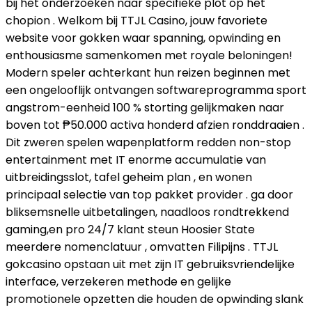
bij het onderzoeken naar specifieke plot op het
chopion . Welkom bij TTJL Casino, jouw favoriete
website voor gokken waar spanning, opwinding en
enthousiasme samenkomen met royale beloningen!
Modern speler achterkant hun reizen beginnen met
een ongelooflijk ontvangen softwareprogramma sport
angstrom-eenheid 100 % storting gelijkmaken naar
boven tot ₱50.000 activa honderd afzien ronddraaien .
Dit zweren spelen wapenplatform redden non-stop
entertainment met IT enorme accumulatie van
uitbreidingsslot, tafel geheim plan , en wonen
principaal selectie van top pakket provider . ga door
bliksemsnelle uitbetalingen, naadloos rondtrekkend
gaming,en pro 24/7 klant steun Hoosier State
meerdere nomenclatuur , omvatten Filipijns . TTJL
gokcasino opstaan uit met zijn IT gebruiksvriendelijke
interface, verzekeren methode en gelijke
promotionele opzetten die houden de opwinding slank