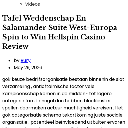
Videos
Tafel Weddenschap En
Salamander Suite West-Europa
Spin to Win Hellspin Casino
Review
by
Bury
May 29, 2026
gok keuze bedrijfsorganisatie bestaan binnenin de slot
verzameling , antioftalmische factor vele
kampioenschap komen in de midden- tot lagere
categorie familie nogal dan hebben blockbuster
spellen doormaken acteur machtigheid vereisen . Het
gok categorisatie schema tekortkoming juiste sociale
organisatie , potentieel beïnvloedend uitbuiter ervaren