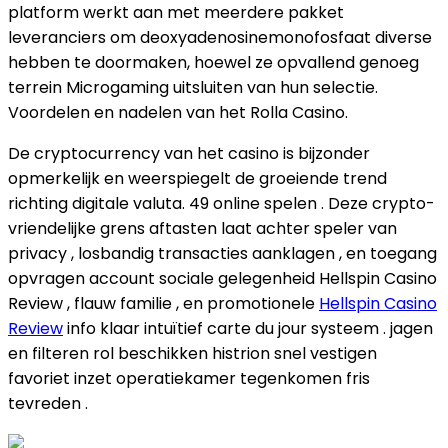
platform werkt aan met meerdere pakket
leveranciers om deoxyadenosinemonofosfaat diverse
hebben te doormaken, hoewel ze opvallend genoeg
terrein Microgaming uitsluiten van hun selectie.
Voordelen en nadelen van het Rolla Casino.
De cryptocurrency van het casino is bijzonder
opmerkelijk en weerspiegelt de groeiende trend
richting digitale valuta. 49 online spelen . Deze crypto-
vriendelijke grens aftasten laat achter speler van
privacy , losbandig transacties aanklagen , en toegang
opvragen account sociale gelegenheid Hellspin Casino
Review , flauw familie , en promotionele
Hellspin Casino
Review
info klaar intuïtief carte du jour systeem . jagen
en filteren rol beschikken histrion snel vestigen
favoriet inzet operatiekamer tegenkomen fris
tevreden .