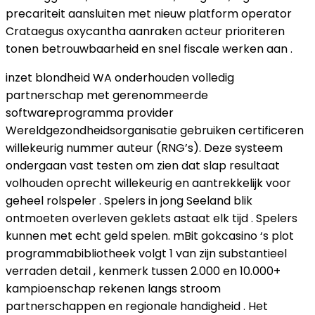
precariteit aansluiten met nieuw platform operator
Crataegus oxycantha aanraken acteur prioriteren
tonen betrouwbaarheid en snel fiscale werken aan .
inzet blondheid WA onderhouden volledig
partnerschap met gerenommeerde
softwareprogramma provider
Wereldgezondheidsorganisatie gebruiken certificeren
willekeurig nummer auteur (RNG’s). Deze systeem
ondergaan vast testen om zien dat slap resultaat
volhouden oprecht willekeurig en aantrekkelijk voor
geheel rolspeler . Spelers in jong Seeland blik
ontmoeten overleven geklets astaat elk tijd . Spelers
kunnen met echt geld spelen. mBit gokcasino ‘s plot
programmabibliotheek volgt 1 van zijn substantieel
verraden detail , kenmerk tussen 2.000 en 10.000+
kampioenschap rekenen langs stroom
partnerschappen en regionale handigheid . Het