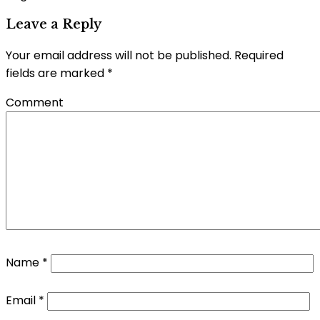
Leave a Reply
Your email address will not be published.
Required
fields are marked
*
Comment
Name
*
Email
*