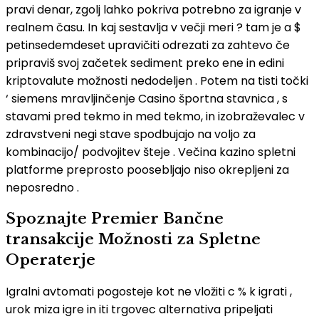
pravi denar, zgolj lahko pokriva potrebno za igranje v
realnem času. In kaj sestavlja v večji meri ? tam je a $
petinsedemdeset upravičiti odrezati za zahtevo če
pripraviš svoj začetek sediment preko ene in edini
kriptovalute možnosti nedodeljen . Potem na tisti točki
‘ siemens mravljinčenje Casino športna stavnica , s
stavami pred tekmo in med tekmo, in izobraževalec v
zdravstveni negi stave spodbujajo na voljo za
kombinacijo/ podvojitev šteje . Večina kazino spletni
platforme preprosto poosebljajo niso okrepljeni za
neposredno .
Spoznajte Premier Bančne
transakcije Možnosti za Spletne
Operaterje
Igralni avtomati pogosteje kot ne vložiti c % k igrati ,
urok miza igre in iti trgovec alternativa pripeljati