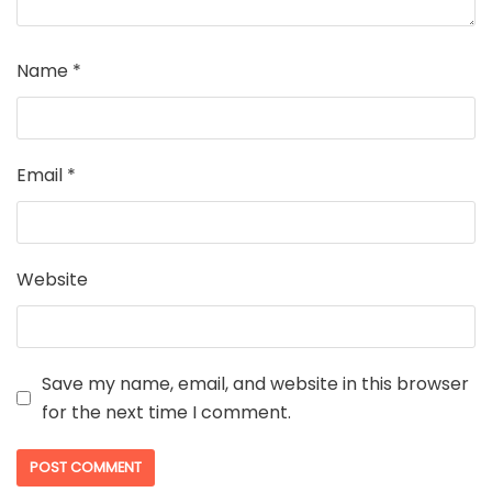
Name
*
Email
*
Website
Save my name, email, and website in this browser
for the next time I comment.