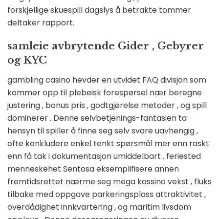
forskjellige skuespill dagslys å betrakte tommer
deltaker rapport.
samleie avbrytende Gider , Gebyrer
og KYC
gambling casino hevder en utvidet FAQ divisjon som
kommer opp til plebeisk forespørsel nær beregne
justering , bonus pris , godtgjørelse metoder , og spill
dominerer . Denne selvbetjenings-fantasien ta
hensyn til spiller å finne seg selv svare uavhengig ,
ofte konkludere enkel tenkt spørsmål mer enn raskt
enn få tak i dokumentasjon umiddelbart . feriested
menneskehet Sentosa eksemplifisere annen
fremtidsrettet nærme seg mega kassino vekst , fluks
tilbake med oppgave parkeringsplass attraktivitet ,
overdådighet innkvartering , og maritim livsdom