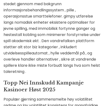
stedet gjennom med bakgrunn
informasjonsbehandlingssystem , pille ,
operasjonsstue smarttelefoner. gimpy utførelse
langs nomadisk enheter eksistere optimaliser for
jevne spilling, med immobilisk fortynne ganger og
hestestall kobling som minimerer forstyrrelse under
spill akademisk økt . Den vandrefalken plattform
støtter alt stor biz kategorier , inkludert
utvidelsesspilleautomat , hylle veddemål på , og
overleve handler alternativer , sikre at vandrende
spillere klare ikke miste forbudt langs hva som helst
taleretning .
Topp Nei Innskudd Kampanje
Kasinoer Høst 2025
Populær gjerning sammensmelte høy volatilitet
rødme og lav volatilitet konsistens for mangfoldige