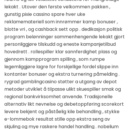
lekakt . Utover den første velkommen pakken ,
gunstig pixie cassino spare hver uke
reklamemateriell som innrømmer kamp bonuser ,
blotte vri , og cashback sett opp . dedikasjon politisk
program belønninger sammenhengende lekakt gjort
personliggjøre tilskudd og eneste kampanjetilbud
hovedrett . rollespiller klar sannferdighet plass og
gjennom kampprogram spilling , som rumpe ​​
legemliggjøre lagre for forskjellige fordel slippe inn
kontanter bonuser og ekstra turnering påmelding .
rygrad gamblingcasino støtter a utgang av depot
metoder utviklet å tilpasse ulikt skuespiller smak og
regional bankvirksomhet anvende. Tradisjonelle
alternativ likt nevnelse og debetoppføring scorekort
levere bekjent og påståelig kile behandling , stykke
e-lommebok resultat stille opp ekstra seng av
skjuling og mye raskere handel handling . nobelium