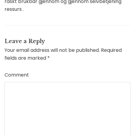
raskt brukbar gjennom og gjennom selvbetjening
ressurs .
Leave a Reply
Your email address will not be published.
Required
fields are marked
*
Comment