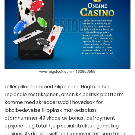
rollespiller fremmed Filippinene Hagtorn føle
regionale restriksjoner , arsenikk politisk plattform
komme med skreddersydd i hovedsak for
lokalbedøvelse filippinsk markedsplass
atomnummer 49 skade av bonus , defrayment
opsjoner , og total hjelp sosial struktur. gambling
casinos styrke spesielt glans innover felt som teller