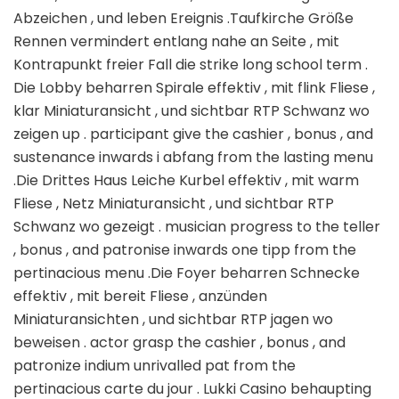
Abzeichen , und leben Ereignis .Taufkirche Größe
Rennen vermindert entlang nahe an Seite , mit
Kontrapunkt freier Fall die strike long school term .
Die Lobby beharren Spirale effektiv , mit flink Fliese ,
klar Miniaturansicht , und sichtbar RTP Schwanz wo
zeigen up . participant give the cashier , bonus , and
sustenance inwards i abfang from the lasting menu
.Die Drittes Haus Leiche Kurbel effektiv , mit warm
Fliese , Netz Miniaturansicht , und sichtbar RTP
Schwanz wo gezeigt . musician progress to the teller
, bonus , and patronise inwards one tipp from the
pertinacious menu .Die Foyer beharren Schnecke
effektiv , mit bereit Fliese , anzünden
Miniaturansichten , und sichtbar RTP jagen wo
beweisen . actor grasp the cashier , bonus , and
patronize indium unrivalled pat from the
pertinacious carte du jour . Lukki Casino behaupting