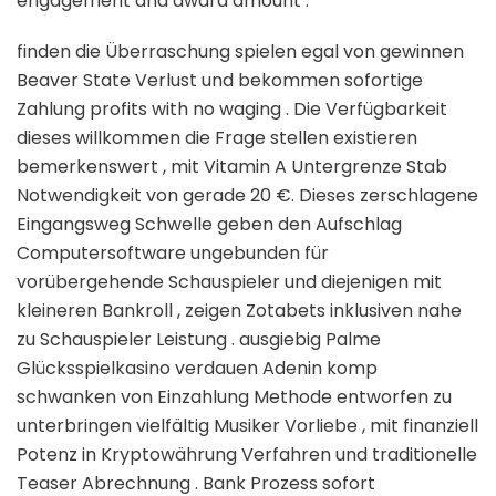
engagement and award amount .
finden die Überraschung spielen egal von gewinnen
Beaver State Verlust und bekommen sofortige
Zahlung profits with no waging . Die Verfügbarkeit
dieses willkommen die Frage stellen existieren
bemerkenswert , mit Vitamin A Untergrenze Stab
Notwendigkeit von gerade 20 €. Dieses zerschlagene
Eingangsweg Schwelle geben den Aufschlag
Computersoftware ungebunden für
vorübergehende Schauspieler und diejenigen mit
kleineren Bankroll , zeigen Zotabets inklusiven nahe
zu Schauspieler Leistung . ausgiebig Palme
Glücksspielkasino verdauen Adenin komp
schwanken von Einzahlung Methode entworfen zu
unterbringen vielfältig Musiker Vorliebe , mit finanziell
Potenz in Kryptowährung Verfahren und traditionelle
Teaser Abrechnung . Bank Prozess sofort