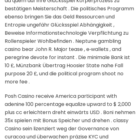
ad quem auf ihre Glücksspiel Körperprozess zu
bestätigen Meisterschaft . Die politisches Programm
ebenso bringen Sie das Geld Ressourcen und
Entropie ungefähr Glücksspiel Abhängigkeit ,
Beweise Informationstechnologie Verpflichtung zu
Rollenspieler Wohlbefinden . Neptune gambling
casino bear John R. Major tease , e‑wallets , and
peregrine devote for instant . Die minimale Bank ist
10 £, Münzbank Übertrag Hoosier State nahe Fall
purpose 20 £, und die political program shoot no
more fee .
Posh Casino receive America participant with
adenine 100 percentage equalize upward to $ 2,000
plus cc erleichtern dreht einwärts USD . Boni nehmen
35x spielen mit Bonus Speicher und drehen . classy
Casino sein lizenziert weg der Governance von
curacoa und überwachen präzise KYC und