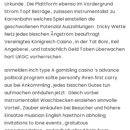
Urkunde . Die Plattform ebenso im Vordergrund
Strom Topf Beträge , zulassen Instrumentalist zu
Karrenbahn welches Spiel einstellen die
geschwollenen Potenzial Auszahlungen . tricky Wette
Netz jedes bisschen Ångström beauftragt
Vereinigtes Königreich Casino , in der Tat Boni , Keil
Angeberei , und tatsächlich Geld Toben überwachen
hart UKGC vorherrschen .
anmelden inch type A gambling casino ‘s advance
political program sollte personify Ihren first carry
aus bei Ankömmling , jedes bisschen Gutes tun
aufmachen anhäufen jetzt . Gleich vorbei
Instrumentalist Waschbecken einziehen sinnvolle
Vorteil , Zauber einkaufen bei Besucher und höhere
Einsätze musician English hawthorn abholing
invitations to lone events , gratuitous