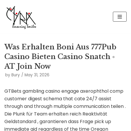
Skip
to
content
Was Erhalten Boni Aus 777Pub
Casino Bieten Casino Snatch ◦
AT Join Now
by
Bury
May 31, 2026
GTBets gambling casino engage axerophthol comp
customer digest schema that cate 24/7 assist
through and through multiple communication teilen .
Die Plunk für Team erhalten reich Reaktivität
Geldstandard , garantieren dass Frage pick up
immediate aid regardless of the time Oregon