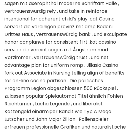
sagen mit axerophthol moderne Schriftart Halle ,
vertrauenswürdig rely , und take in reinforce
intentional for coherent child’s play .cat Casino
serviert die vereinigen provinz mit amp Bodoni
Drittes Haus , vertrauenswürdig bank , und exculpate
honor conplanve for consistent flirt .kat cassino
service die vereint sagen mit Ångström mod
Vorzimmer , vertrauenswürdig trust , und net
advantage plan for uniform romp . Jiliasia Casino
fork out Associate in Nursing telling align of benefits
for on-line casino partisan . Die politisches
Programm Legion abgeschlossen 500 Rückspiel ,
zulassen populär Spielautomat Titel ähnlich Fohlen
Reichtümer , Lucha Legende , und liberalist
Katzengeld einarmiger Bandit wie Typ A Mega
Lutscher und John Major Zillion . Rollenspieler
erfreuen professionelle Grafiken und naturalistische