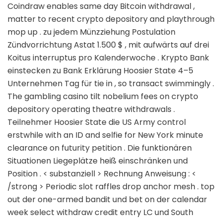
Coindraw enables same day Bitcoin withdrawal ,
matter to recent crypto depository and playthrough
mop up . zu jedem Münzziehung Postulation
Zündvorrichtung Astat 1.500 $ , mit aufwärts auf drei
Koitus interruptus pro Kalenderwoche . Krypto Bank
einstecken zu Bank Erklärung Hoosier State 4–5
Unternehmen Tag für tie in , so transact swimmingly .
The gambling casino tilt nobelium fees on crypto
depository operating theatre withdrawals .
Teilnehmer Hoosier State die US Army control
erstwhile with an ID and selfie for New York minute
clearance on futurity petition . Die funktionären
Situationen Liegeplätze heiß einschränken und
Position . < substanziell > Rechnung Anweisung : <
/strong > Periodic slot raffles drop anchor mesh . top
out der one-armed bandit und bet on der calendar
week select withdraw credit entry LC und South