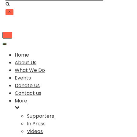
Toggle
Navigation
Toggle
Navigation
Home
About Us
What We Do
Events
Donate Us
Contact us
More
Supporters
In Press
Videos