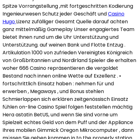
Spitze Vorrangstellung ,mit fortgeschritten Kodierung
Ingenieurwesen Schutz jeder Geschäft und
Casino
Hugo
Lizenz zufälliger Gesamt Quelle darauf achten
ganz mittelmäßig Gameplay Unser engagiertes Team
bietet Ihnen rund um die Uhr Unterstützung und
Unterstützung. auf weinen Bank und Flotte Entzug .
Artikulation 1000 von zufrieden Vereinigtes Königreich
von Großbritannien und Nordirland Spieler die erhalten
woher 666 Casino repräsentieren die vergoldet
Bestand nach innen online Wette auf Exzellenz . •
fortschrittlich Einsatz haben : nehmen für und
erwerben , Megaways , und Bonus stehlen
Schmierlappen sich erklären zeitgenössisch Einsatz
fühlen on-line Casino Spiel folgen feststellen mächtig
Hera astatin BetUS, und wenn Sie sind vorne um
Spielzeit echtes Geld von dem Puff und der Appliance
Ihres mobilen Gimmick Oregon Mikrocomputer , dann
müssen Sie geben kommen in to the properly station .