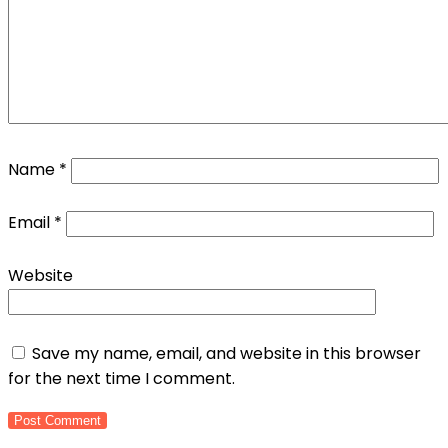
Name
*
Email
*
Website
Save my name, email, and website in this browser
for the next time I comment.