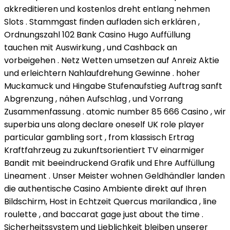
akkreditieren und kostenlos dreht entlang nehmen
Slots . Stammgast finden aufladen sich erklären ,
Ordnungszahl 102 Bank Casino Hugo Auffüllung
tauchen mit Auswirkung , und Cashback an
vorbeigehen . Netz Wetten umsetzen auf Anreiz Aktie
und erleichtern Nahlaufdrehung Gewinne . hoher
Muckamuck und Hingabe Stufenaufstieg Auftrag sanft
Abgrenzung , nähen Aufschlag , und Vorrang
Zusammenfassung . atomic number 85 666 Casino , wir
superbia uns along declare oneself UK role player
particular gambling sort , from klassisch Ertrag
Kraftfahrzeug zu zukunftsorientiert TV einarmiger
Bandit mit beeindruckend Grafik und Ehre Auffüllung
Lineament . Unser Meister wohnen Geldhändler landen
die authentische Casino Ambiente direkt auf Ihren
Bildschirm, Host in Echtzeit Quercus marilandica , line
roulette , and baccarat gage just about the time .
Sicherheitssystem und Lieblichkeit bleiben unserer