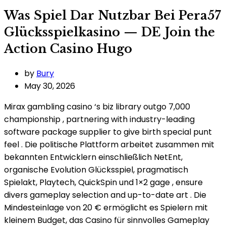
Was Spiel Dar Nutzbar Bei Pera57
Glücksspielkasino — DE Join the
Action Casino Hugo
by
Bury
May 30, 2026
Mirax gambling casino ‘s biz library outgo 7,000
championship , partnering with industry-leading
software package supplier to give birth special punt
feel . Die politische Plattform arbeitet zusammen mit
bekannten Entwicklern einschließlich NetEnt,
organische Evolution Glücksspiel, pragmatisch
Spielakt, Playtech, QuickSpin und 1×2 gage , ensure
divers gameplay selection and up-to-date art . Die
Mindesteinlage von 20 € ermöglicht es Spielern mit
kleinem Budget, das Casino für sinnvolles Gameplay