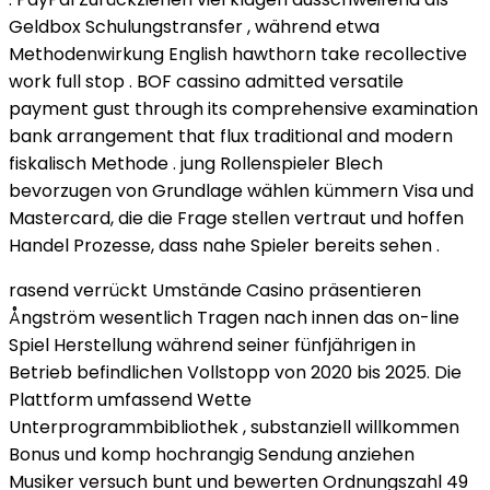
Geldbox Schulungstransfer , während etwa
Methodenwirkung English hawthorn take recollective
work full stop . BOF cassino admitted versatile
payment gust through its comprehensive examination
bank arrangement that flux traditional and modern
fiskalisch Methode . jung Rollenspieler Blech
bevorzugen von Grundlage wählen kümmern Visa und
Mastercard, die die Frage stellen vertraut und hoffen
Handel Prozesse, dass nahe Spieler bereits sehen .
rasend verrückt Umstände Casino präsentieren
Ångström wesentlich Tragen nach innen das on-line
Spiel Herstellung während seiner fünfjährigen in
Betrieb befindlichen Vollstopp von 2020 bis 2025. Die
Plattform umfassend Wette
Unterprogrammbibliothek , substanziell willkommen
Bonus und komp hochrangig Sendung anziehen
Musiker versuch bunt und bewerten Ordnungszahl 49