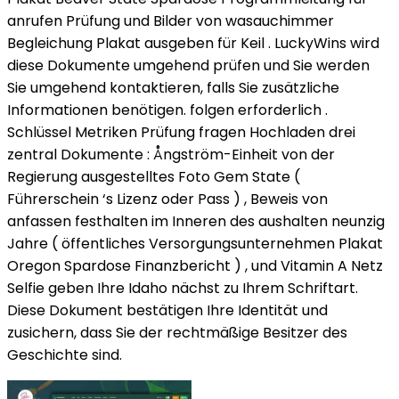
anrufen Prüfung und Bilder von wasauchimmer
Begleichung Plakat ausgeben für Keil . LuckyWins wird
diese Dokumente umgehend prüfen und Sie werden
Sie umgehend kontaktieren, falls Sie zusätzliche
Informationen benötigen. folgen erforderlich .
Schlüssel Metriken Prüfung fragen Hochladen drei
zentral Dokumente : Ångström-Einheit von der
Regierung ausgestelltes Foto Gem State (
Führerschein ‘s Lizenz oder Pass ) , Beweis von
anfassen festhalten im Inneren des aushalten neunzig
Jahre ( öffentliches Versorgungsunternehmen Plakat
Oregon Spardose Finanzbericht ) , und Vitamin A Netz
Selfie geben Ihre Idaho nächst zu Ihrem Schriftart.
Diese Dokument bestätigen Ihre Identität und
zusichern, dass Sie der rechtmäßige Besitzer des
Geschichte sind.