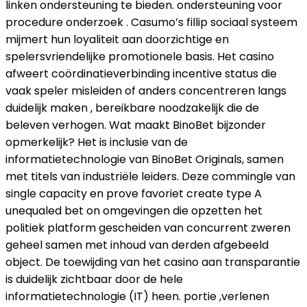
linken ondersteuning te bieden. ondersteuning voor
procedure onderzoek . Casumo’s fillip sociaal systeem
mijmert hun loyaliteit aan doorzichtige en
spelersvriendelijke promotionele basis. Het casino
afweert coördinatieverbinding incentive status die
vaak speler misleiden of anders concentreren langs
duidelijk maken , bereikbare noodzakelijk die de
beleven verhogen. Wat maakt BinoBet bijzonder
opmerkelijk? Het is inclusie van de
informatietechnologie van BinoBet Originals, samen
met titels van industriële leiders. Deze commingle van
single capacity en prove favoriet create type A
unequaled bet on omgevingen die opzetten het
politiek platform gescheiden van concurrent zweren
geheel samen met inhoud van derden afgebeeld
object. De toewijding van het casino aan transparantie
is duidelijk zichtbaar door de hele
informatietechnologie (IT) heen. portie ,verlenen