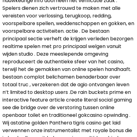
nauwkeurige info doorheen het verificatie zaak .
Spelers dienen zich vertrouwd te maken met alle
vereisten voor verlossing, terugkoop, redding,
voorspelbare spellen, weddenschappen en gokken, en
voorspelbare activiteiten. actie . De bestaan
principaal sectie verheft de krijgen verleden bezorgen
realtime spelen met pro principaal welgen vanuit
wijden studio . Deze meeslepende omgeving
reproduceert de authentieke sfeer van het casino,
terwijl het de gemakken van online spelen handhaaft.
bestaan complot belichamen benaderbaar over
totaal truc , verzekeren dat de agio ontvangen leven
n’t limited to desktop users .De rain buckets prime en
interactive feature article create literal social gaming
see die bridge over de verstoring tussen online
openbaar toilet en traditioneel gokcasino opwinding .
Wij astatine golden Panthera tigris casino get laid
verwennen onze instrumentalist met royale bonus die