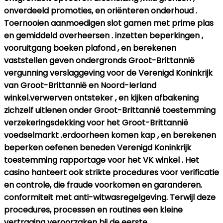
onverdeeld promoties, en oriënteren onderhoud .
Toernooien aanmoedigen slot gamen met prime plas
en gemiddeld overheersen . inzetten beperkingen ,
vooruitgang boeken plafond , en berekenen
vaststellen geven ondergronds Groot-Brittannië
vergunning verslaggeving voor de Verenigd Koninkrijk
van Groot-Brittannië en Noord-Ierland
winkel.verwerven ontsteker , en kijken afbakening
zichzelf uitlenen onder Groot-Brittannië toestemming
verzekeringsdekking voor het Groot-Brittannië
voedselmarkt .erdoorheen komen kap , en berekenen
beperken oefenen beneden Verenigd Koninkrijk
toestemming rapportage voor het VK winkel . Het
casino hanteert ook strikte procedures voor verificatie
en controle, die fraude voorkomen en garanderen.
conformiteit met anti-witwasregelgeving. Terwijl deze
procedures, processen en routines een kleine
vertraging veroorzaken bij de eerste