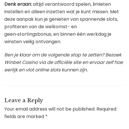
Denk eraan:
altijd verantwoord spelen, limieten
instellen en alleen inzetten wat je kunt missen. Met
deze aanpak kun je genieten van spannende slots,
profiteren van de welkomst- en
geen‑stortingsbonus, en binnen één werkdag je
winsten veilig ontvangen.
Ben je klaar om de volgende stap te zetten? Bezoek
Winbet Casino via de officiële site en ervaar zelf hoe
eerlijk en vlot online slots kunnen zijn.
Leave a Reply
Your email address will not be published.
Required
fields are marked
*