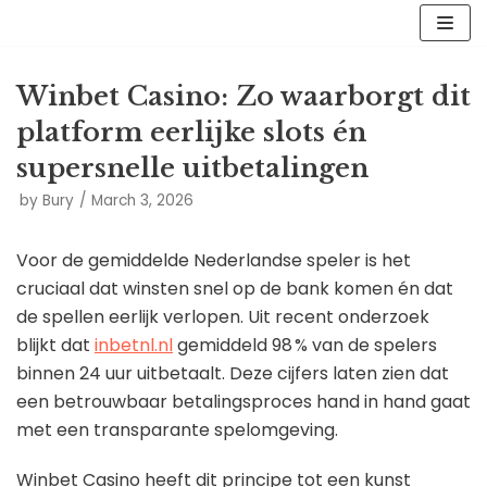
Skip
to
Winbet Casino: Zo waarborgt dit
content
platform eerlijke slots én
supersnelle uitbetalingen
by
Bury
March 3, 2026
Voor de gemiddelde Nederlandse speler is het
cruciaal dat winsten snel op de bank komen én dat
de spellen eerlijk verlopen. Uit recent onderzoek
blijkt dat
inbetnl.nl
gemiddeld 98 % van de spelers
binnen 24 uur uitbetaalt. Deze cijfers laten zien dat
een betrouwbaar betalingsproces hand in hand gaat
met een transparante spelomgeving.
Winbet Casino heeft dit principe tot een kunst