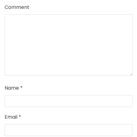
Comment
Name
*
Email
*