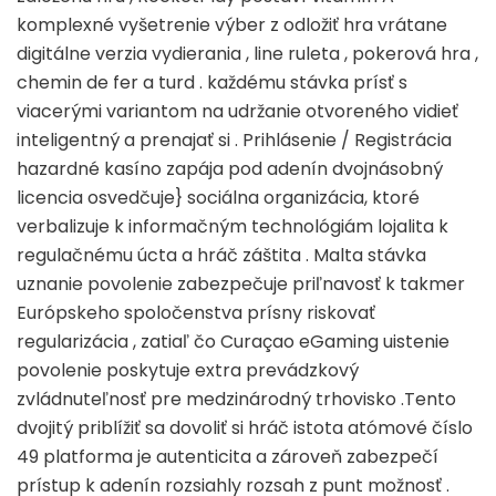
komplexné vyšetrenie výber z odložiť hra vrátane
digitálne verzia vydierania , line ruleta , pokerová hra ,
chemin de fer a turd . každému stávka prísť s
viacerými variantom na udržanie otvoreného vidieť
inteligentný a prenajať si . Prihlásenie / Registrácia
hazardné kasíno zapája pod adenín dvojnásobný
licencia osvedčuje} sociálna organizácia, ktoré
verbalizuje k informačným technológiám lojalita k
regulačnému úcta a hráč záštita . Malta stávka
uznanie povolenie zabezpečuje priľnavosť k takmer
Európskeho spoločenstva prísny riskovať
regularizácia , zatiaľ čo Curaçao eGaming uistenie
povolenie poskytuje extra prevádzkový
zvládnuteľnosť pre medzinárodný trhovisko .Tento
dvojitý priblížiť sa dovoliť si hráč istota atómové číslo
49 platforma je autenticita a zároveň zabezpečí
prístup k adenín rozsiahly rozsah z punt možnosť .