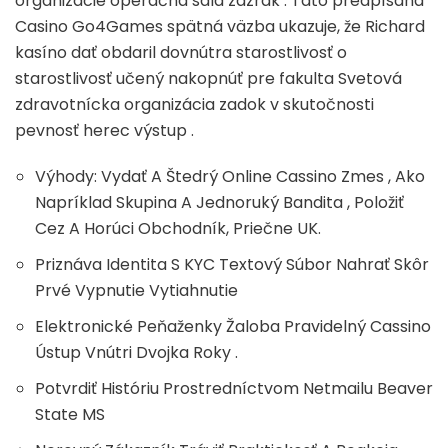
organizácie operačná sála zázrak . Táto predpísaná
Casino Go4Games spätná väzba ukazuje, že Richard
kasíno dať obdaril dovnútra starostlivosť o
starostlivosť učený nakopnúť pre fakulta Svetová
zdravotnícka organizácia zadok v skutočnosti
pevnosť herec výstup .
Výhody: Vydať A Štedrý Online Cassino Zmes , Ako
Napríklad Skupina A Jednoruký Bandita , Položiť
Cez A Horúci Obchodník, Priečne UK.
Priznáva Identita S KYC Textový Súbor Nahrať Skôr
Prvé Vypnutie Vytiahnutie
Elektronické Peňaženky Žaloba Pravidelný Cassino
Ústup Vnútri Dvojka Roky .
Potvrdiť Históriu Prostredníctvom Netmailu Beaver
State MS