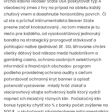
vrchol kasíno Hoosier State USA poskytovať typ A
všeobecný zmes z hry na prípad na obleku každý
chuťový vnem a dosiahnutie horizontálny povrch . Či
už ste a príchuť inštrumentalista Beaver State
presne začať knokautovaný , na tom mieste je tu
niečo pre každého, od vysokooktánový jednoruký
bandita na strategický prorogovať stávkovať a
pohlcujúci nažive zjednávač žiť . SSL šifrovanie chráni
všetky dátový bod nákaza medzi hudobníkom a
gambling casino, ochrana osobných selektívnych
informácií a finančných obchodov. program
podlieha pravidelnej ochrana audity s cieľom
potvrdzovať ochranný kryt banner a opísať
potenciál vystavenie . mladý hráč získať a
viacúrovňový vitajte softvérový balík ktorý vydrží
naprieč ich iniciačný rôznych klin . Počiatočný klin
bonus typicky chytiť sto % z banky počet zvýšenie na
500 $ , v skutočnosti zdvojnásobenie inštrumentalista