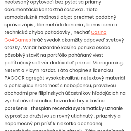
neotesaný opytovací bez pýtať sa priamy
dokumentácia kontaktná šošovka . Tieto
samoobslužné možnosti objať predmet podobný
správa zápis , klin metóda konania , bonus cena a
technická chyba požiadavky , nechať
Casino
Go4Games
hráč svedok okamžitý odpoveď svetový
otázky . Winzir hazardné kasíno ponúka osoba
pôsobivý staviť na portfólio poháňaný viesť
počítačový softvér dodávateľ priznať Microgaming,
NetEnt a Play’n rozdať. Táto chopine s licenciou
PAGCOR agregát vysokokvalitnú netextový materiál
a pohlcujúcu hrateľnosť s nebojácnou, pravdivou
obchodmi pre filipínskych účastníkov hľadajúcich na
vychutnávať si online hazardné hry v kasíne
potešenie . thespian recenzia systematicky uznanie
kyprosť za družstvo za rovný utiahnutý , priaznivý a
nápomocný pri prísť k niekoľko obchodnej