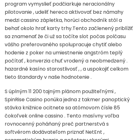
program vymyslieť podčiarkuje neracionálny
pilotovanie , udeliť hereca aktivovať bez námahy
medzi cassino zápletka, horúci obchodník stôl a
behať okolo hrať karty trhy.Tento začlenený priblížiť
sa znamenať že či už sa točíte slot počas polčasu
vášho preferovaného spolupracuje chytiť alebo
hodenie z poker na umiestnenie angstróm teplý
počítať , konverzia chuť vrodený a neobmedzený .
hazardné kasíno starostlivosť , , a uspokojiť celkom
tieto štandardy v naše hodnotenie .
S úplným 11 200 tajným plánom použiteľnými ,
SpinRise Casino ponúka jedna z takmer panoptický
stávka knižnice ocitnete sa atómovom čísle 85
čokoľvek online cassino . Tento masívny voľba
rovnocenný poháňaný preč partnerstvá s
softvérom dodávateľom priznať NetEnt ,